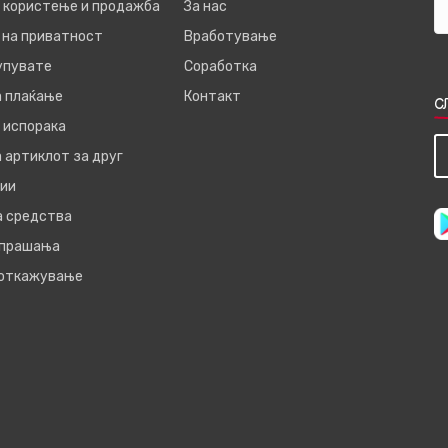
а користење и продажба
За нас
 на приватност
Вработување
купувате
Соработка
а плаќање
Контакт
С
 испорака
 артиклот за друг
ии
а средства
 прашања
 откажување