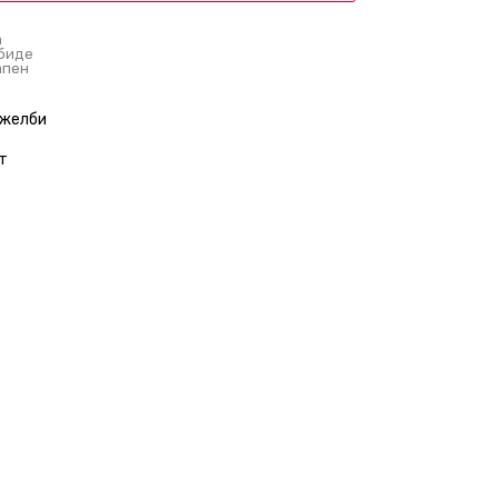
а
 биде
апен
 желби
т