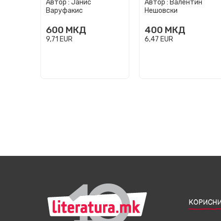
Автор :
Јанис
Автор :
Валентин
Варуфакис
Нешовски
600
МКД
400
МКД
9,71
EUR
6,47
EUR
КОРИСНИ