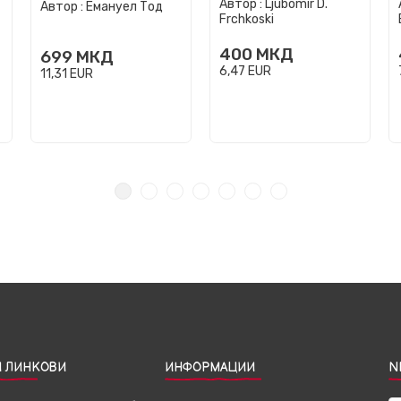
Автор :
Ljubomir D.
Автор :
Емануел Тод
Frchkoski
400
МКД
699
МКД
6,47
EUR
11,31
EUR
 ЛИНКОВИ
ИНФОРМАЦИИ
N