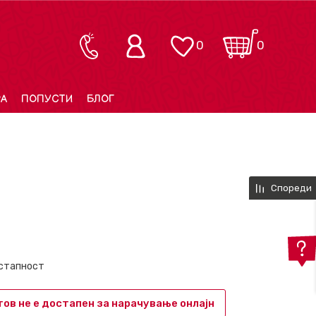
0
0
РА
ПОПУСТИ
БЛОГ
Спореди
остапност
ов не е достапен за нарачување онлајн