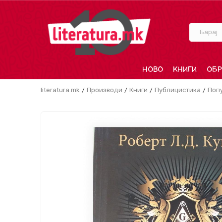
Барај
НОВО
КНИГИ
ОБР
literatura.mk
Производи
Книги
Публицистика
Поп