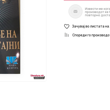
Извести ме ког
производот ќе
повторно дост
Зачувај во листата на
Спореди го производо