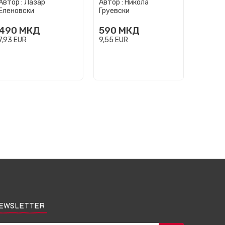
Автор :
Лазар
Автор :
Никола
познати на НАТО
Автор :
Еленовски
Груевски
490
МКД
590
МКД
890
7,93
EUR
9,55
EUR
14,40
E
EWSLETTER