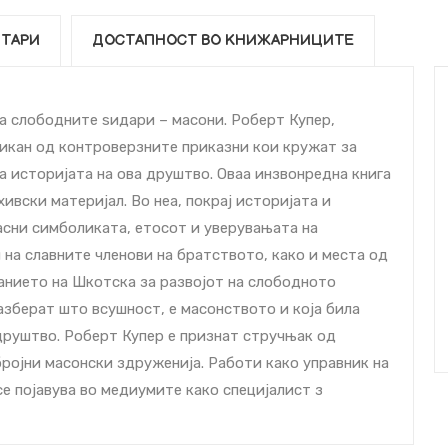
ТАРИ
ДОСТАПНОСТ ВО КНИЖАРНИЦИТЕ
а слободните ѕидари – масони. Роберт Купер,
викан од контроверзните приказни кои кружат за
а историјата на ова друштво. Оваа инзвонредна книга
хивски материјал. Во неа, покрај историјата и
асни симболиката, етосот и уверувањата на
на славните членови на братството, како и места од
јанието на Шкотска за развојот на слободното
азберат што всушност, е масонството и која била
друштво. Роберт Купер е признат стручњак од
бројни масонски здруженија. Работи како управник на
се појавува во медиумите како специјалист з