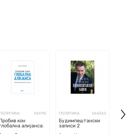
ПОЛИТИКА
065115
ПОЛИТИКА
064362
ПОЛИТ
Пробив кон
Будимпештански
Прего
глобална алијанса:
записи 2
Непознатите