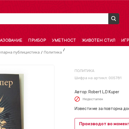
АЗОВАНИЕ
ПРИБОР
УМЕТНОСТ
ЖИВОТЕН СТИЛ
ИГ
уларна публицистика
Политика
ПОЛИТИКА
Шифра на артикл:
005781
Автор:
Robert L.D Kuper
Недостапен
Извести ме за повторна д
Производот во момент