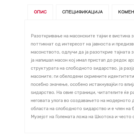
ОПИС
СПЕЦИФИКАЦИЈА
КОМЕН
Разоткривање на масонските тајни е вистина з
поттикнат од интересот на јавноста и предиз
масонството, одлучи да ја разоткрие тајната з
ја напишал масон кој имал пристап до редок ар
структурата на слободното ѕидарство, ја разј
масоните; ги обелодени скриените идентитети 
посебно значење, особено истакнувајќи го вли
ѕидарство. На овие страници, читателите ќе р
неговата улога во создавањето на модерното 
областа на слободното ѕидарство и е член на 
Музејот на Големата ложа на Шкотска и често 