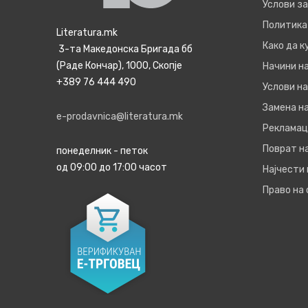
Услови з
Политика
Literatura.mk
Како да 
3-та Македонска Бригада бб
(Раде Кончар), 1000, Скопје
Начини н
+389 76 444 490
Услови на
Замена на
e-prodavnica@literatura.mk
Рекламац
Поврат н
понеделник - петок
од 09:00 до 17:00 часот
Најчести
Право на