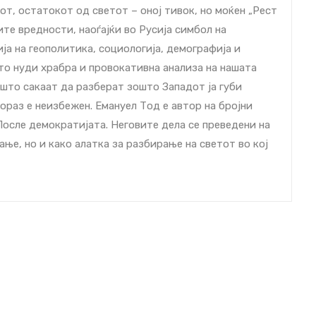
от, остатокот од светот – оној тивок, но моќен „Рест
ите вредности, наоѓајќи во Русија симбол на
ја на геополитика, социологија, демографија и
што нуди храбра и провокативна анализа на нашата
 што сакаат да разберат зошто Западот ја губи
ораз е неизбежен. Емануел Тод е автор на бројни
После демократијата. Неговите дела се преведени на
ње, но и како алатка за разбирање на светот во кој