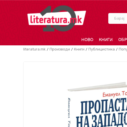
Барај
НОВО
КНИГИ
ОБР
literatura.mk
Производи
Книги
Публицистика
Поп