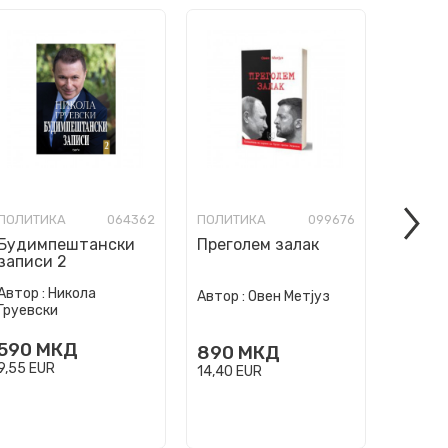
ПОЛИТИКА
064362
ПОЛИТИКА
099676
ПОЛИТ
Будимпештански
Преголем залак
записи 2
Автор :
Никола
Автор :
Автор :
Овен Метјуз
Груевски
Livings
590
МКД
500
890
МКД
9,55
EUR
8,09
EU
14,40
EUR