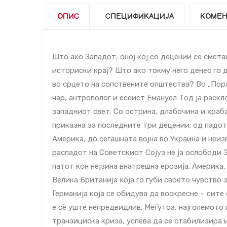
ОПИС
СПЕЦИФИКАЦИЈА
КОМЕН
Што ако Западот, оној кој со децении се смета
историски крај? Што ако токму него денес го 
во срцето на сопствените општества? Во „Пор
чар, антрополог и есеист Емануел Тод ја раскл
западниот свет. Со острина, длабо­чина и храб
приказна за последните три децении: од падот
Америка, до сегашната војна во Украина и неи
распадот на Советскиот Сојуз не ја ослободи 
патот кон нејзина внатрешна ерозија. Америка
Велика Британија која го губи своето чувство 
Германија која се обидува да воскресне – сите
е сè уште непред­видлив. Меѓутоа, најголемото 
транзициска криза, успева да се стабилизира 