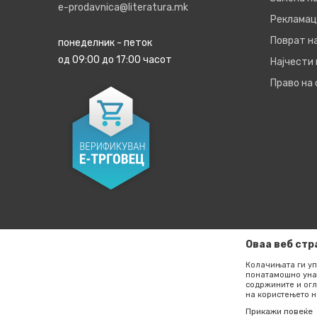
e-prodavnica@literatura.mk
Рекламац
Поврат н
понеделник - петок
од 09:00 до 17:00 часот
Најчести
Право на
Оваа веб стр
Колачињата ги уп
понатамошно уна
содржините и огл
Настојуваме да бидеме што е можно попрецизни во опи
на користењето н
прикажувањето на фотографиите и самите цени, но не
Прикажи повеќе