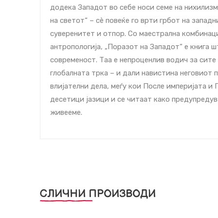
додека Западот во себе носи семе на нихилизм
на светот“ – сè повеќе го врти грбот на западн
суверенитет и отпор. Со маестрална комбинаци
антропологија, „Поразот на Западот“ е книга 
современост. Таа е непроценлив водич за сите
глобалната трка – и дали навистина неговиот п
влијателни дела, меѓу кои После империјата и 
десетици јазици и се читаат како предупредува
живееме.
СЛИЧНИ ПРОИЗВОДИ