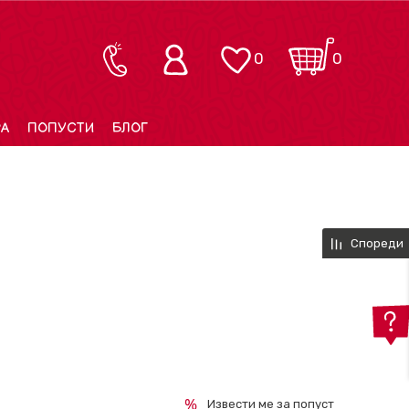
0
0
РА
ПОПУСТИ
БЛОГ
Спореди
Извести ме за попуст