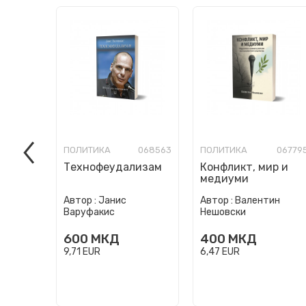
ПОЛИТИКА
068563
ПОЛИТИКА
06779
Технофеудализам
Конфликт, мир и
медиуми
Автор :
Јанис
Автор :
Валентин
Варуфакис
Нешовски
600
МКД
400
МКД
9,71
EUR
6,47
EUR