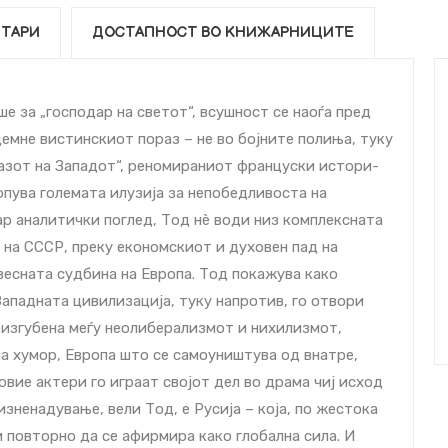
ТАРИ
ДОСТАПНОСТ ВО КНИЖАРНИЦИТЕ
ше за „господар на светот“, всушност се наоѓа пред
демне вистинскиот пораз – не во бојните полиња, туку
азот на Западот“, реномираниот француски истори­
опува големата илузија за непобедливоста на
ар аналитички поглед, Тод нè води низ комплексната
 на СССР, преку економскиот и духовен пад на
звесната судбина на Европа. Тод покажува како
Западната цивилизација, туку напротив, го отвори
, изгубена меѓу неолиберализмот и нихилизмот,
за хумор, Европа што се самоуништува од внат­ре,
 овие актери го играат својот дел во драма чиј исход
изненадување, вели Тод, е Русија – која, по жестока
и повторно да се афирмира како глобална сила. И