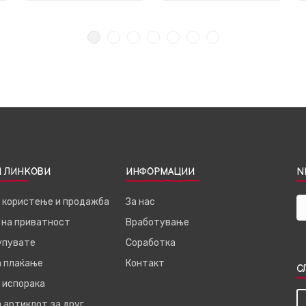
 ЛИНКОВИ
ИНФОРМАЦИИ
N
а користење и продажба
За нас
 на приватност
Вработување
купувате
Соработка
а плаќање
Контакт
С
 испорака
 артиклот за друг