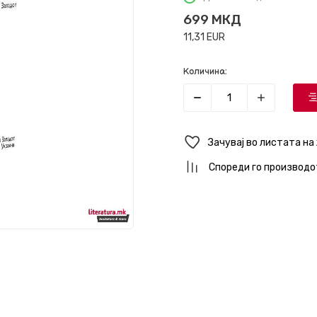
699
МКД
11,31
EUR
Количина:
Зачувај во листата на
Спореди го производо