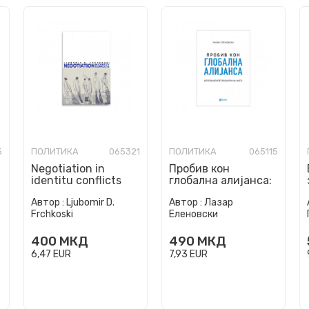
5
ПОЛИТИКА
065321
ПОЛИТИКА
065115
Negotiation in
Пробив кон
identitu conflicts
глобална алијанса:
Непознатите
Автор :
Ljubomir D.
Автор :
Лазар
познати на НАТО
Frchkoski
Еленовски
400
МКД
490
МКД
6,47
EUR
7,93
EUR