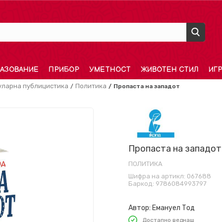
АЗОВАНИЕ
ПРИБОР
УМЕТНОСТ
ЖИВОТЕН СТИЛ
ИГ
уларна публицистика
Политика
Пропаста на западот
Пропаста на западот
ПОЛИТИКА
Шифра на артикл:
067688
Баркод:
9786084993797
Автор:
Емануел Тод
Достапно веднаш