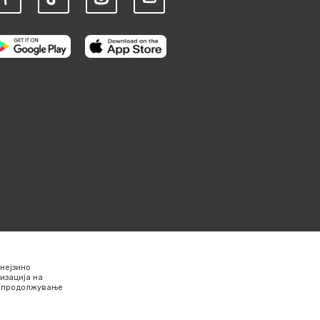
нејзино
изација на
Со продолжување