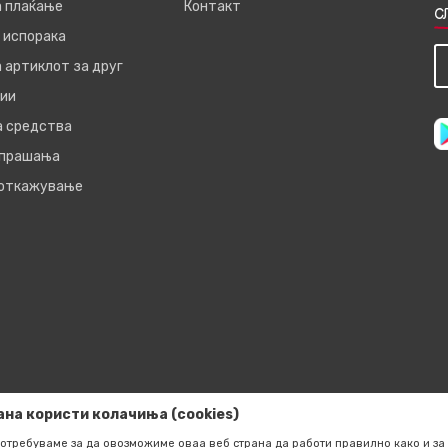
а плаќање
Контакт
С
 испорака
 артиклот за друг
ии
а средства
 прашања
 откажување
ана користи колачиња (cookies)
отребуваме за да овозможиме оваа веб страна да работи правилно како и за 