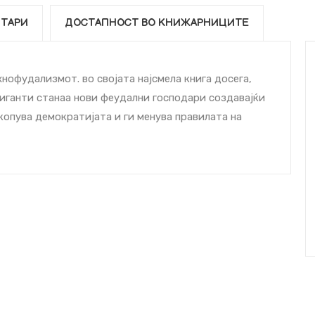
ТАРИ
ДОСТАПНОСТ ВО КНИЖАРНИЦИТЕ
нофудализмот. во својата најсмела книга досега,
иганти станаа нови феудални господари создавајќи
копува демократијата и ги менува правилата на