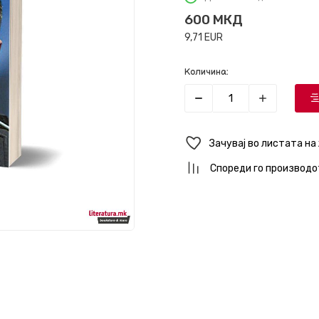
600
МКД
9,71
EUR
Количина:
Зачувај во листата на
Спореди го производо