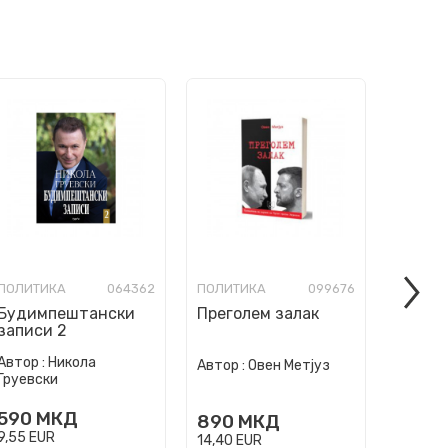
ПОЛИТИКА
064362
ПОЛИТИКА
099676
ПОЛИТ
Будимпештански
Преголем залак
записи 2
Автор :
Никола
Автор :
Автор :
Овен Метјуз
Груевски
Livings
590
МКД
500
890
МКД
9,55
EUR
8,09
EU
14,40
EUR