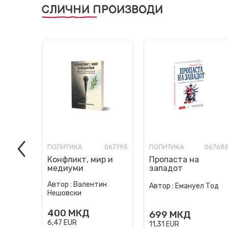
СЛИЧНИ ПРОИЗВОДИ
ПОЛИТИКА
067795
ПОЛИТИКА
06768
Конфликт, мир и
Пропаста на
медиуми
западот
Автор :
Валентин
Автор :
Емануел Тод
Нешовски
400
МКД
699
МКД
6,47
EUR
11,31
EUR