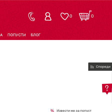
0
0
РА
ПОПУСТИ
БЛОГ
Спореди
Извести ме за попуст