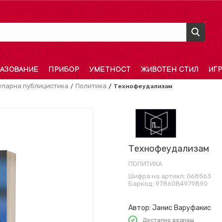
АЗОВАНИЕ
ПРИБОР
УМЕТНОСТ
ЖИВОТЕН СТИЛ
ИГ
уларна публицистика
Политика
Технофеудализам
Технофеудализам
ПОЛИТИКА
Шифра на артикл:
068563
Баркод:
9786084979890
Автор:
Јанис Варуфакис
Достапно веднаш