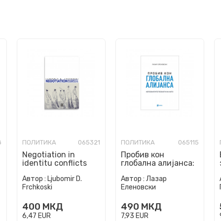
8
ПОЛИТИКА
065321
ПОЛИТИКА
065115
Negotiation in
Пробив кон
identitu conflicts
глобална алијанса:
Непознатите
Автор :
Ljubomir D.
Автор :
Лазар
познати на НАТО
Frchkoski
Еленовски
400
МКД
490
МКД
6,47
EUR
7,93
EUR