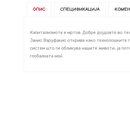
ОПИС
СПЕЦИФИКАЦИЈА
КОМЕН
Капитализмоте е мртов. Добре дојдовте во тех
Јанис Варуфакис открива како технолошките г
систем што ги обликува нашите животи, ја пот
глобалната моќ.