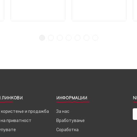
 ЛИНКОВИ
ИНФОРМАЦИИ
N
а користење и продажба
За нас
 на приватност
Вработување
купувате
Соработка