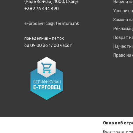
(Раде Кончар), 1000, Скопје
Начини н
+389 76 444 490
Услови на
Замена на
e-prodavnica@literatura.mk
Рекламац
Поврат н
понеделник - петок
од 09:00 до 17:00 часот
Најчести
Право на
Оваа веб стр
Колачињата ги уп