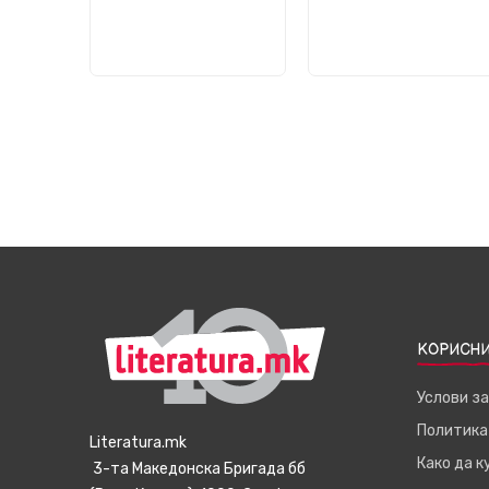
КОРИСНИ
Услови з
Политика
Literatura.mk
Како да 
3-та Македонска Бригада бб