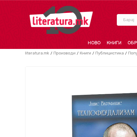
Барај
НОВО
КНИГИ
ОБР
literatura.mk
Производи
Книги
Публицистика
Поп