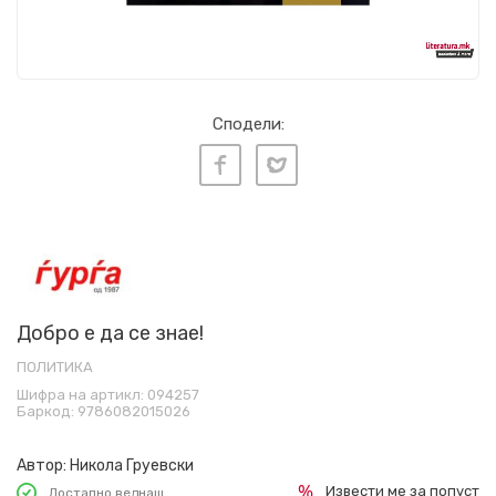
Сподели:
Добро е да се знае!
ПОЛИТИКА
Шифра на артикл:
094257
Баркод:
9786082015026
Автор:
Никола Груевски
Извести ме за попуст
Достапно веднаш