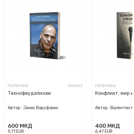
ПОЛИТИКА
068563
ПОЛИТИКА
Технофеудализам
Конфликт, мир 
Автор :
Јанис Варуфакис
Автор :
Валентин 
600
МКД
400
МКД
9,71
EUR
6,47
EUR