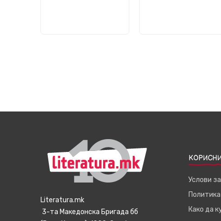
КОРИСНИ
Услови з
Политика
Literatura.mk
Како да 
3-та Македонска Бригада бб