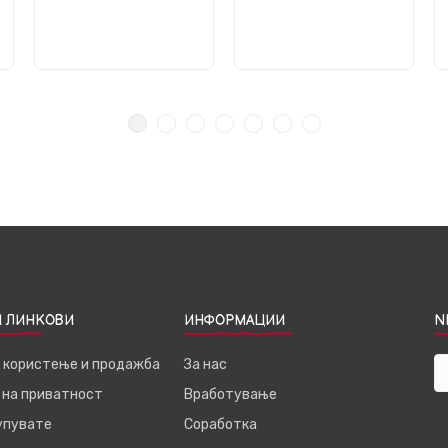
 ЛИНКОВИ
ИНФОРМАЦИИ
N
а користење и продажба
За нас
 на приватност
Вработување
купувате
Соработка