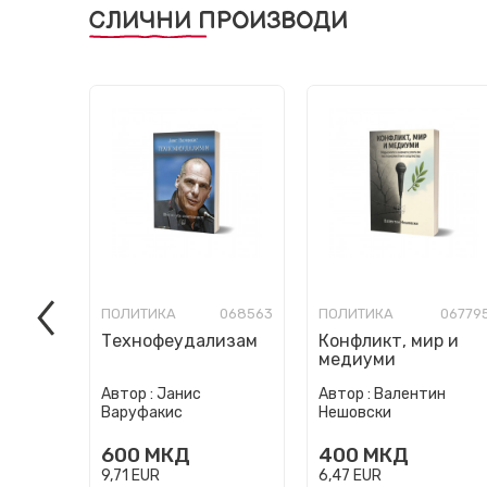
СЛИЧНИ ПРОИЗВОДИ
ПОЛИТИКА
068563
ПОЛИТИКА
06779
Технофеудализам
Конфликт, мир и
медиуми
Автор :
Јанис
Автор :
Валентин
Варуфакис
Нешовски
600
МКД
400
МКД
9,71
EUR
6,47
EUR