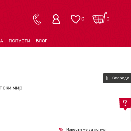
0
0
РА
ПОПУСТИ
БЛОГ
Спореди
етски мир
Извести ме за попуст