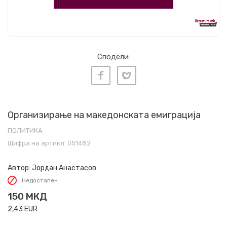
Сподели:
Организирање на македонската емиграција
ПОЛИТИКА
Шифра на артикл:
051482
Автор:
Јордан Анастасов
Недостапен
150
МКД
2,43
EUR