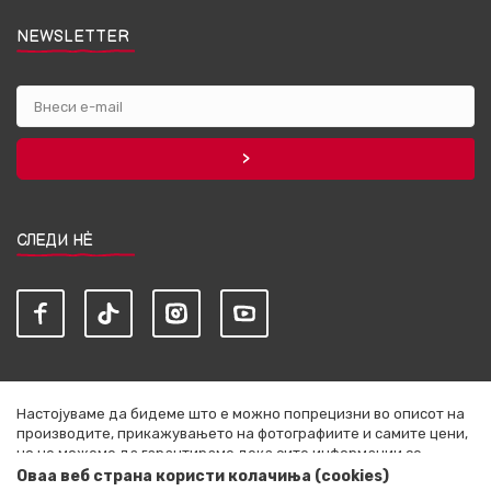
NEWSLETTER
СЛЕДИ НЀ
Настојуваме да бидеме што е можно попрецизни во описот на
производите, прикажувањето на фотографиите и самите цени,
но не можеме да гарантираме дека сите информации се
комплетни и без грешки. Сите артикли прикажани на сајтот се
Оваа веб страна користи колачиња (cookies)