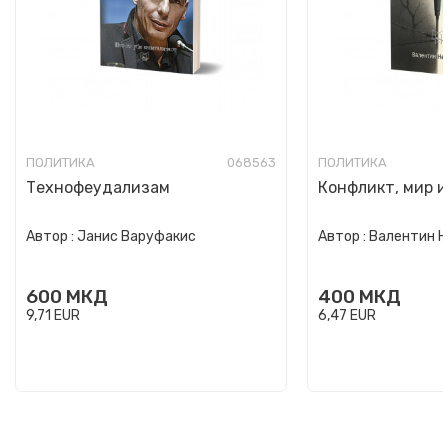
ПОЛИТИКА
068563
ПОЛИТИКА
Технофеудализам
Конфликт, мир 
Автор :
Јанис Варуфакис
Автор :
Валентин 
600
МКД
400
МКД
9,71
EUR
6,47
EUR