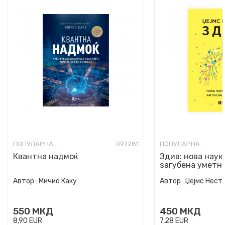
ПОПУЛАРНА НАУКА
097281
ПОПУЛАРНА НАУКА
Квантна надмоќ
Здив: нова наук
загубена уметн
Автор :
Мичио Каку
Автор :
Џејмс Нест
550
МКД
450
МКД
8,90
EUR
7,28
EUR