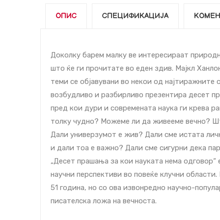
ОПИС
СПЕЦИФИКАЦИЈА
КОМЕН
Доколку барем малку ве интересираат природни
што ќе ги прочитате во еден здив. Мајкл Ханло
теми се објавувани во некои од најтиражните с
возбудливо и разбирливо презентира десет пр
пред кои дури и современата наука ги крева р
толку чудно? Можеме ли да живееме вечно? Шт
Дали универзумот е жив? Дали сме истата личн
и дали тоа е важно? Дали сме сигурни дека па
„Десет прашања за кои науката нема одговор“ 
научни перспективи во повеќе клучни области. 
51 година, но со ова извонредно научно-попул
писателска ложа на вечноста.