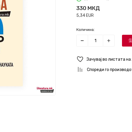
330
МКД
5,34
EUR
Количина:
Зачувај во листата на
Спореди го производо