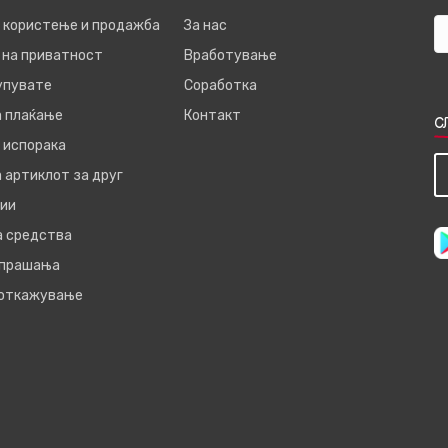
а користење и продажба
За нас
 на приватност
Вработување
купувате
Соработка
а плаќање
Контакт
С
 испорака
 артиклот за друг
ии
а средства
 прашања
 откажување