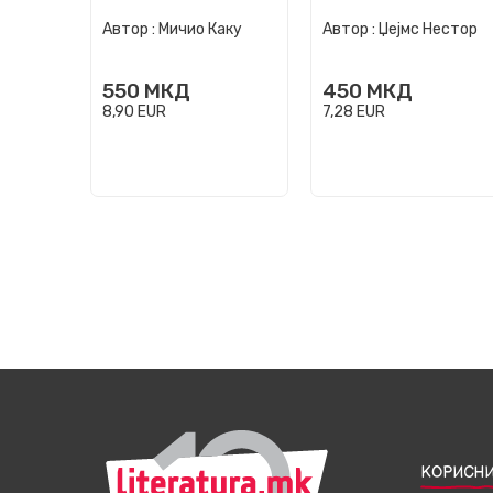
уметност
Автор :
Мичио Каку
Автор :
Џејмс Нестор
550
МКД
450
МКД
8,90
EUR
7,28
EUR
КОРИСНИ