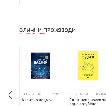
СЛИЧНИ ПРОИЗВОДИ
ПОПУЛАРНА НАУКА
097281
ПОПУЛАРНА НАУКА
05041
Квантна надмоќ
Здив: нова наука з
една загубена