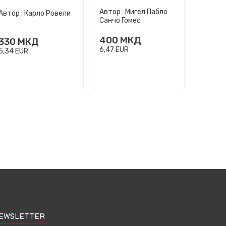
односи и културен
време
Автор :
Мигел Пабло
Автор :
развој
Автор :
Карло Ровели
Санчо Гомес
Тајсон
400
МКД
350
330
МКД
6,47
EUR
5,66
EU
5,34
EUR
EWSLETTER