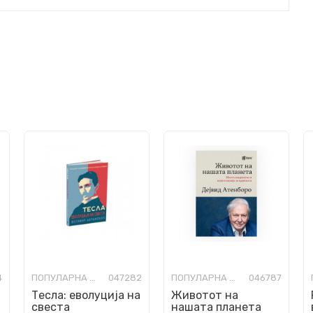
4
ПОПУЛАРНА НАУКА
047282
ПОПУЛАРНА НАУКА
046787
а
Тесла: еволуција на
Животот на
свеста
нашата планета