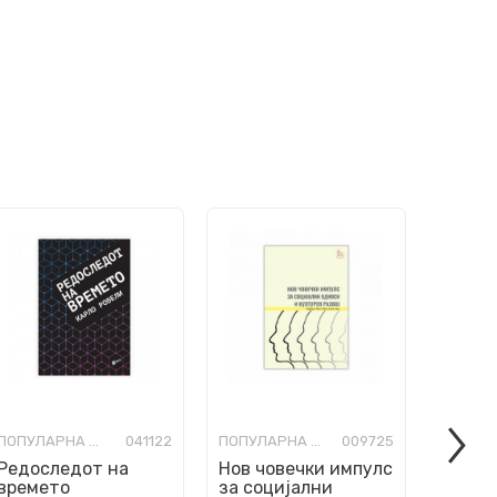
ПОПУЛАРНА НАУКА
041122
ПОПУЛАРНА НАУКА
009725
Редоследот на
Нов човечки импулс
Астро
времето
за социјални
луѓе к