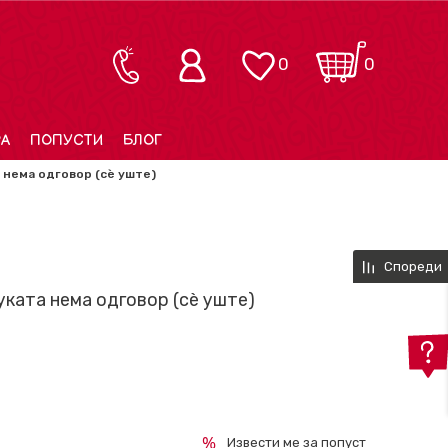
0
0
РА
ПОПУСТИ
БЛОГ
а нема одговор (сè уште)
Спореди
уката нема одговор (сè уште)
Извести ме за попуст