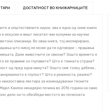
ТАРИ
ДОСТАПНОСТ ВО КНИЖАРНИЦИТЕ
те и општествените науки, ова е една од оние книги
н е искусен и вешт писател чии колумни на научни
ветски списанија. Во оваа книга, тој инспирирано,
ашања што никој не може да ги одговори – прашања
амењата. Дали животните се свесни? Зошто времето е
о ќе правиме со глупавите? Што е темната страна?
ост од пред една минута? Зошто сме толку дебели...
ранормалното е глупост? Што е реалноста, реално?
е неизоставна лектира за изненадувачки тесните
Мајкл Ханлон ненадејно почина во 2016 година на само
арно дело си го обезбеди местото во почесната