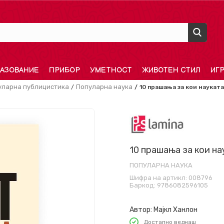
АЗОВАНИЕ
ПРИБОР
УМЕТНОСТ
ЖИВОТЕН СТИЛ
ИГ
уларна публицистика
Популарна наука
10 прашања за кои наукат
10 прашања за кои на
ПОПУЛАРНА НАУКА
Шифра на артикл:
008796
Баркод:
9786082596105
Автор:
Мајкл Ханлон
Достапно веднаш