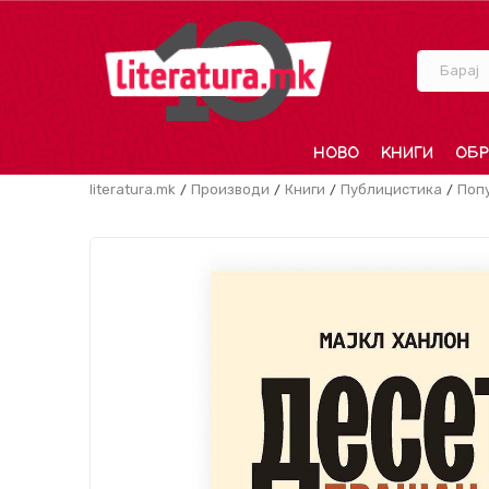
Барај
НОВО
КНИГИ
ОБР
literatura.mk
Производи
Книги
Публицистика
Поп