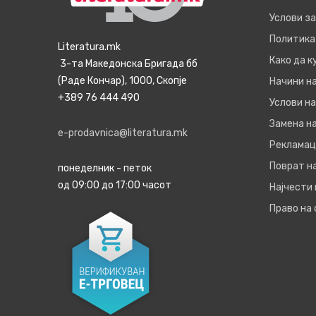
Услови з
Политика
Literatura.mk
Како да 
3-та Македонска Бригада бб
(Раде Кончар), 1000, Скопје
Начини н
+389 76 444 490
Услови на
Замена на
e-prodavnica@literatura.mk
Рекламац
Поврат н
понеделник - петок
од 09:00 до 17:00 часот
Најчести
Право на