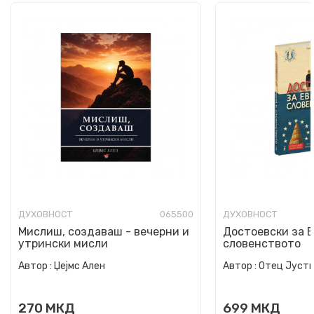
ДУХОВНОСТ
065500
ДУХОВНОСТ
Мислиш, создаваш - вечерни и
Достоевски за Е
утрински мисли
словенството
Автор :
Џејмс Ален
Автор :
Отец Јусти
270
МКД
699
МКД