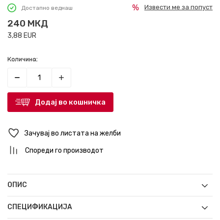
Извести ме за попуст
Достапно веднаш
240
МКД
3,88
EUR
Количина:
Додај во кошничка
Зачувај во листата на желби
Спореди го производот
ОПИС
СПЕЦИФИКАЦИЈА