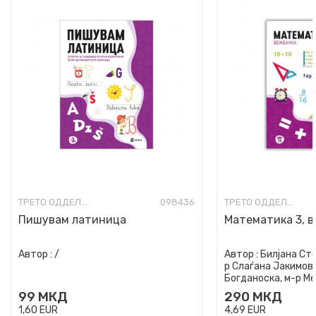
ТРЕТО ОДДЕЛЕНИЕ
098436
ТРЕТО ОДДЕЛЕНИЕ
Пишувам латиница
Математика 3, 
Автор :
/
Автор :
Билјана Сто
р Слаѓана Јакимови
Богданоска, м-р М
99
МКД
290
МКД
1,60
EUR
4,69
EUR