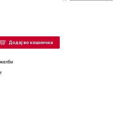
Додај во кошничка
 желби
т