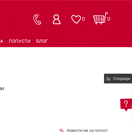
0
0
РА
ПОПУСТИ
БЛОГ
Спореди
ни
Извести ме за попуст