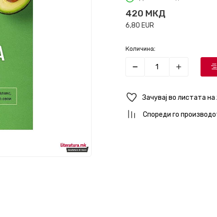
420
МКД
6,80
EUR
Количина:
Зачувај во листата на
Спореди го производо