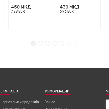
450
МКД
430
МКД
7,28
EUR
6,96
EUR
 ЛИНКОВИ
ИНФОРМАЦИИ
N
а користење и продажба
За нас