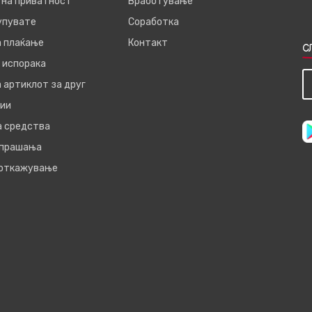
 на приватност
Вработување
купувате
Соработка
а плаќање
Контакт
С
 испорака
 артиклот за друг
ии
а средства
 прашања
 откажување