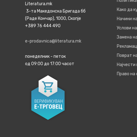
Политика
Literatura.mk
Како да 
3-та Македонска Бригада бб
(Раде Кончар), 1000, Скопје
Начини н
+389 76 444 490
Услови на
Замена на
e-prodavnica@literatura.mk
Рекламац
Поврат н
понеделник - петок
од 09:00 до 17:00 часот
Најчести
Право на