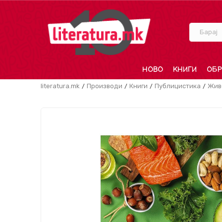
Барај
НОВО
КНИГИ
ОБР
literatura.mk
Производи
Книги
Публицистика
Жив