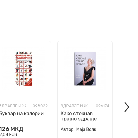
ЗДРАВЈЕ И ЖИВОТ
098022
ЗДРАВЈЕ И ЖИВОТ
096174
Буквар на калории
Како стекнав
Трчам
трајно здравје
126
МКД
Автор :
Автор :
Маја Волк
Ајанов
2,04
EUR