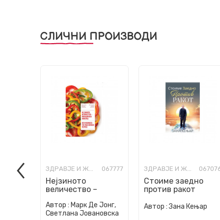
СЛИЧНИ ПРОИЗВОДИ
ЗДРАВЈЕ И ЖИВОТ
067777
ЗДРАВЈЕ И ЖИВОТ
06707
Нејзиното
Стоиме заедно
величество –
против ракот
македонска
Автор :
Марк Де Јонг,
пиперка
Автор :
Зана Кењар
Светлана Јовановска