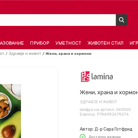
АЗОВАНИЕ
ПРИБОР
УМЕТНОСТ
ЖИВОТЕН СТИЛ
ИГ
от
Здравје и живот
Жени, храна и хормони
Жени, храна и хормо
ЗДРАВЈЕ И ЖИВОТ
Шифра на артикл:
060505
Баркод:
9786082678276
Автор:
Д-р Сара Готфрид
Достапно веднаш