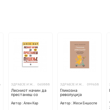
6
ЗДРАВЈЕ И ЖИВОТ
065888
ЗДРАВЈЕ И ЖИВОТ
099658
Лесниот начин да
Гликозна
престанеш со
револуција
пушење без да
употребиш силна
Автор :
Ален Кар
Автор :
Жеси Еншоспе
волја : со хипнот...