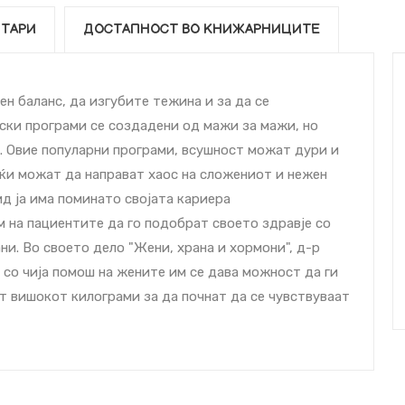
ТАРИ
ДОСТАПНОСТ ВО КНИЖАРНИЦИТЕ
н баланс, да изгубите тежина и за да се
ски програми се создадени од мажи за мажи, но
. Овие популарни програми, всушност можат дури и
јќи можат да направат хаос на сложениот и нежен
д ја има поминато својата кариера
 на пациентите да го подобрат своето здравје со
и. Во своето дело "Жени, храна и хормони", д-р
со чија помош на жените им се дава можност да ги
т вишокот килограми за да почнат да се чувствуваат