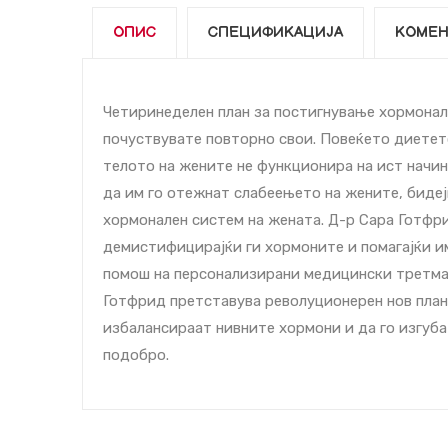
ОПИС
СПЕЦИФИКАЦИЈА
КОМЕН
Четиринеделен план за постигнување хормонале
почуствувате повторно свои. Повеќето диетет
телото на жените не функционира на ист начин
да им го отежнат слабеењето на жените, биде
хормонален систем на жената. Д-р Сара Готфри
демистифицирајќи ги хормоните и помагајќи им
помош на персонализирани медицински третман
Готфрид претставува револуционерен нов план 
избалансираат нивните хормони и да го изгуба
подобро.