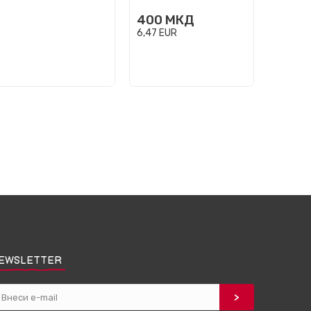
350
400
МКД
5,66
EU
6,47
EUR
EWSLETTER