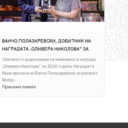
ВАНЧО ПОЛАЗАРЕВСКИ, ДОБИТНИК НА
ГО 
НАГРАДАТА „ОЛИВЕРА НИКОЛОВА“ ЗА
НА С
2026 ГОДИНА: „ПИШУВАЊЕТО ЗА ДЕЦА Е
ВЕК 
Свеченото доделување на книжевната награда
Денес
ПРИВИЛЕГИЈА!“
„Оливера Николова“ за 2026 година. Наградата
раѓањ
беше врачена на Ванчо Полазаревски за романот
најпо
&bdqu...
филмо
Прикажи повеќе
Прик