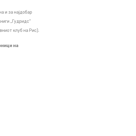
на и за најдобар
ниги „Гудридс“
вниот клуб на Рис).
рници на