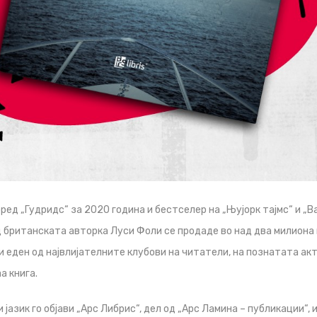
ред „Гудридс“ за 2020 година и бестселер на „Њујорк тајмс“ и „В
д британската авторка Луси Фоли се продаде во над два милиона 
и еден од највлијателните клубови на читатели, на познатата ак
а книга.
јазик го објави „Арс Либрис“, дел од „Арс Ламина – публикации“, 