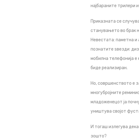
најбараните трилери и 
Приказната се случува 
станувањето во брак н
Невестата: паметна и 
познатите ѕвезди: диз
мобилна телефонија е 
биде реализиран.
Но, совршенството е з
многубројните реминис
младоженецот ја почну
уништува својот фуста
И тогаш излегува дека
зошто?