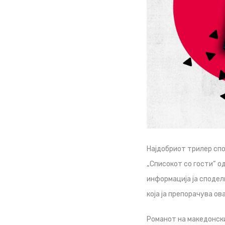
Најдобриот трилер спо
„Списокот со гости“ о
информација ја сподел
која ја препорачува ова
Романот на македонски 