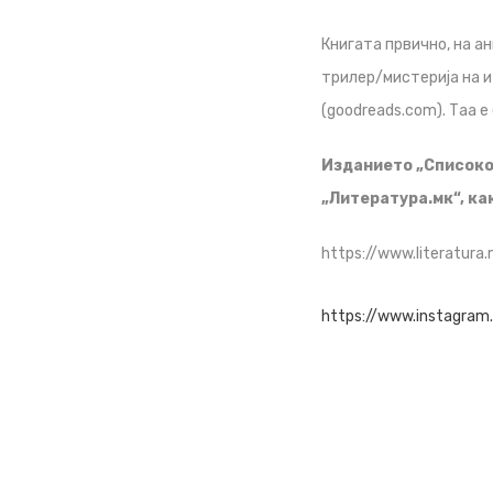
Книгата првично, на ан
трилер/мистерија на и
(goodreads.com). Таа е
Изданието „Списокот
„Литература.мк“, ка
https://www.literatura
https://www.instagra