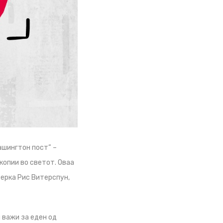
ашингтон пост“ –
копии во светот. Оваа
терка Рис Витерспун,
и важи за еден од