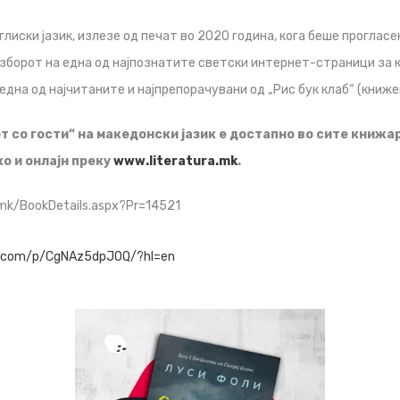
глиски јазик, излезе од печат во 2020 година, кога беше прогласе
зборот на една од најпознатите светски интернет-страници за к
 една од најчитаните и најпрепорачувани од „Рис бук клаб“ (книже
 со гости“ на македонски јазик е достапно во сите книжа
ко и онлајн преку
www.literatura.mk
.
.mk/BookDetails.aspx?Pr=14521
m.com/p/CgNAz5dpJOQ/?hl=en