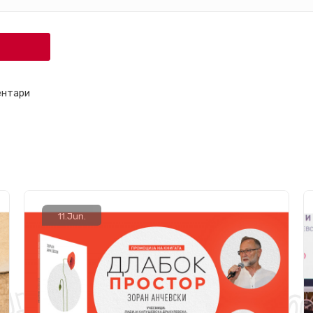
ентари
11.
Jun.