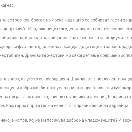
кај нас.
на остров крај брегот на Ирска, каде што се собираат гости за д
а двајца луѓе. Младоженецот: згоден и шармантен, телевизиска ѕ
амбициозна, издавач на списание. Тоа е венчавка за медиумите, 
ајнерски фустан, оддалечена локација, додатоци за забава, најдо
нестабилен, брановите жестоки, но секој детаљ е совршено испл
а планови, а луѓето се несовршени. Шампањот е послужен, почнув
ценции и добри желби, почнуваат низа непријатности и љубомор
ваат играта со пиење од нивните училишни денови. Деверицата н
н. Најстариот пријател на невестата прави необична здравица.
 некој е мртов. Кој не им посакува добро на младоженците? И, мо