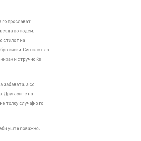
а го прослават
везда во подем.
во стилот на
бро виски. Сигналот за
аниран и стручно ќе
а забавата, а со
а. Другарите на
е толку случајно го
жеби уште поважно,