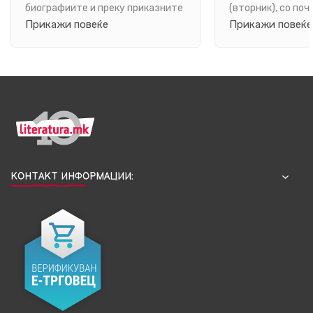
биографиите и преку приказните
(вторник), со поч
Прикажи повеќе
Прикажи повеќе
што ги чуваат неговите улици,
часот, во книжар
луѓе, маала и спо...
КОНТАКТ ИНФОРМАЦИИ: