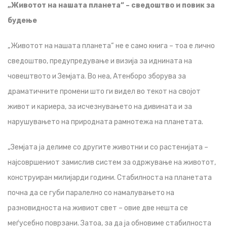
„Животот на нашата планета“ – сведоштво и повик за
будење
„Животот на нашата планета“ не е само книга – тоа е лично
сведоштво, предупредување и визија за иднината на
човештвото и Земјата. Во неа, Атенборо зборува за
драматичните промени што ги видел во текот на својот
живот и кариера, за исчезнувањето на дивината и за
нарушувањето на природната рамнотежа на планетата.
„Земјата ја делиме со другите животни и со растенијата –
најсовршениот замислив систем за одржување на животот,
конструиран милијарди години. Стабилноста на планетата
почна да се губи паралелно со намалувањето на
разновидноста на живиот свет – овие две нешта се
меѓусебно поврзани. Затоа, за да ја обновиме стабилноста