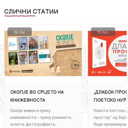
СЛИЧНИ СТАТИИ
26.
Jul.
11.
Jun.
СКОПЈЕ ВО СРЦЕТО НА
„ДЛАБОК ПРОС
КНИЖЕВНОСТА
ПОЕТСКО НУР
СВЕТОТ НА ЗО
Скопје живее и преку
Новата поетска 
АНЧЕВСКИ
книжевноста – преку романите,
простор“ од Зора
есеите, фотографиите,
биде промовирана