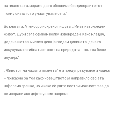
на планетата, мораме да го обновиме биодиверзитетот,
токму она што го уништуваме сега.“
Во книгата, Атенборо искрено пишува: „ Имав извонреден
живот. Дури сега сфаќам колку извонреден. Како младич,
додека шетав, мислев дека ја гледам дивината, дека го
искусувам негибнатиот свет на природата – но, тоа беше
илузија.“
„Животот на нашата планета“ е и предупредување и надеж
– приказна за тоа како човештвото ја направило својата
најголема грешка, но и како сè уште постои можност таа да
се исправи ако дејствуваме навреме.