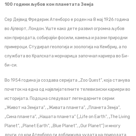
100 години љубов кон планетата Земја
Сер Дејвид Фредерик Атенборо е роден на 8 мај 1926 година
во Ајлворт, Лондон. Уште како дете развил огромна љубов
кон природата, собирајќи фосили, камења и разни природни
примероци. Студирал геологија и зоологија на Кембриџ, а по
службата во Кралската морнарица започнал кариера во Би-
би-си.
Во 1954 година ја создава серијата „Zoo Quest“, која станува
почеток на една од највлијателните телевизиски кариери во
историјата. Подоцна следуваат легендарните серии:
„Живот на Земјата“, „Живата планета“, „Планета Земја“,
„Сина планета“, „Нашата планета“ („Life on Earth“, „The Living
Planet“, „Planet Earth“, „Blue Planet“, „Our Planet“) и многу
други, со кои Атенборо ги доближува чудата на природата