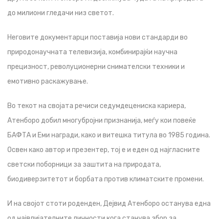
до милиони гледачи низ светот.
Неговите документарци поставија нови стандарди во
природонаучната телевизија, комбинирајќи научна
прецизност, револуционерни снимателски техники и
емотивно раскажување.
Во текот на својата речиси седумдецениска кариера,
Атенборо добил многубројни признанија, меѓу кои повеќе
БАФТА и Еми награди, како и витешка титула во 1985 година.
Освен како автор и презентер, тој е и еден од најгласните
светски поборници за заштита на природата,
биодиверзитетот и борбата против климатските промени.
И на својот стоти роденден, Дејвид Атенборо останува една
од највлијателните личности кога станува збор за