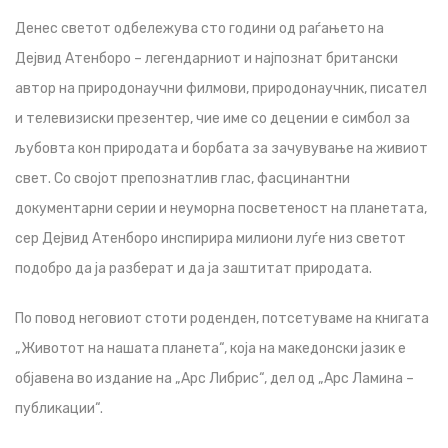
Денес светот одбележува сто години од раѓањето на
Дејвид Атенборо – легендарниот и најпознат британски
автор на природонаучни филмови, природонаучник, писател
и телевизиски презентер, чие име со децении е симбол за
љубовта кон природата и борбата за зачувување на живиот
свет. Со својот препознатлив глас, фасцинантни
документарни серии и неуморна посветеност на планетата,
сер Дејвид Атенборо инспирира милиони луѓе низ светот
подобро да ја разберат и да ја заштитат природата.
По повод неговиот стоти роденден, потсетуваме на книгата
„Животот на нашата планета“, која на македонски јазик е
објавена во издание на „Арс Либрис“, дел од „Арс Ламина –
публикации“.