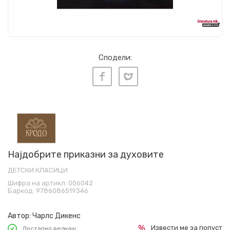
Сподели:
Најдобрите приказни за духовите
ДЕТСКИ КЛАСИЦИ
Шифра на артикл:
006042
Баркод:
9786086519346
Автор:
Чарлс Дикенс
Извести ме за попуст
Достапно веднаш