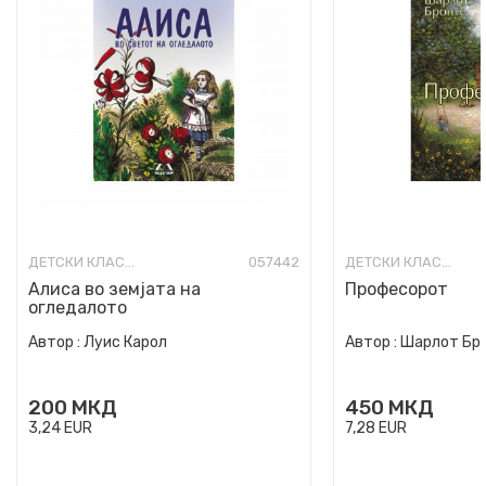
ДЕТСКИ КЛАСИЦИ
057442
ДЕТСКИ КЛАСИЦИ
Алиса во земјата на
Професорот
огледалото
Автор :
Луис Карол
Автор :
Шарлот Бр
200
МКД
450
МКД
3,24
EUR
7,28
EUR