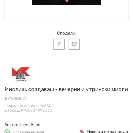
Сподели:
Мислиш, создаваш - вечерни и утрински мисли
ДУХОВНОСТ
Шифра на артикл:
065500
Баркод:
9786084995333
Автор:
Џејмс Ален
Извести ме за попуст
Достапно веднаш