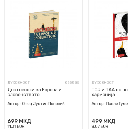
ДУХОВНОСТ
065885
ДУХОВНОСТ
Достоевски за Европа и
ТОЈ и ТАА во по
словенството
хармонија
Автор :
Отец Јустин Поповиќ
Автор :
Павле Гуме
699
МКД
499
МКД
11,31
EUR
8,07
EUR