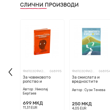
СЛИЧНИ ПРОИЗВОДИ
ФИЛОЗОФИЈА И СВЕТОГЛЕД
068995
ФИЛОЗОФИЈА И СВЕТОГЛЕД
06895
За човековото
За смислата и
ропство и
вредностите
слободата
Автор :
Николај
Автор :
Сузи Тенева
Берѓаев
699
МКД
250
МКД
11,31
EUR
4,05
EUR