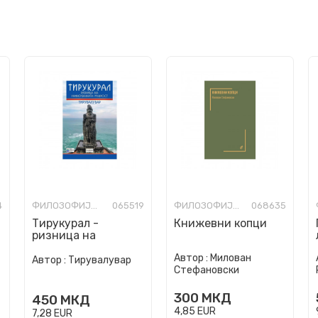
4
ФИЛОЗОФИЈА И СВЕТОГЛЕД
065519
ФИЛОЗОФИЈА И СВЕТОГЛЕД
068635
Тирукурал -
Книжевни копци
ризница на
универзалната
Автор :
Милован
мудрост
Автор :
Тирувалувар
Стефановски
300
МКД
450
МКД
4,85
EUR
7,28
EUR