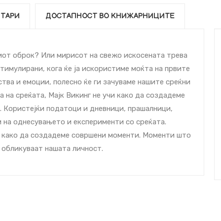
ТАРИ
ДОСТАПНОСТ ВО КНИЖАРНИЦИТЕ
иот оброк? Или мирисот на свежо искосената трева
стимулирани, кога ќе ја искористиме моќта на првите
ства и емоции, полесно ќе ги зачуваме нашите среќни
 на среќата, Мајк Викинг не учи како да создадеме
. Користејќи податоци и дневници, прашалници,
 на однесувањето и експерименти со среќата.
и како да создадеме совршени моменти. Моменти што
а обликуваат нашата личност.