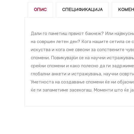
ОПИС
СПЕЦИФИКАЦИЈА
КОМЕН
Дали го паметиш првиот бакнеж? Или највкусн
на совршен летен ден? Кога нашите сетила се 
искуства и кога сме свесни за сопствените чув
спомени. Повикувајќи се на научни истражувања
среќни спомени и како полесно да ги задржиме
глобални анкети и истражувања, научни осврти
Уметноста на создавање спомени ќе ни објасн
ќе ги запаметиме засекогаш. Моменти што ќе ј