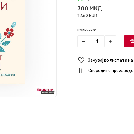
780
МКД
12,62
EUR
Количина:
Зачувај во листата на
Спореди го производо