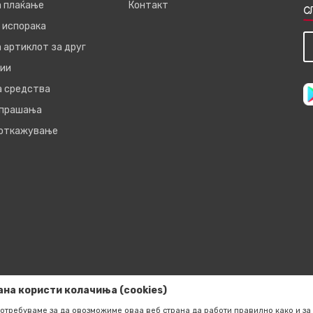
а плаќање
Контакт
С
 испорака
 артиклот за друг
ии
а средства
 прашања
 откажување
ана користи колачиња (cookies)
отребуваме за да овозможиме оваа веб страна да работи правилно како и за 