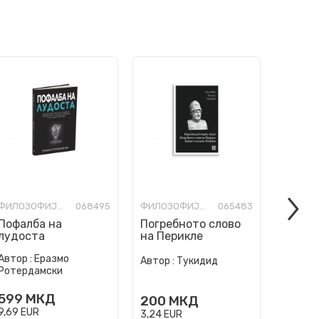
ФИЛОЗОФИЈА И СВЕТОГЛЕД
068495
ФИЛОЗОФИЈА И СВЕТОГЛЕД
065483
Пофалба на
Погребното слово
Писма
лудоста
на Перикле
Автор :
Еразмо
Автор :
Автор :
Тукидид
Ротердамски
Сенека
599
МКД
300
200
МКД
9,69
EUR
4,85
EU
3,24
EUR