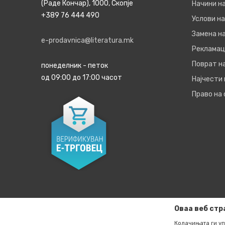
(Раде Кончар), 1000, Скопје
Начини н
+389 76 444 490
Услови на
Замена на
e-prodavnica@literatura.mk
Рекламац
Поврат н
понеделник - петок
од 09:00 до 17:00 часот
Најчести
Право на
Оваа веб стр
Колачињата ги уп