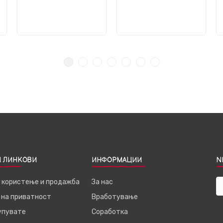
 ЛИНКОВИ
ИНФОРМАЦИИ
N
а користење и продажба
За нас
 на приватност
Вработување
купувате
Соработка