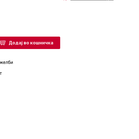
Додај во кошничка
 желби
т