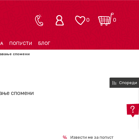
0
0
РА
ПОПУСТИ
БЛОГ
давање спомени
Спореди
ање спомени
Извести ме за попуст