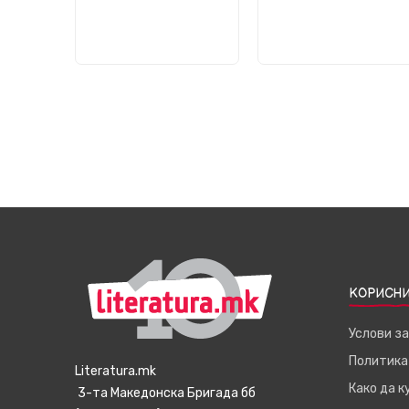
КОРИСНИ
Услови з
Политика
Literatura.mk
Како да 
3-та Македонска Бригада бб