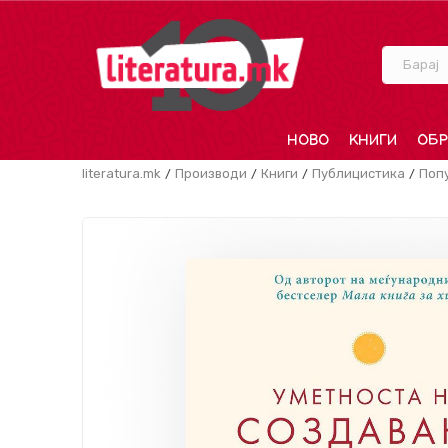
Барај
НОВО
КНИГИ
ОБР
literatura.mk
Производи
Книги
Публицистика
Поп