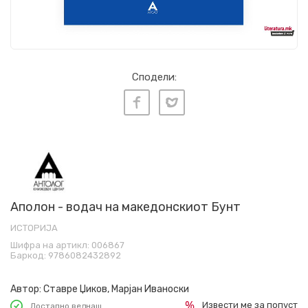
Сподели:
Аполон - водач на македонскиот Бунт
ИСТОРИЈА
Шифра на артикл:
006867
Баркод:
9786082432892
Автор:
Ставре Џиков, Марјан Иваноски
Извести ме за попуст
Достапно веднаш