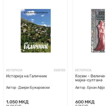
ИСТОРИЈА
068700
ИСТОРИЈА
Историја на Галичник
Ќосем – Величе
мајка-султана
Автор :
Дамјан Бужаровски
Автор :
Ерхан Афјо
1.050
МКД
600
МКД