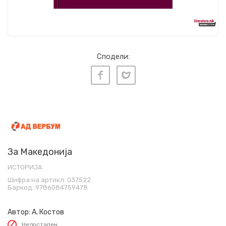
Сподели:
За Македонија
ИСТОРИЈА
Шифра на артикл:
037522
Баркод:
9786084759478
Автор:
А. Костов
Недостапен