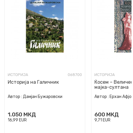
ИСТОРИЈА
068700
ИСТОРИЈА
Историја на Галичник
Ќосем – Величе
мајка-султана
Автор :
Дамјан Бужаровски
Автор :
Ерхан Афјо
1.050
МКД
600
МКД
16,99
EUR
9,71
EUR