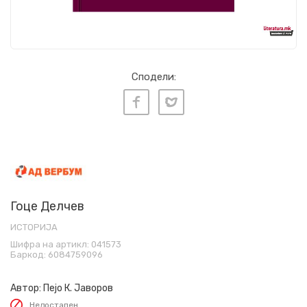
Сподели:
Гоце Делчев
ИСТОРИЈА
Шифра на артикл:
041573
Баркод:
6084759096
Автор:
Пејо К. Јаворов
Недостапен