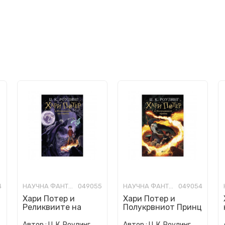
4
НАУЧНА ФАНТАСТИКА И ФАНТАЗИЈА ЗА МЛАДИ
049055
НАУЧНА ФАНТАСТИКА И ФАНТАЗИЈА ЗА МЛАДИ
049054
Хари Потер и
Хари Потер и
Реликвиите на
Полукрвниот Принц
Смртта
Автор :
Џ. К. Роулинг
Автор :
Џ. К. Роулинг