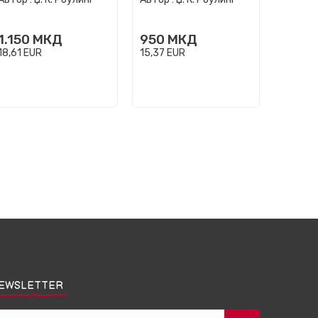
1.150
МКД
950
МКД
420
18,61
EUR
15,37
EUR
6,80
EU
EWSLETTER