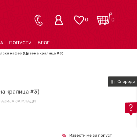
0
0
РА
ПОПУСТИ
БЛОГ
лски кафез (Црвена кралица #3)
Спореди
на кралица #3)
ТАЗИЈА ЗА МЛАДИ
Извести ме за попуст