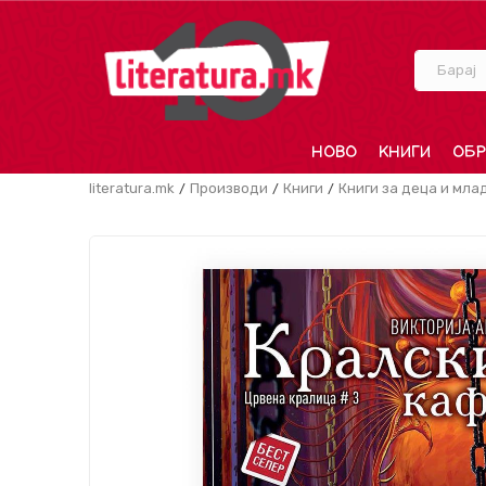
Барај
НОВО
КНИГИ
ОБР
literatura.mk
Производи
Книги
Книги за деца и мла