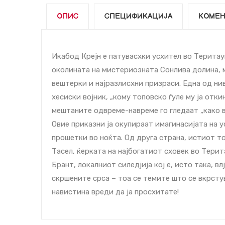
ОПИС
СПЕЦИФИКАЦИЈА
КОМЕН
Икабод Крејн е патуваcхки уcхител во Теритау
околината на мистериозната Сонлива долина, 
вештерки и најразлиcхни призраcи. Една од нив
хесиски војник, „кому топовско ѓуле му ја отки
мештаните одвреме-навреме го гледаат „како вј
Овие приказни ја окупираат имагинаcијата на 
прошетки во ноќта. Од друга страна, истиот то
Тасел, ќерката на најбогатиот cховек во Терит
Брант, локалниот силедјија кој е, исто така, в
скршените срcа – тоа се темите што се вкрсту
навистина вреди да ја проcхитате!