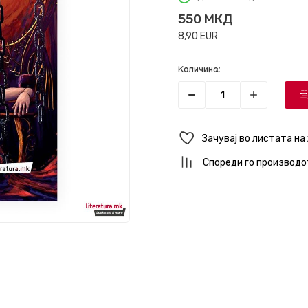
550
МКД
8,90
EUR
Количина:
Зачувај во листата на
Спореди го производо