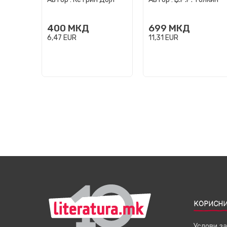
400
МКД
699
МКД
6,47
EUR
11,31
EUR
КОРИСНИ
Услови з