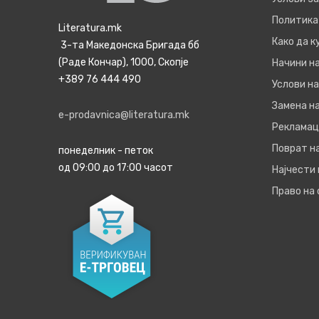
Политика
Literatura.mk
Како да 
3-та Македонска Бригада бб
(Раде Кончар), 1000, Скопје
Начини н
+389 76 444 490
Услови на
Замена на
e-prodavnica@literatura.mk
Рекламац
Поврат н
понеделник - петок
од 09:00 до 17:00 часот
Најчести
Право на