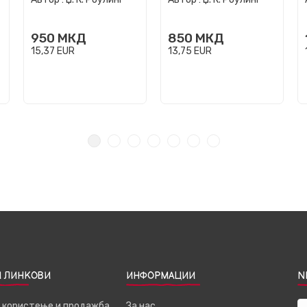
950
МКД
850
МКД
15,37
EUR
13,75
EUR
 ЛИНКОВИ
ИНФОРМАЦИИ
N
а користење и продажба
За нас