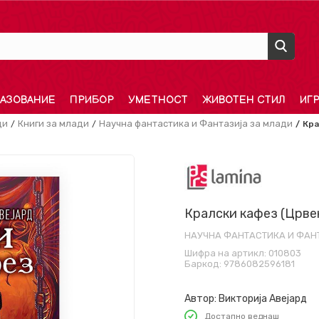
АЗОВАНИЕ
ПРИБОР
УМЕТНОСТ
ЖИВОТЕН СТИЛ
ИГ
ди
Книги за млади
Научна фантастика и Фантазија за млади
Кра
Кралски кафез (Црве
НАУЧНА ФАНТАСТИКА И ФАН
Шифра на артикл:
010803
Баркод:
9786082596181
Автор:
Викторија Авејард
Достапно веднаш