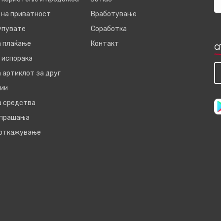
 на приватност
Вработување
купувате
Соработка
а плаќање
Контакт
С
 испорака
 артиклот за друг
ии
а средства
 прашања
 откажување