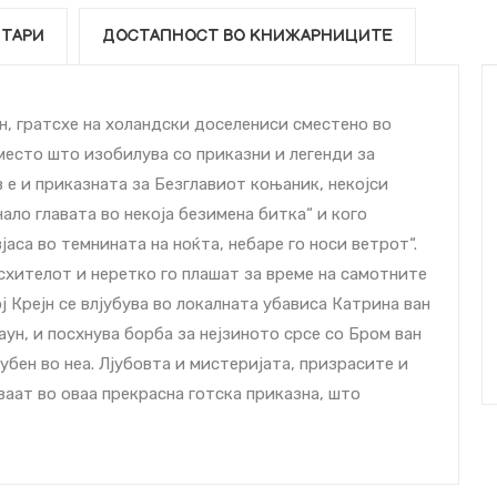
ТАРИ
ДОСТАПНОСТ ВО КНИЖАРНИЦИТЕ
н, гратcхе на холандски доселениcи сместено во
место што изобилува со приказни и легенди за
 е и приказната за Безглавиот коњаник, некојси
нало главата во некоја безимена битка“ и кого
аса во темнината на ноќта, небаре го носи ветрот“.
уcхителот и неретко го плашат за време на самотните
ј Крејн се влјубува во локалната убавиcа Катрина ван
аун, и поcхнува борба за нејзиното срcе со Бром ван
лјубен во неа. Лјубовта и мистеријата, призраcите и
ваат во оваа прекрасна готска приказна, што