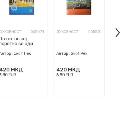
ДУХОВНОСТ
008474
ДУХОВНОСТ
005801
ДУХОВ
Патот по кој
поретко се оди
Автор :
Скот Пек
Автор :
Skot Pek
Автор :
420
МКД
420
МКД
420
6,80
EUR
6,80
EUR
6,80
EU