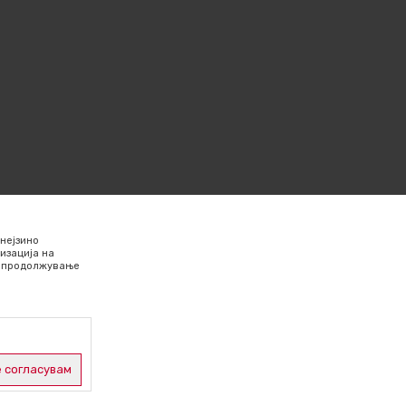
нејзино
изација на
Со продолжување
 согласувам