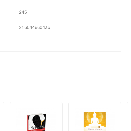
245
21 u0446u043c