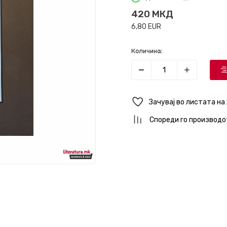
420
МКД
6,80
EUR
Количина:
Зачувај во листата на
Спореди го производо