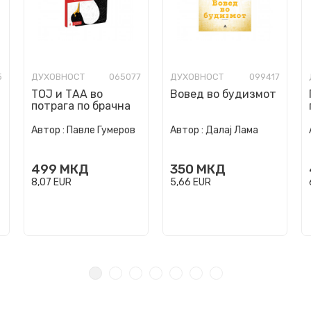
5
ДУХОВНОСТ
065077
ДУХОВНОСТ
099417
ТОЈ и ТАА во
Вовед во будизмот
потрага по брачна
хармонија
Автор :
Павле Гумеров
Автор :
Далај Лама
499
МКД
350
МКД
8,07
EUR
5,66
EUR