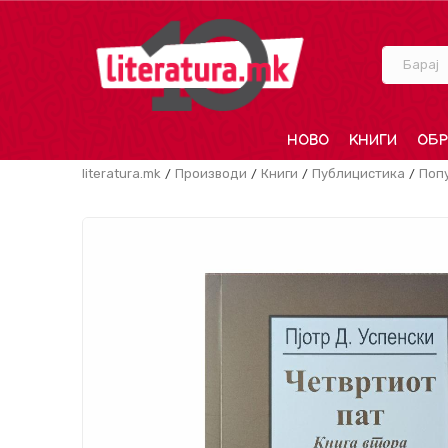
Барај
НОВО
КНИГИ
ОБР
literatura.mk
Производи
Книги
Публицистика
Поп