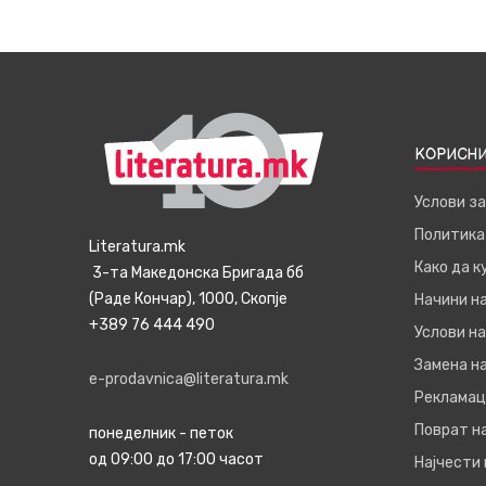
КОРИСНИ
Услови з
Политика
Literatura.mk
Како да 
3-та Македонска Бригада бб
(Раде Кончар), 1000, Скопје
Начини н
+389 76 444 490
Услови на
Замена на
e-prodavnica@literatura.mk
Рекламац
Поврат н
понеделник - петок
од 09:00 до 17:00 часот
Најчести