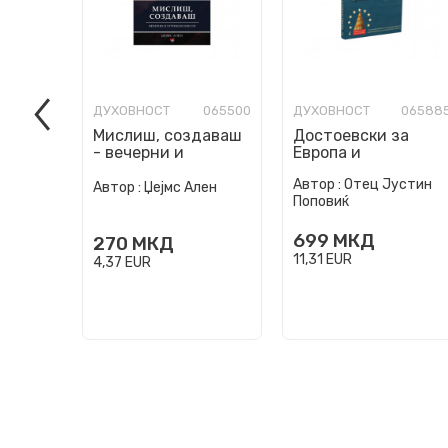
ДУХОВНОСТ
065500
ДУХОВНОСТ
06588
Мислиш, создаваш
Достоевски за
- вечерни и
Европа и
утрински мисли
словенството
Автор :
Отец Јустин
Автор :
Џејмс Ален
Поповиќ
699
МКД
270
МКД
11,31
EUR
4,37
EUR