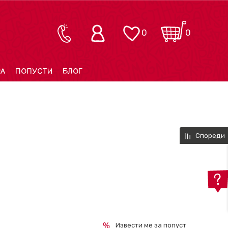
0
0
РА
ПОПУСТИ
БЛОГ
Спореди
Извести ме за попуст