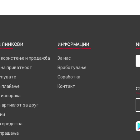
 ЛИНКОВИ
ИНФОРМАЦИИ
N
а користење и продажба
За нас
 на приватност
Вработување
купувате
Соработка
а плаќање
Контакт
С
 испорака
 артиклот за друг
ии
а средства
 прашања