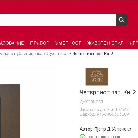
АЗОВАНИЕ
ПРИБОР
УМЕТНОСТ
ЖИВОТЕН СТИЛ
ИГ
уларна публицистика
Духовност
Четвртиот пат. Кн. 2
Четвртиот пат. Кн. 2
ДУХОВНОСТ
Шифра на артикл:
041614
Баркод:
9786086653309
Автор:
Пјотр Д. Успенски
Достапно веднаш