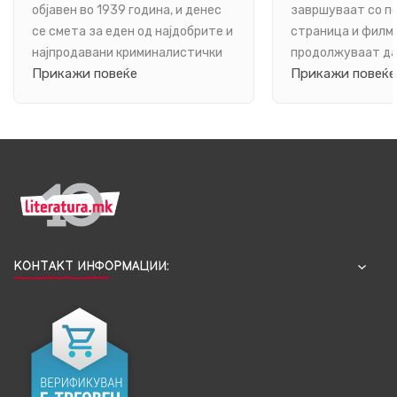
НИТУ ЕДЕН ИЗЛЕЗ
МОРАЛНИТЕ 
објавен во 1939 година, и денес
завршуваат со п
се смета за еден од најдобрите и
страница и филм
најпродавани криминалистички
продолжуваат да
Прикажи повеќе
Прикажи повеќе
романи на сите вре...
мислите долго по
шпица. Таков е „Т
КОНТАКТ ИНФОРМАЦИИ: