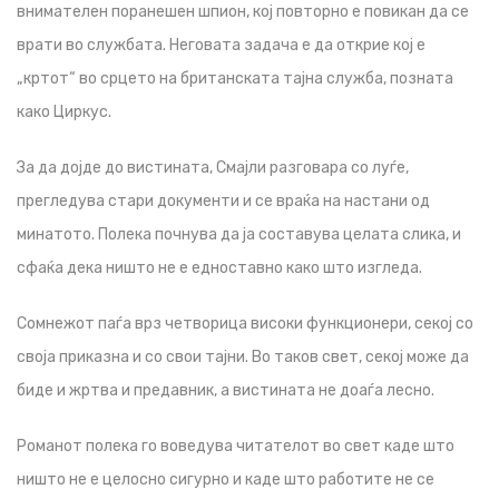
внимателен поранешен шпион, кој повторно е повикан да се
врати во службата. Неговата задача е да открие кој е
„кртот“ во срцето на британската тајна служба, позната
како Циркус.
За да дојде до вистината, Смајли разговара со луѓе,
прегледува стари документи и се враќа на настани од
минатото. Полека почнува да ја составува целата слика, и
сфаќа дека ништо не е едноставно како што изгледа.
Сомнежот паѓа врз четворица високи функционери, секој со
своја приказна и со свои тајни. Во таков свет, секој може да
биде и жртва и предавник, а вистината не доаѓа лесно.
Романот полека го воведува читателот во свет каде што
ништо не е целосно сигурно и каде што работите не се