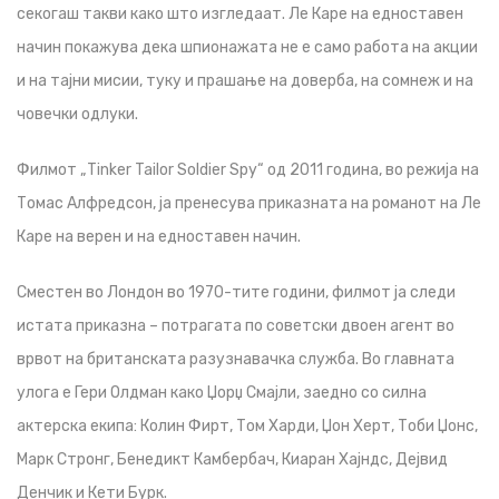
секогаш такви како што изгледаат. Ле Каре на едноставен
начин покажува дека шпионажата не е само работа на акции
и на тајни мисии, туку и прашање на доверба, на сомнеж и на
човечки одлуки.
Филмот „Tinker Tailor Soldier Spy“ од 2011 година, во режија на
Томас Алфредсон, ја пренесува приказната на романот на Ле
Каре на верен и на едноставен начин.
Сместен во Лондон во 1970-тите години, филмот ја следи
истата приказна – потрагата по советски двоен агент во
врвот на британската разузнавачка служба. Во главната
улога е Гери Олдман како Џорџ Смајли, заедно со силна
актерска екипа: Колин Фирт, Том Харди, Џон Херт, Тоби Џонс,
Марк Стронг, Бенедикт Камбербач, Киаран Хајндс, Дејвид
Денчик и Кети Бурк.