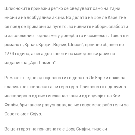
Шпионските приказни ретко се сведуваат само на тајни
мисии и на возбудливи акции. Во делата на Џон ле Каре тие
се пред сè приказни за луѓето, за нивните избори, слабости
и за сложениот однос меѓу довербата и сомнежот. Таков е и
романот „Крпач, Кројач, Војник, Шпион“, првично објавен во
1974 година, а сега достапен и на македонски јазик во
издание на „Арс Ламина“.
Романот е едно од најпознатите дела на Ле Каре и важи за
класика во шпионската литература. Приказната е делумно
инспирирана од вистински настани и од случајот на Ким
Филби, британски разузнавач, кој истовремено работел и за
Советскиот Сојуз.
Во центарот на приказната е Џорџ Смајли, тивок и