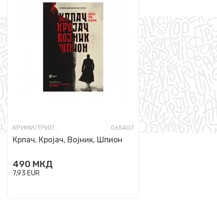
КРИМИ/ТРИЛЕР
065407
Крпач, Кројач, Војник, Шпион
490
МКД
7,93
EUR