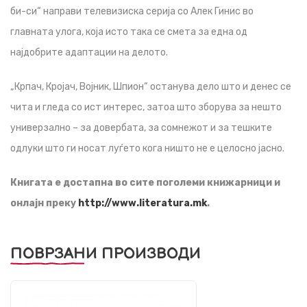
би-си“ направи телевизиска серија со Алек Гинис во
главната улога, која исто така се смета за една од
најдобрите адаптации на делото.
„Крпач, Кројач, Војник, Шпион“ останува дело што и денес се
чита и гледа со ист интерес, затоа што зборува за нешто
универзално – за довербата, за сомнежот и за тешките
одлуки што ги носат луѓето кога ништо не е целосно јасно.
Книгата е достапна во сите поголеми книжарници и
онлајн преку
http://www.literatura.mk
.
ПОВРЗАНИ ПРОИЗВОДИ