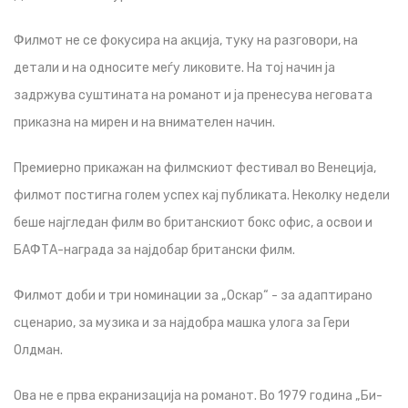
Филмот не се фокусира на акција, туку на разговори, на
детали и на односите меѓу ликовите. На тој начин ја
задржува суштината на романот и ја пренесува неговата
приказна на мирен и на внимателен начин.
Премиерно прикажан на филмскиот фестивал во Венеција,
филмот постигна голем успех кај публиката. Неколку недели
беше најгледан филм во британскиот бокс офис, а освои и
БАФТА-награда за најдобар британски филм.
Филмот доби и три номинации за „Оскар“ - за адаптирано
сценарио, за музика и за најдобра машка улога за Гери
Олдман.
Ова не е прва екранизација на романот. Во 1979 година „Би-