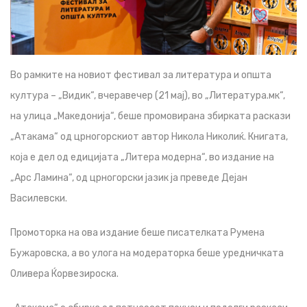
Во рамките на новиот фестивал за литература и општа
култура – „Видик“, вчеравечер (21 мај), во „Литература.мк“,
на улица „Македонија“, беше промовирана збирката раскази
„Атакама“ од црногорскиот автор Никола Николиќ. Книгата,
која е дел од едицијата „Литера модерна“, во издание на
„Арс Ламина“, од црногорски јазик ја преведе Дејан
Василевски.
Промоторка на ова издание беше писателката Румена
Бужаровска, а во улога на модераторка беше уредничката
Оливера Ќорвезироска.