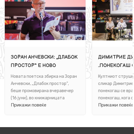
ЗОРАН АНЧЕВСКИ: „ДЛАБОК
ДИМИТРИЕ ДУ
ПРОСТОР“ Е НОВО
„ПОНЕКОГАШ С
ПОЕТСКО ПАТУВАЊЕ ВО
Е РОМАН ЗА 
Новата поетска збирка на Зоран
Култниот струшк
БЕСКОНЕЧНОСТА НА
Анчевски, „Длабок простор“,
сликар Димитрие
ЈАЗИКОТ И НА БИТИЕТО
беше промовирана вчеравечер
понекогаш се вра
(16 јуни), во книжарницата
понекогаш, кога о
Прикажи повеќе
Прикажи повеќе
„Литература.мк“ во ...
книга. Се врати и 