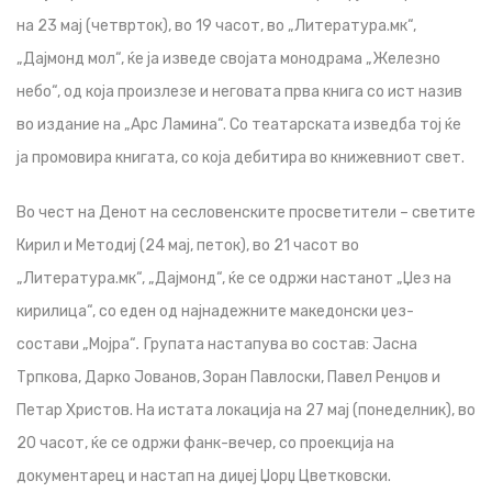
на 23 мај (четврток), во 19 часот, во „Литература.мк“,
„Дајмонд мол“, ќе ја изведе својата монодрама „Железно
небо“, од која произлезе и неговата прва книга со ист назив
во издание на „Арс Ламина“. Со театарската изведба тој ќе
ја промовира книгата, со која дебитира во книжевниот свет.
Во чест на Денот на сесловенските просветители – светите
Кирил и Методиј (24 мај, петок), во 21 часот во
„Литература.мк“, „Дајмонд“, ќе се одржи настанот „Џез на
кирилица“, со еден од најнадежните македонски џез-
состави „Мојра“
.
Групата настапува во состав: Јасна
Трпкова, Дарко Јованов, Зоран Павлоски, Павел Ренџов и
Петар Христов. На истата локација на 27 мај (понеделник), во
20 часот, ќе се одржи фанк-вечер, со проекција на
документарец и настап на диџеј Џорџ Цветковски.