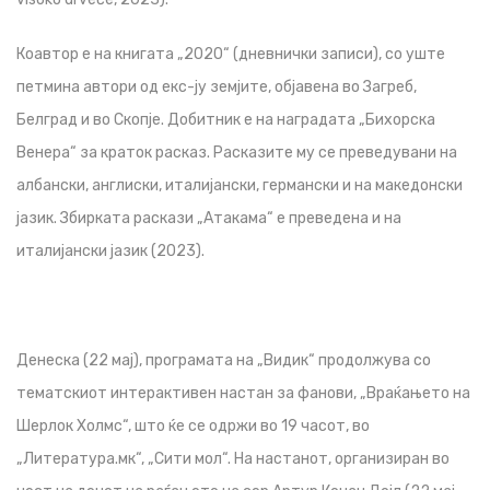
Коавтор е на книгата „2020“ (дневнички записи), со уште
петмина автори од екс-ју земјите, објавена во Загреб,
Белград и во Скопје. Добитник е на наградата „Бихорска
Венера“ за краток расказ. Расказите му се преведувани на
албански, англиски, италијански, германски и на македонски
јазик. Збирката раскази „Атакама“ е преведена и на
италијански јазик (2023).
Денеска (22 мај), програмата на „Видик“ продолжува со
тематскиот интерактивен настан за фанови, „Враќањето на
Шерлок Холмс“, што ќе се одржи во 19 часот, во
„Литература.мк“, „Сити мол“. На настанот, организиран во