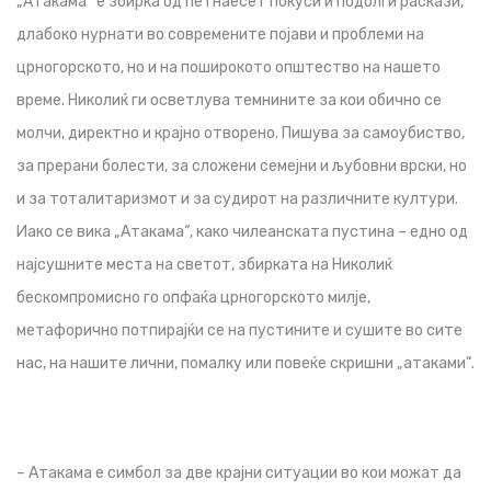
„Атакама“ е збирка од петнаесет покуси и подолги раскази,
длабоко нурнати во современите појави и проблеми на
црногорското, но и на поширокото општество на нашето
време. Николиќ ги осветлува темнините за кои обично се
молчи, директно и крајно отворено. Пишува за самоубиство,
за прерани болести, за сложени семејни и љубовни врски, но
и за тоталитаризмот и за судирот на различните култури.
Иако се вика „Атакама“, како чилеанската пустина – едно од
најсушните места на светот, збирката на Николиќ
бескомпромисно го опфаќа црногорското милје,
метафорично потпирајќи се на пустините и сушите во сите
нас, на нашите лични, помалку или повеќе скришни „атаками“.
– Атакама е симбол за две крајни ситуации во кои можат да