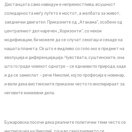
Дистанцата само навидум е непремостлива, всушност
солидарноста меѓу луѓето е мостот, а желбата за живот,
заеднички двигател. Приказните од „Атакама“, особено од
централниот дел наречен „Хоризонти“, со некои
модификации, би можеле да се случат секогаш и секаде на
нашата планета. Сѐ што е видливо со голо око е предмет на
еволуција и диференцијација. Чувствата, суштинските, она
што го гради човекот однатре – се еднакви по природа, каде
и да се замислат – рече Николиќ, кој по професија е новинар,
и вели дека вистинските приказни често го инспирираат за
неговите книжевни дела.
Бужаровска посочи дека реалните политички теми често се
инспирација на Николиќ, тој и во секојдневието се