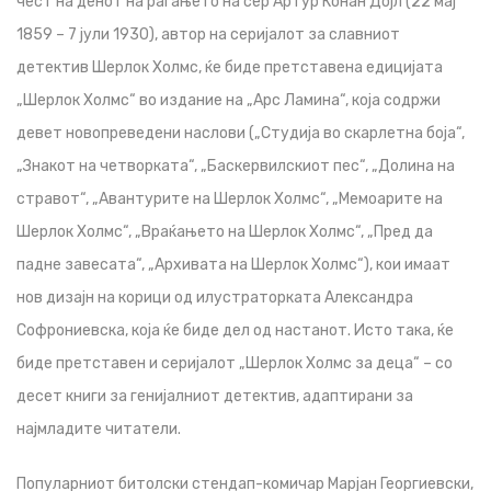
чест на денот на раѓањето на сер Артур Конан Дојл (22 мај
1859 – 7 јули 1930), автор на серијалот за славниот
детектив Шерлок Холмс, ќе биде претставена едицијата
„Шерлок Холмс“ во издание на „Арс Ламина“, која содржи
девет новопреведени наслови („Студија во скарлетна боја“,
„Знакот на четворката“, „Баскервилскиот пес“, „Долина на
стравот“, „Авантурите на Шерлок Холмс“, „Мемоарите на
Шерлок Холмс“, „Враќањето на Шерлок Холмс“, „Пред да
падне завесата“, „Архивата на Шерлок Холмс“), кои имаат
нов дизајн на корици од илустраторката Александра
Софрониевска, која ќе биде дел од настанот. Исто така, ќе
биде претставен и серијалот „Шерлок Холмс за деца“ – со
десет книги за генијалниот детектив, адаптирани за
најмладите читатели.
Популарниот битолски стендап-комичар Марјан Георгиевски,