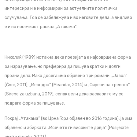
интересира и е информиран за актуелните политички
случувања. Тоа се забележува и во неговите дела, а видливо
е и во носечкиот расказ „Атакама“.
Николиќ (1989) истакна дека поезијата е најсовршена форма
за изразување, но преферира да пишува кратки и долги
прозни дела. Иако досега има објавено три романи: „Јазол“
(Čvor, 2011), „Меандра“ (Meandar, 2014) и „Сирени за тревога“
(Sirene za uzbunu, 2019), сепак вели дека расказите му се
подрага форма за пишување.
Покрај „Атакама“ (во Црна Гора објавен во 2016 година), ја има
објавено и збирката „Исечете ги високите дрвја“ (Posijecite
visoko drveće, 2023).