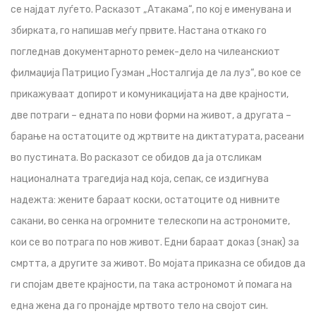
се најдат луѓето. Расказот „Атакама“, по кој е именувана и
збирката, го напишав меѓу првите. Настана откако го
погледнав документарното ремек-дело на чилеанскиот
филмаџија Патрицио Гузман „Носталгија де ла луз“, во кое се
прикажуваат допирот и комуникацијата на две крајности,
две потраги – едната по нови форми на живот, а другата –
барање на остатоците од жртвите на диктатурата, расеани
во пустината. Во расказот се обидов да ја отсликам
националната трагедија над која, сепак, се издигнува
надежта: жените бараат коски, остатоците од нивните
сакани, во сенка на огромните телескопи на астрономите,
кои се во потрага по нов живот. Едни бараат доказ (знак) за
смртта, а другите за живот. Во мојата приказна се обидов да
ги спојам двете крајности, па така астрономот ѝ помага на
една жена да го пронајде мртвото тело на својот син.