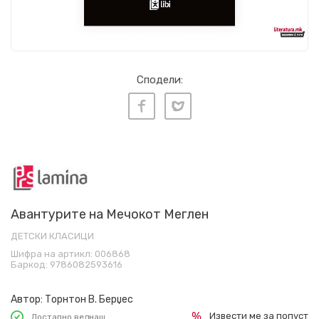
Сподели:
Авантурите на Мечокот Меглен
ДЕТСКИ КЛАСИЦИ
Шифра на артикл:
006868
Баркод:
9786082593616
Автор:
Торнтон В. Берџес
Извести ме за попуст
Достапно веднаш