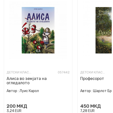
ДЕТСКИ КЛАСИЦИ
057442
ДЕТСКИ КЛАСИЦИ
Алиса во земјата на
Професорот
огледалото
Автор :
Луис Карол
Автор :
Шарлот Бр
200
МКД
450
МКД
3,24
EUR
7,28
EUR