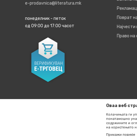
e-prodavnica@literatura.mk
Рекламац
Поврат н
понеделник - петок
од 09:00 до 17:00 часот
Најчести
Право на
Оваа веб стр
Колачињата ги уп
понатамошно уна
содржините и огл
Настојуваме да бидеме што е можно попрецизни во опи
на користењето н
прикажувањето на фотографиите и самите цени, но не
Прикажи повеќе