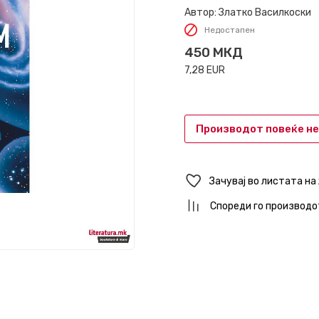
Автор:
Златко Василкоски
Недостапен
450
МКД
7,28
EUR
Производот повеќе не
Зачувај во листата на
Спореди го производо