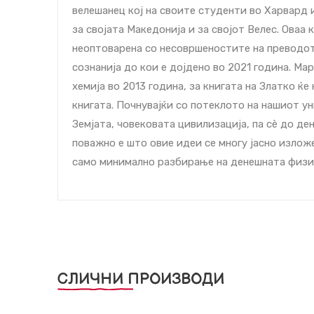
велешанец кој на своите студенти во Харвард 
за својата Македонија и за својот Велес. Оваа 
неоптоварена со несовршеностите на преводот,
сознанија до кои е дојдено во 2021 година. Ма
хемија во 2013 година, за книгата на Златко ќ
книгата. Почнувајќи со потеклото на нашиот у
Земјата, човековата цивилизација, па сè до де
поважно е што овие идеи се многу јасно излож
само минимално разбирање на денешната физик
СЛИЧНИ ПРОИЗВОДИ