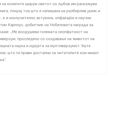
и на колегите ширум светот со љубов им раскажува
книга, покрај тоа што е напишана на разбирлив јазик и
 е и исклучително актуелна, опфаќајќи и научни
ртин Карплус, добитник на Нобеловата награда за
е каже: „Ме воодушеви големата сеопфатност на
ниверзум, проследено со создавање на животот на
нешната наука и идејата за мултиверзумот. Уште
ени, што ги прави достапни за читателите кои имаат
а“.