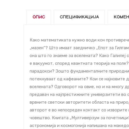
ОПИС
СПЕЦИФИКАЦИЈА
КОМЕН
Како математиката нужно води кон противречн
„мазен“? Што имаат заедничко „Епот за Гилгам
она што го знаеме за вселената? Како Галилеј 
е вакуумот, според квантната теорија на поле
парадокси? Зошто фундаменталните природни з
потекнуваат од кафеаните? Кои се најновите 
вселената? Одговорот на овие, но и на многу д
предавач на најпрестижните универзитети во св
врвните светски авторитети областа на приро
авторот е во непосреден контакт со изворите
човештво. Книгата „Мултиверзум за почетници“
астрономија и космогонија напишана на македо