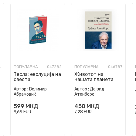
4
ПОПУЛАРНА НАУКА
047282
ПОПУЛАРНА НАУКА
046787
а
Тесла: еволуција на
Животот на
свеста
нашата планета
Автор :
Велимир
Автор :
Дејвид
Абрамовиќ
Атенборо
599
МКД
450
МКД
9,69
EUR
7,28
EUR