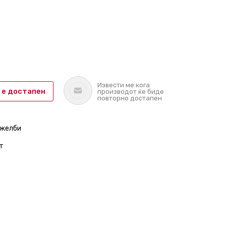
Извести ме кога
 е достапен
производот ќе биде
повторно достапен
 желби
т