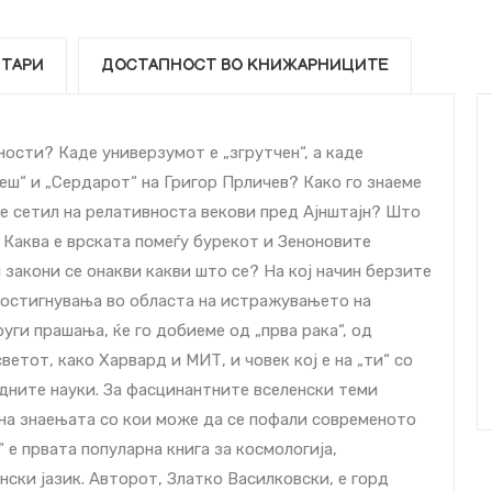
ТАРИ
ДОСТАПНОСТ ВО КНИЖАРНИЦИТЕ
ости? Каде универзумот е „згрутчен“, а каде
еш“ и „Сердарот“ на Григор Прличев? Како го знаеме
се сетил на релативноста векови пред Ајнштајн? Што
? Каква е врската помеѓу бурекот и Зеноновите
акони се онакви какви што се? На кој начин берзите
достигнувања во областа на истражувањето на
руги прашања, ќе го добиеме од „прва рака“, од
етот, како Харвард и МИТ, и човек кој е на „ти“ со
дните науки. За фасцинантните вселенски теми
 на знаењата со кои може да се пофали современото
 е првата популарна книга за космологија,
нски јазик. Авторот, Златко Василковски, е горд