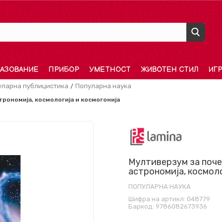
АЗОВАНИЕ
ПРИБОР
УМЕТНОСТ
ЖИВОТЕН СТИЛ
ИГ
уларна публицистика
Популарна наука
трономија, космологија и космогонија
Мултиверзум за поче
астрономија, космоло
ПОПУЛАРНА НАУКА
Шифра на артикл:
048779
Баркод:
9786082673936