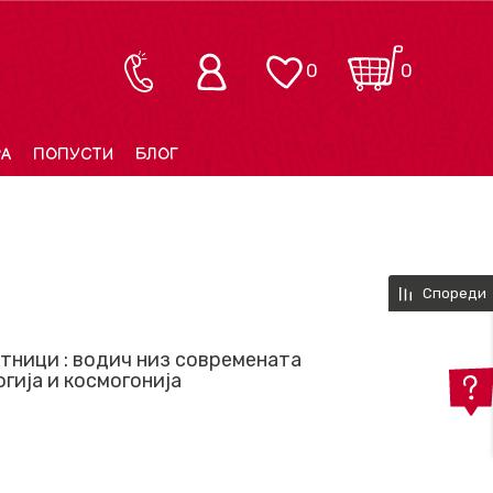
0
0
РА
ПОПУСТИ
БЛОГ
Спореди
тници : водич низ современата
гија и космогонија