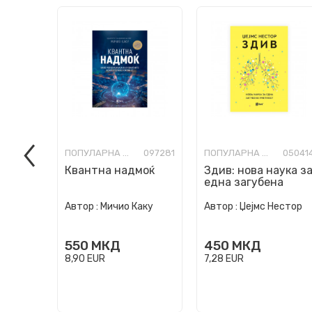
ПОПУЛАРНА НАУКА
097281
ПОПУЛАРНА НАУКА
05041
Квантна надмоќ
Здив: нова наука з
една загубена
уметност
Автор :
Мичио Каку
Автор :
Џејмс Нестор
550
МКД
450
МКД
8,90
EUR
7,28
EUR