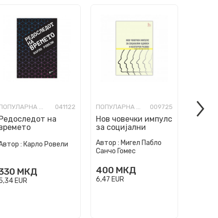
ПОПУЛАРНА НАУКА
041122
ПОПУЛАРНА НАУКА
009725
Редоследот на
Нов човечки импулс
10 пр
времето
за социјални
наука
односи и културен
одгово
Автор :
Мигел Пабло
развој
Автор :
Карло Ровели
Автор :
Санчо Гомес
400
МКД
330
МКД
330
6,47
EUR
5,34
EUR
5,34
EU