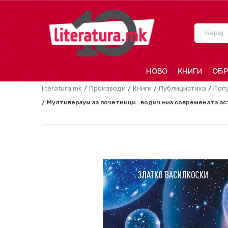
Барај
НОВО
КНИГИ
ОБР
literatura.mk
Производи
Книги
Публицистика
Поп
Мултиверзум за почетници : водич низ современата ас