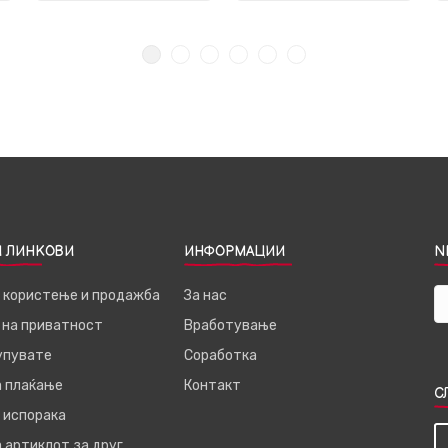
 ЛИНКОВИ
ИНФОРМАЦИИ
N
а користење и продажба
За нас
 на приватност
Вработување
купувате
Соработка
а плаќање
Контакт
С
 испорака
 артиклот за друг