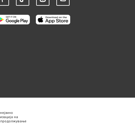
нејзино
изација на
Со продолжување