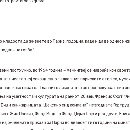
nceto-povtorno-izgreva
о младоста да живеете во Париз, подоцна, каде и да ве однесе жи
е подвижна гозба.“
вени постхумно, во 1964 година − Хемингвеј се навраќа кон своето
знат писател кој секојдневно талкал низ париските ателјеа, музе
ронајде како писател. Главните ликови што се провлекуваат низ о
ња на уметноста и културата на раниот 20 век: Френсис Скот Фи
а Биџ и книжарницата „Шекспир енд компани“, незгодната Гертруд
ниот Жил Паскин, Форд Медокс Форд, Џејмс Џојс и ред други. Книг
и најомилените прикази за Париз во дваесеттите години на минат