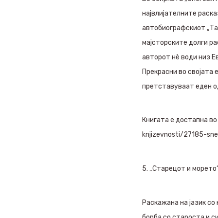
највлијателните расказ
автобиографскиот „Тат
мајсторските долги ра
авторот нè води низ Е
Прекрасни во својата 
претставуваат еден од
Книгата е достапна во 
knjizevnosti/27185-sne
5. „Старецот и морето
Раскажана на јазик со
борба со староста и с