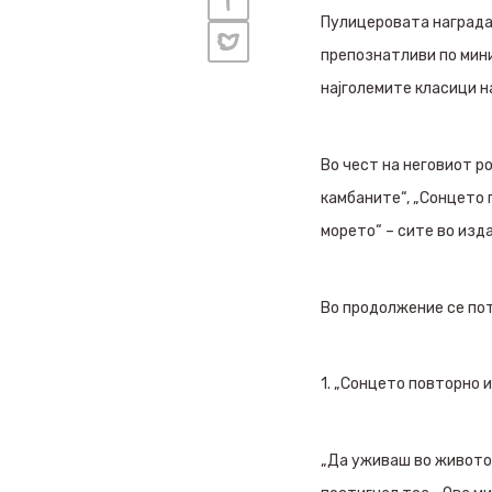
Пулицеровата награда 
препознатливи по мини
најголемите класици н
Во чест на неговиот р
камбаните“, „Сонцето 
морето“ – сите во изд
Во продолжение се по
1. „Сонцето повторно 
„Да уживаш во животот