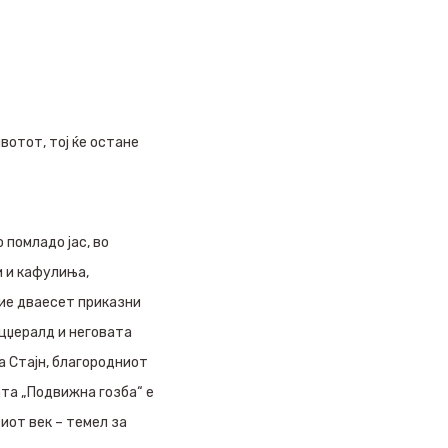
вотот, тој ќе остане
 помладо јас, во
и и кафулиња,
вие дваесет приказни
цџералд и неговата
а Стајн, благородниот
ата „Подвижна гозба“ е
иот век – темел за