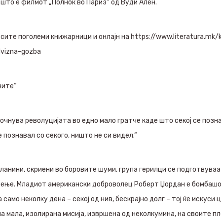
 што е филмот „Полноќ во Париз“ од Вуди Ален.
сите поголеми книжарници и онлајн на https://www.literatura.mk/kl
dvizna-gozba
аните“
почнува револуцијата во едно мало гратче каде што секој се позна
 познавал со секого, ништо не си видел.“
ланини, скриени во боровите шуми, група герилци се подготвуваа
ње. Младиот американски доброволец Роберт Џордан е бомбашот 
 само неколку дена – секој од нив, бескрајно долг – тој ќе искуси 
на мала, изолирана мисија, извршена од неколкумина, на своите пл