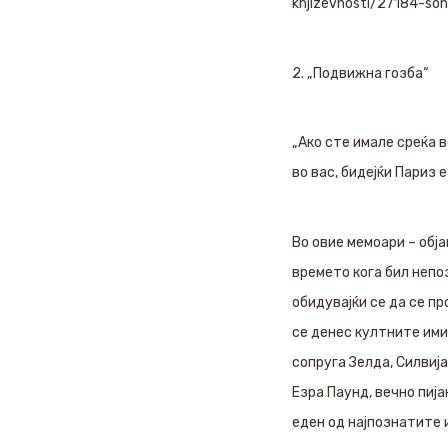
knjizevnosti/27184-so
2. „Подвижна гозба“
„Ако сте имале среќа в
во вас, бидејќи Париз 
Во овие мемоари – обја
времето кога бил непо
обидувајќи се да се п
се денес култните ими
сопруга Зелда, Силвиј
Езра Паунд, вечно пија
еден од најпознатите 