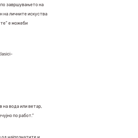
ш по завршувањето на
ен на личните искуства
ите“ е можеби
asici-
в на вода или ветар,
чујно по работ.“
 од најпознатите и