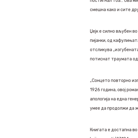
постигнал тоа… Ова ми 
смешна како и сите др
Џејк е силно вљубен во
пијанки, од кафулињата
отсликува „изгубената 
потиснат траумата од 
„Сонцето повторно изг
1926 година, овој ром
апологија на една гене
умее да продолжи да ж
Книгата е достапна во 