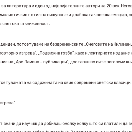
за литература и еден од највлијателните автори на 20 век. Него
малистичкиот стил на пишување и длабоката човечка емоција, с
а светската книжевност.
оденден, потсетуваме на безвременските „Снеговите на Килиманџа
повторно изгрева“, „Подвижна гозба“, како и лектирното издание 
ание на „Арс Ламина – публикации“, достапни во сите поголеми к
тсетувањата на содржината на овие современи светски класици.
изгрева“
 значи да научиш да добиваш онолку колку што си платил и да зн