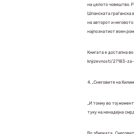
на целото човештво. Р
Шпанската граѓанска в
на авторот и неговото
најпознатиот воен рома
Книгата е достапна во 
knjizevnosti/27183-za
4. „Снеговите на Кили
„И токму во тој момент
туку на ненадејна смр
Во збирката „Снеговит