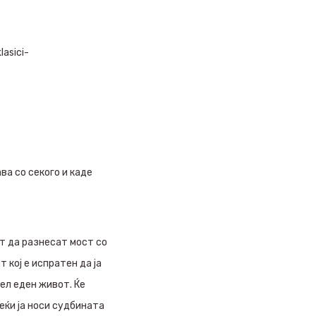
asici-
ва со секого и каде
т да разнесат мост со
кој е испратен да ја
цел еден живот. Ќе
еќи ја носи судбината