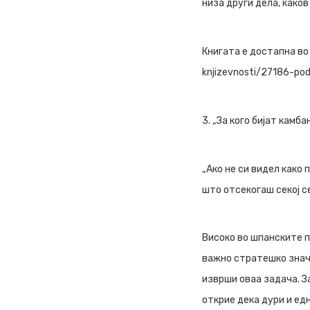
низа други дела, каков
Книгата е достапна во 
knjizevnosti/27186-po
3. „За кого бијат камб
„Ако не си видел како 
што отсекогаш секој се
Високо во шпанските п
важно стратешко значе
изврши оваа задача. За
открие дека дури и ед