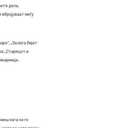
вите дела,
е вбројуваат меѓу
ро“, „За кого бијат
на „Старецот и
нижарници.
аеш кога си го