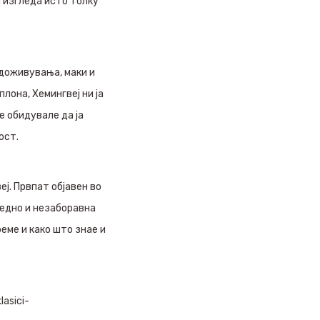
и изгледа исто толку
 доживувања, маки и
лона, Хемингвеј ни ја
е обидувале да ја
ост.
ј. Првпат објавен во
оедно и незаборавна
реме и како што знае и
asici-