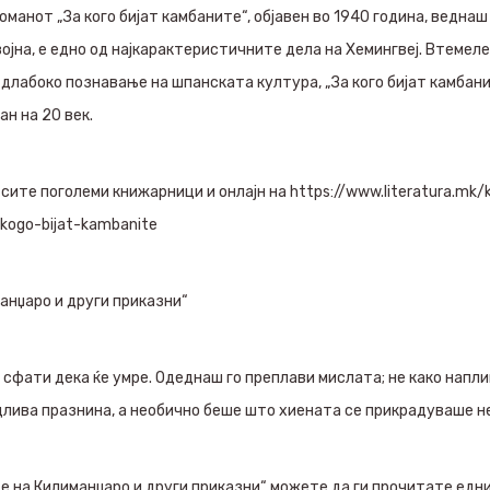
оманот „За кого бијат камбаните“, објавен во 1940 година, ведна
ојна, е едно од најкарактеристичните дела на Хемингвеј. Втемел
 длабоко познавање на шпанската култура, „За кого бијат камбан
н на 20 век.
сите поголеми книжарници и онлајн на https://www.literatura.mk/kl
-kogo-bijat-kambanite
манџаро и други приказни“
 сфати дека ќе умре. Одеднаш го преплави мислата; не како напли
длива празнина, а необично беше што хиената се прикрадуваше не
е на Килиманџаро и други приказни“ можете да ги прочитате едни