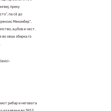
нгвеј, преку
тo“, па сè до
Френсис Мекомбер“,
илство, љубов и чест.
 во оваа збирка го
.
asici-
киот рибар и неговата
то издавање во 1952