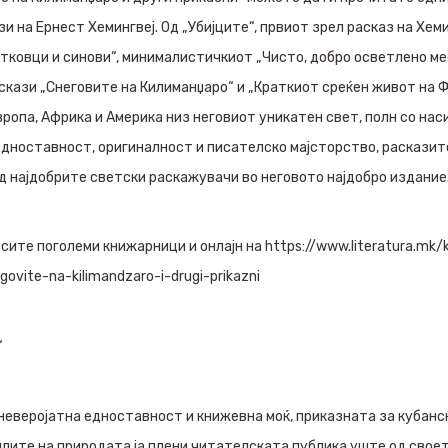
и на Ернест Хемингвеј. Од „Убијците“, првиот зрел расказ на Хеми
ковци и синови“, минималистичкиот „Чисто, добро осветлено мес
скази „Снеговите на Килиманџаро“ и „Краткиот среќен живот на 
вропа, Африка и Америка низ неговиот уникатен свет, полн со нас
едноставност, оригиналност и писателско мајсторство, расказите
 најдобрите светски раскажувачи во неговото најдобро издание
сите поголеми книжарници и онлајн на https://www.literatura.mk/kl
govite-na-kilimandzaro-i-drugi-prikazni
“
 неверојатна едноставност и книжевна моќ, приказната за кубанс
илите на природата ја плени читателската публика уште од свое