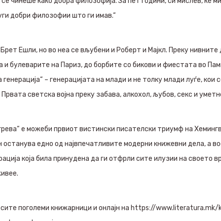
се чинеше како добра филозофија. За пет години, си мислев, ќе м
уги добри филозофии што ги имав.“
 Брет Ешли, но во неа се вљубени и Роберт и Мајкл. Преку нивните
 и булеварите на Париз, до борбите со бикови и фиестата во Памп
генерација“ – генерацијата на млади и не толку млади луѓе, кои с
Првата светска војна преку забава, алкохол, љубов, секс и уметн
рева“ е можеби првиот вистински писателски триумф на Хемингве
ан останува едно од највпечатливите модерни книжевни дела, а в
рација која била принудена да ги отфрли сите илузии на своето в
ивее.
сите поголеми книжарници и онлајн на https://www.literatura.mk/kl