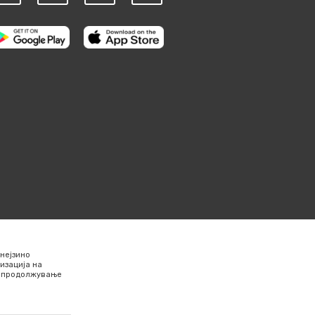
нејзино
изација на
Со продолжување