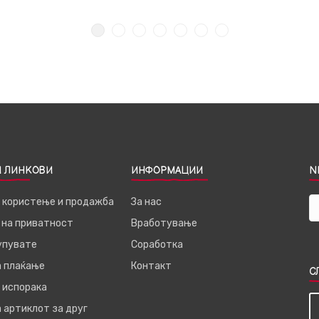
 ЛИНКОВИ
ИНФОРМАЦИИ
N
а користење и продажба
За нас
 на приватност
Вработување
купувате
Соработка
а плаќање
Контакт
С
 испорака
 артиклот за друг