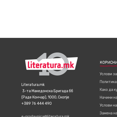
КОРИСНИ
Услови з
Политика
Literatura.mk
Како да 
3-та Македонска Бригада бб
(Раде Кончар), 1000, Скопје
Начини н
+389 76 444 490
Услови на
Замена на
e-prodavnica@literatura.mk