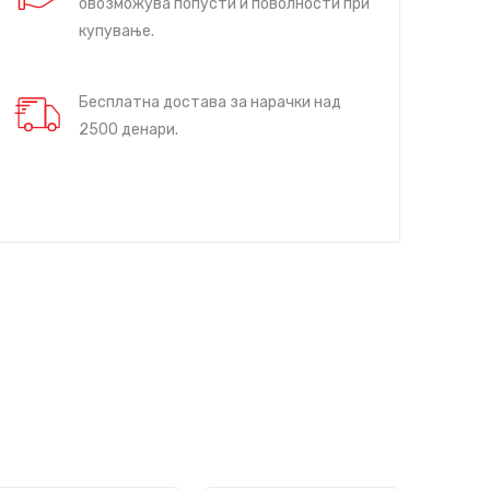
овозможува попусти и поволности при
купување.
Бесплатна достава за нарачки над
2500 денари.