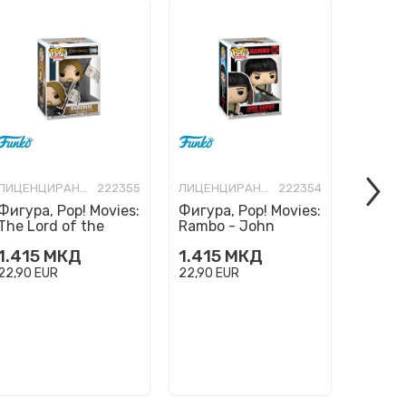
ЛИЦЕНЦИРАНИ ФИГУРИ И СЕТОВИ
222355
ЛИЦЕНЦИРАНИ ФИГУРИ И СЕТОВИ
222354
Фигура, Pop! Movies:
Фигура, Pop! Movies:
Фигура
The Lord of the
Rambo - John
Mortal
Rings - Boromir
Rambo
(2025)
1.415
МКД
1.415
МКД
1.415
22,90
EUR
22,90
EUR
22,90
E