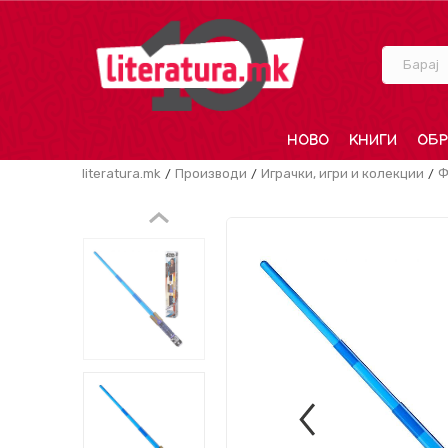
Барај
НОВО
КНИГИ
ОБР
literatura.mk
Производи
Играчки, игри и колекции
Ф