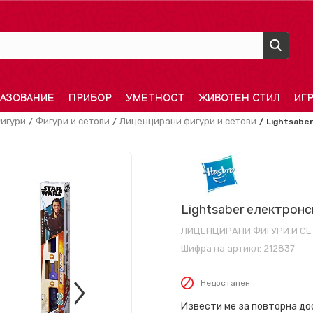
АЗОВАНИЕ
ПРИБОР
УМЕТНОСТ
ЖИВОТЕН СТИЛ
ИГ
игури
Фигури и сетови
Лиценцирани фигури и сетови
Lightsaber
Lightsaber електронск
ЛИЦЕНЦИРАНИ ФИГУРИ И СЕ
Шифра на артикл:
212837
Недостапен
Извести ме за повторна д