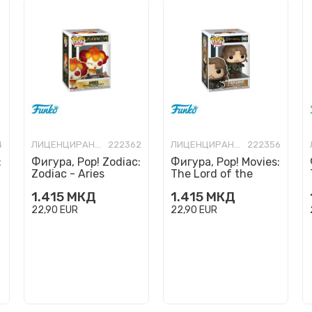
4
ЛИЦЕНЦИРАНИ ФИГУРИ И СЕТОВИ
222362
ЛИЦЕНЦИРАНИ ФИГУРИ И СЕТОВИ
222356
:
Фигура, Pop! Zodiac:
Фигура, Pop! Movies:
Zodiac - Aries
The Lord of the
Rings - Faramir
1.415
МКД
1.415
МКД
22,90
EUR
22,90
EUR