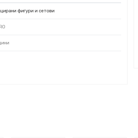
цирани фигури и сетови
RO
дини