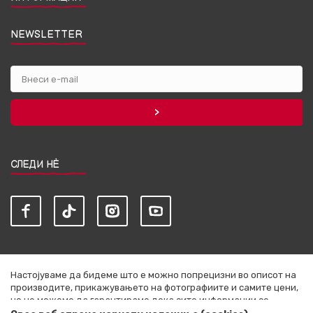
NEWSLETTER
СЛЕДИ НЀ
Настојуваме да бидеме што е можно попрецизни во описот на
производите, прикажувањето на фотографиите и самите цени,
но не можеме да гарантираме дека сите информации се
комплетни и без грешки. Сите артикли прикажани на сајтот се