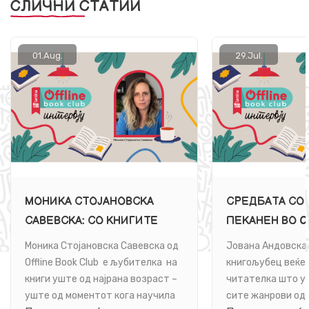
СЛИЧНИ СТАТИИ
01.
Aug.
29.
Jul.
МОНИКА СТОЈАНОВСКА
СРЕДБАТА СО 
САВЕВСКА: СО КНИГИТЕ
ПЕКАНЕН ВО O
ВЛЕГУВАМ ВО МАГИЧЕН
CLUB ЌЕ ЈА П
Моника Стојановска Савевска од
Јована Андовска 
СВЕТ, НАДВОР ОД
ДОЛГО
Offline Book Club е љубителка на
книгољубец веќе 
СЕКОЈДНЕВИЕТО
книги уште од најрана возраст –
читателка што у
уште од моментот кога научила
сите жанрови од