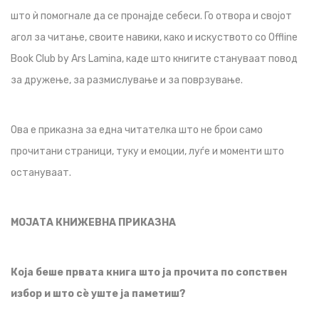
што ѝ помогнале да се пронајде себеси. Го отвора и својот
агол за читање, своите навики, како и искуството со Offline
Book Club by Ars Lamina, каде што книгите стануваат повод
за дружење, за размислување и за поврзување.
Ова е приказна за една читателка што не брои само
прочитани страници, туку и емоции, луѓе и моменти што
остануваат.
МОЈАТА КНИЖЕВНА ПРИКАЗНА
Која беше првата книга што ја прочита по сопствен
избор и што сè уште ја паметиш?