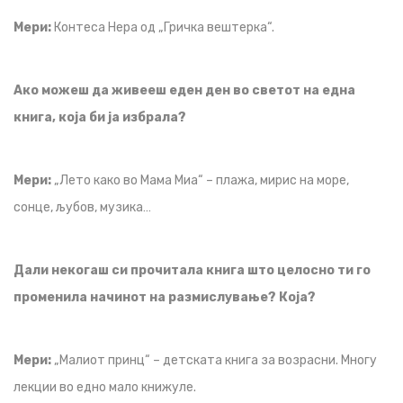
Мери:
Контеса Нера од „Гричка вештерка“.
Ако можеш да живееш еден ден во светот на една
книга, која би ја избрала?
Мери:
„Лето како во Мама Миа“ – плажа, мирис на море,
сонце, љубов, музика…
Дали некогаш си прочитала книга што целосно ти го
променила начинот на размислување? Која?
Мери:
„Малиот принц“ – детската книга за возрасни. Многу
лекции во едно мало книжуле.