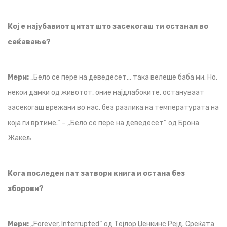
Кој е најубавиот цитат што засекогаш ти останал во
сеќавање?
Мери:
„Бело се пере на деведесет... така велеше баба ми. Но,
некои дамки од животот, оние најдлабоките, остануваат
засекогаш врежани во нас, без разлика на температурата на
која ги вртиме.“ – „Бело се пере на деведесет“ од Брона
Жакељ
Кога последен пат затвори книга и остана без
зборови?
Мери:
„Forever, Interrupted“ од Тејлор Џенкинс Рејд. Среќата