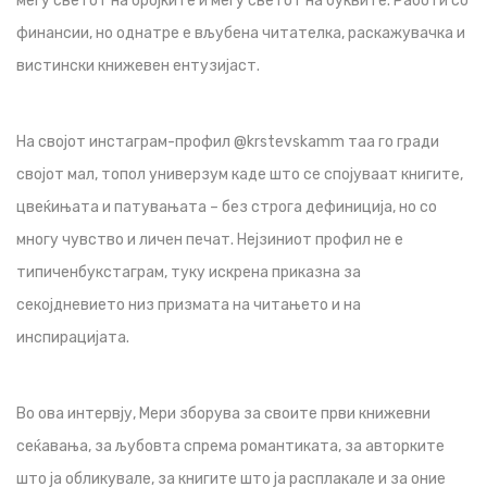
меѓу светот на бројките и меѓу светот на буквите. Работи со
финансии, но однатре е вљубена читателка, раскажувачка и
вистински книжевен ентузијаст.
На својот инстаграм-профил @krstevskamm таа го гради
својот мал, топол универзум каде што се спојуваат книгите,
цвеќињата и патувањата – без строга дефиниција, но со
многу чувство и личен печат. Нејзиниот профил не е
типиченбукстаграм, туку искрена приказна за
секојдневието низ призмата на читањето и на
инспирацијата.
Во ова интервју, Мери зборува за своите први книжевни
сеќавања, за љубовта спрема романтиката, за авторките
што ја обликувале, за книгите што ја расплакале и за оние