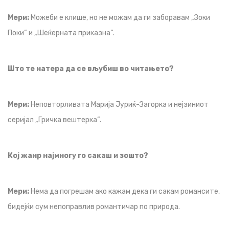
Мери:
Можеби е клише, но не можам да ги заборавам „Зоки
Поки“ и „Шеќерната приказна“.
Што те натера да се вљубиш во читањето?
Мери:
Неповторливата Марија Јуриќ-Загорка и нејзиниот
серијал „Гричка вештерка“.
Кој жанр најмногу го сакаш и зошто?
Мери:
Нема да погрешам ако кажам дека ги сакам романсите,
бидејќи сум непоправлив романтичар по природа.