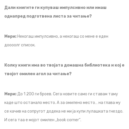
Дали книгите ги купуваш импулсивно или имаш
однапред подготвена листа за читање?
Мери:
Некогаш импулсивно, а некогаш со мене е еден
доооолг список.
Колку книги има во твојата домашна библиотека и кој е
твојот омилен агол за читање?
Мери:
До 1 200 ги броев. Сега новите само ги ставам таму
каде што останало место. А за омилено место… на глава му
се качив на сопругот додека не ми ја купи лулашката гнездо.
И сега таа е мојот омилен „book corner“.