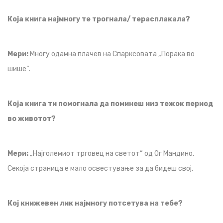
Која книга најмногу те трогнала/ терасплакала?
Мери:
Многу одамна плачев на Спарксовата „Порака во
шише“.
Која книга ти помогнала да поминеш низ тежок период
во животот?
Мери:
„Најголемиот трговец на светот“ од Ог Мандино.
Секоја страница е мало освестување за да бидеш свој.
Кој книжевен лик најмногу потсетува на тебе?