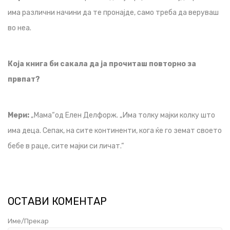
има различни начини да те пронајде, само треба да веруваш
во неа.
Која книга би сакала да ја прочиташ повторно за
првпат?
Мери:
„Мама“од Елен Делфорж. „Има толку мајки колку што
има деца. Сепак, на сите континенти, кога ќе го земат своето
бебе в раце, сите мајки си личат.“
ОСТАВИ КОМЕНТАР
Име/Прекар