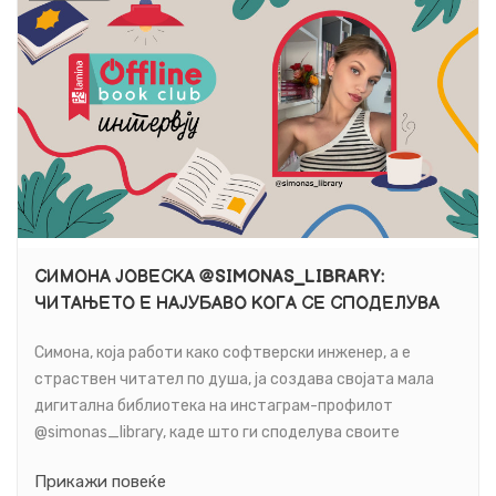
СИМОНА ЈОВЕСКА @SIMONAS_LIBRARY:
ЧИТАЊЕТО Е НАЈУБАВО КОГА СЕ СПОДЕЛУВА
Симона, која работи како софтверски инженер, а е
страствен читател по душа, ја создава својата мала
дигитална библиотека на инстаграм-профилот
@simonas_library, каде што ги споделува своите
читателски впечатоци, препораки и моменти од
Прикажи повеќе
книжевното патување.