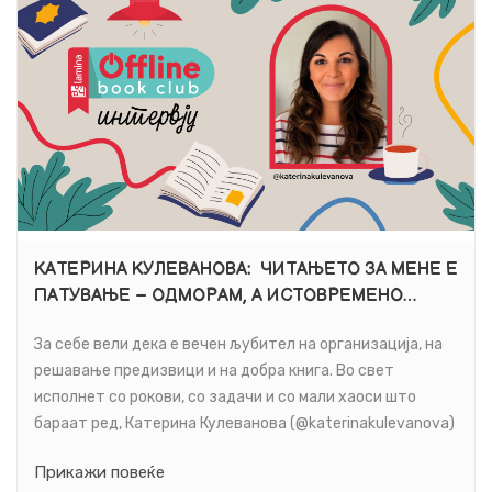
КАТЕРИНА КУЛЕВАНОВА: ЧИТАЊЕТО ЗА МЕНЕ Е
ПАТУВАЊЕ – ОДМОРАМ, А ИСТОВРЕМЕНО
ЖИВЕАМ УШТЕ МНОГУ ДРУГИ ЖИВОТИ
За себе вели дека е вечен љубител на организација, на
решавање предизвици и на добра книга. Во свет
исполнет со рокови, со задачи и со мали хаоси што
бараат ред, Катерина Кулеванова (@katerinakulevanova)
постојано бара начин да ги задржи работите на свое
Прикажи повеќе
место. Но, вистинската магија се случува кога ќе отвори