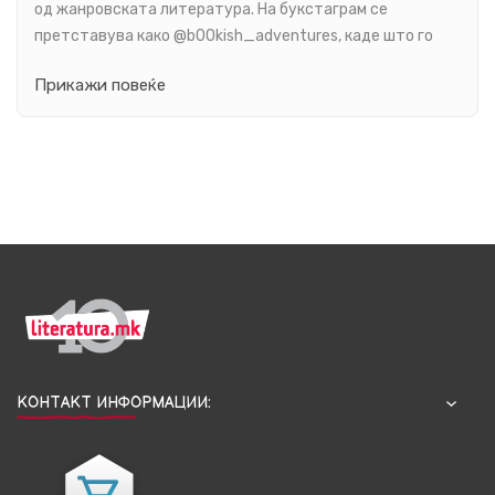
од жанровската литература. На букстаграм се
претставува како @b00kish_adventures, каде што го
документира своето книжевно патување – од првите
Прикажи повеќе
љубовни романи до истражување на нови книжевни
светови.
КОНТАКТ ИНФОРМАЦИИ: