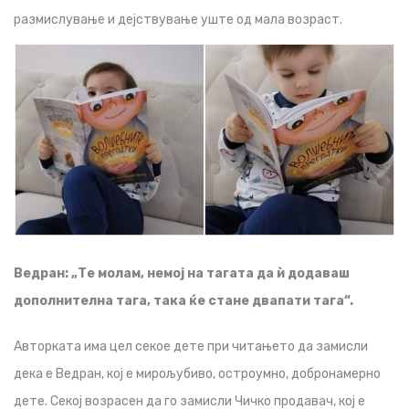
размислување и дејствување уште од мала возраст.
Ведран:
„Те молам, немој на тагата да ѝ додаваш
дополнителна тага, така ќе стане двапати тага“.
Авторката има цел секое дете при читањето да замисли
дека е Ведран, кој е мирољубиво, остроумно, добронамерно
дете. Секој возрасен да го замисли Чичко продавач, кој е