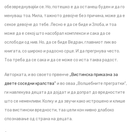
обезвреднувајќи се. Но, потешко e да останеш буден и да го
менуваш тоа. Мила, тажното девојче без причина, може да е
секое девојче до тебе. Лесно е да се биде и Злоба, и тоа
може да е секој што насобрал комплекси и сака да се
ослободи од нив. Но, да се биде Ведран, главниот лик во
книгата, со широко и радосно срце. И да прегрнува често.
Тоа треба да се сака и да се може со иста таква радост.
Авторката, и во своето првенче
„Вистинска приказна за
двете соседни кралства“
и во оваа „Волшебните прегратки“,
ги навлекува децата да дојдат и да допрат до вредностите
што се неменливи. Колку и да звучи како истрошено и клише
тоа вистински вредности, таа цели кон нивно длабоко
спознавање од страна на децата.