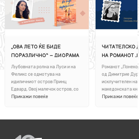
„ОВА ЛЕТО ЌЕ БИДЕ
ЧИТАТЕЛСКО 
ПОРАЗЛИЧНО“ – ДИОРАМА
НА РОМАНОТ 
НА ЉУБОВТА
СЕ ВРАЌААТ“ 
Љубовната ролна на Луси и на
Романот „Понеког
ДУРАЦОВСКИ 
Феликс се одмотува на
од Димитрие Дур
НА „АРС ЛАМИ
идиличниот остров Принц
исклучителен на
Едвард. Овој малечок остров, со
македонската кн
Прикажи повеќе
Прикажи повеќе
огнени кражбрежја што црвенеат
под врелите бакнежи...