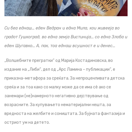
Си беа еднаш... еден Ведран и една Мила, кои живееја во
градот Гушкоград, во една земја Вистинија... со една Злоба и
еден Шугавко... А, пак, тоа еднаш всушност е и денес...
„Волшебните прегратки“ од Марија Костадиновска, во
издание на „Либи“, дел од „Арс Ламина – публикации“, е
приказна-метафора за среќата. За непроценливата детска
среќа и за тоа како со малку може да се има сѐ ако се
занемари (не)намерното негативно дејствување од
возрасните. За купувањето нематеријални нешта, за
вредноста на желбите и соништата. За бујната фантазија и
остриот ум на детето.