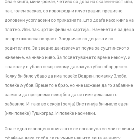
Ова е книга, мини-роман, четиво со доза на сказничност или,
пак, голем расказ, со извонредни илустрации, прецизно
доловени усогласени со приказната, што доаѓа како книга на
платно. Или, пак, цртан филм на хартија... Наменета е за деца
во претшколска возраст. Заедничко за децата и за
родителите. За заедно да извлечат поука за суштинското
живеење, на нивно ниво. За посветувањето време некому, и
тоа колку е убаво секој секому да кажува убав збор денес.
Колку би било убаво да има повеќе Ведран, помалку Злоба,
повеќе љубов. Времето е брзо, но ние можеме да го забавиме
за миг и да прегрнеме некој без да сетиме дека сме го
забавиле. И така во секоја (земја) Вистинија би имало еден
(или повеќе) Гушкоград. И повеќе насмевки.
Ова е една скапоцена книга што се согласува со моите лични
сфаќања дека треба да ги учиме нашите деца на многу