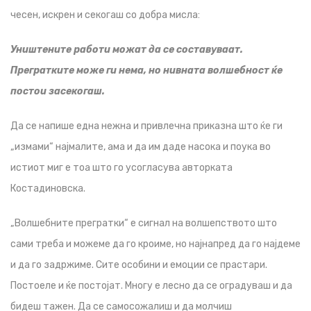
чесен, искрен и секогаш со добра мисла:
Уништените работи можат да се составуваат.
Прегратките може ги нема, но нивната волшебност ќе
постои засекогаш.
Да се напише една нежна и привлечна приказна што ќе ги
„измами“ најмалите, ама и да им даде насока и поука во
истиот миг е тоа што го усогласува авторката
Костадиновска.
„Волшебните прегратки“ е сигнал на волшепството што
сами треба и можеме да го кроиме, но најнапред да го најдеме
и да го задржиме. Сите особини и емоции се прастари.
Постоеле и ќе постојат. Многу е лесно да се оградуваш и да
бидеш тажен. Да се самосожалиш и да молчиш