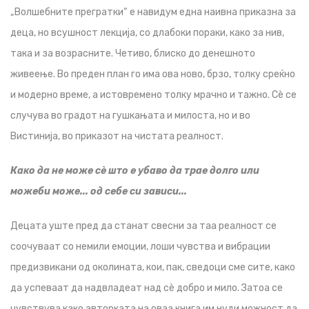
„Волшебните прегратки“ е навидум една наивна приказна за
деца, но всушност лекција, со длабоки пораки, како за нив,
така и за возрасните. Четиво, блиско до денешното
живеење. Во преден план го има ова ново, брзо, толку среќно
и модерно време, а истовремено толку мрачно и тажно. Сѐ се
случува во градот на гушкањата и милоста, но и во
Вистинија, во приказот на чистата реалност.
Како да не може сѐ што е убаво да трае долго или
можеби може... од себе си зависи...
Децата уште пред да станат свесни за таа реалност се
соочуваат со немили емоции, лоши чувства и вибрации
предизвикани од околината, кои, пак, сведоци сме сите, како
да успеваат да надвладеат над сѐ добро и мило. Затоа се
чувствува како авторката на оваа книга им нуди можност да