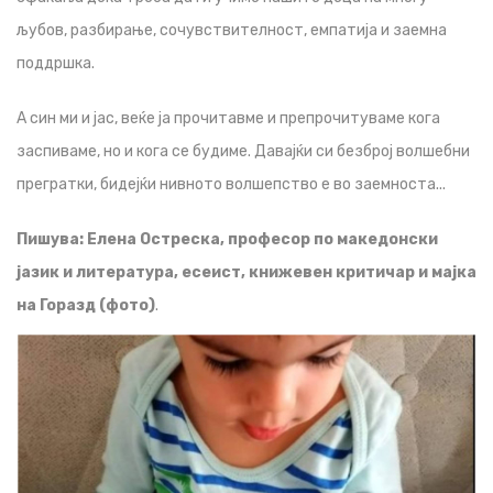
љубов, разбирање, сочувствителност, емпатија и заемна
поддршка.
А син ми и јас, веќе ја прочитавме и препрочитуваме кога
заспиваме, но и кога се будиме. Давајќи си безброј волшебни
прегратки, бидејќи нивното волшепство е во заемноста...
Пишува: Елена Остреска, професор по македонски
јазик и литература, есеист, книжевен критичар и мајка
на Горазд (фото)
.