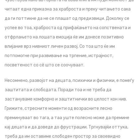
читаат една приказна за храброста и преку читањето сака
да ги поттикне да не се плашат од предизвици. Доколку се
успее во тоа, храброста од прифаќањето на сопствената и
отфрлањето на лошата емоција ќе им донесе позитивно
влијание врз нивниот личен развој. Со тоа што
ќе им
потпомогне при развивање на трпение, истрајност,
посветеност со сѐ што се соочуваат.
Несомнено, развојот на децата, психички и физички, е помеѓу
заштитата и слободата. Поради тоа и не треба да
застануваме комфорно и заштитнички во целост кон нив.
Грижите, стресните моменти од возрасните лесно
преминуваат во тага, а таа уште полесно може да премине
кај децата и да доведе до фрустрации. Тргнувајќи оттука,
треба да им оставиме слободен простор за своевидно