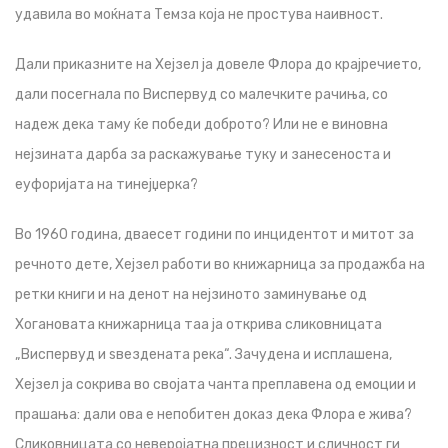
удавила во моќната Темза која не простува наивност.
Дали приказните на Хејзел ја довеле Флора до крајречието,
дали посегнала по Виспервуд со малечките рачиња, со
надеж дека таму ќе победи доброто? Или не е виновна
нејзината дарба за раскажување туку и занесеноста и
еуфоријата на тинејџерка?
Во 1960 година, дваесет години по инцидентот и митот за
речното дете, Хејзел работи во книжарница за продажба на
ретки книги и на денот на нејзиното заминување од
Хогановата книжарница таа ја открива сликовницата
„Виспервуд и ѕвездената река“. Зачудена и исплашена,
Хејзел ја сокрива во својата чанта преплавена од емоции и
прашања: дали ова е непобитен доказ дека Флора е жива?
Сликовницата со неверојатна прецизност и сличност ги