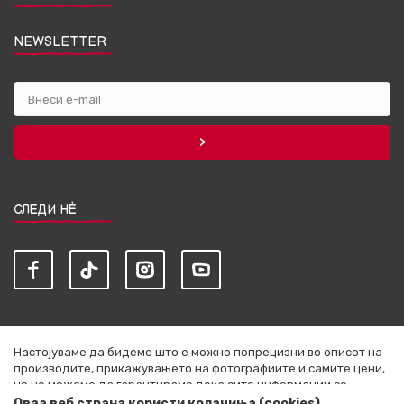
NEWSLETTER
СЛЕДИ НЀ
Настојуваме да бидеме што е можно попрецизни во описот на
производите, прикажувањето на фотографиите и самите цени,
но не можеме да гарантираме дека сите информации се
комплетни и без грешки. Сите артикли прикажани на сајтот се
Оваа веб страна користи колачиња (cookies)