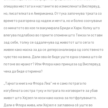
опишува местата и настаните во измислената Виспервуд,
но, писателката е Американка. Оттука започнува трката со
времето разгорена од надеж и мечта, но и болно соочување
со минатото во кое ги вакумирала Бриди и Хари. Колку што
влегува подлабоко во горките спомени што Темза ги остави
зад себе, толку се оддалечува од животот што сега го
живее како маска за да се деперсонализира од сопственото
чувство на вина. Дали ова ќе биде уште една сламка што ќе
потоне во мракот? Или Флора како принцеза од Виспервуд
чека да биде откриена?
„Тајната книга на Флора Лиа“ не е само потрага по
изгубената сестра туку и потрага по изговорите за убав
живот што Хејзел ги носи како казна за потфрлувањето.
Дали е Флора жива, или Хејзел е заглавена сè уште во