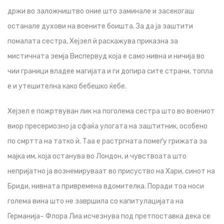
држи во заложништво оние што заминале и засекогаш
останале духови на воените боишта. За да ја заштити
помалата сестра, Хејзел ѝ раскажува приказна за
мистичната земја Виспервуд која е само нивна и ничија во
чии граници владее магијата и ги допира сите страни, топла
е и утешителна како бебешко ќебе.
Хејзел е пожртвуван лик на поголема сестра што во воениот
виор пресериозно ја сфаќа улогата на заштитник, особено
по смртта на татко ѝ. Таа е растргната помеѓу грижата за
мајка им, која останува во Лондон, и чувствоата што
непријатно ја вознемируваат во присуство на Хари, синот на
Бриди, нивната привремена вдомителка. Поради тоа носи
голема вина што не завршила со капитулацијата на
Германија– Флора Лиа исчезнува под претпоставка дека се