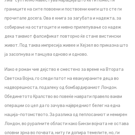
Лиа“ суптилно навестува нарација што ќе ги помести
границите на сите повоени и поствоени книги што сте ги
прочитале досега. Ова е книга за загубата и надежта, за
собирање на остатоците и нивно прилепување со надеж
дека таквиот фалсификат повторно ќе стане вистински
живот. Под таква импресија живее и Хејзел во приказна што
ја засопнува и танцува одново и одново.
Иако е роман чие дејство е сместено за време на Втората
Светска Војна, го следи патот на евакуираните деца во
надворешноста, подалеку од бомбардираниот Лондон.
Обединетото Кралство во повеќе наврати правело вакви
операции со цел да го зачува највредниот белег на една
нација–потомството. За разлика од пеплосаниот и немирен
Лондон, во руралните области како Бинзи војната не остава
оловни зрна во почвата, ниту ги допира темелите, но, ги