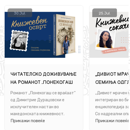
30.
Jul.
25.
Jul.
ЧИТАТЕЛСКО ДОЖИВУВАЊЕ
„ДИВИОТ МРАЧ
НА РОМАНОТ „ПОНЕКОГАШ
СЕМИЊА ОДГЛ
СЕ ВРАЌААТ“ ОД ДИМИТРИЕ
ЕМОЦИОНАЛНА
Романот „Понекогаш се враќаат“
„Дивиот мрачен б
ДУРАЦОВСКИ ВО ИЗДАНИЕ
од Димитрие Дурацовски е
интегриран во б
НА „АРС ЛАМИНА“
исклучителен настан во
енциклопедија за
македонската книжевност.
Со надреални опи
Прикажи повеќе
Прикажи повеќе
најчесто се нара
...