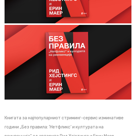
Книгата за најпопуларниот стриминг-сервис изминативе
години „Без правила: ’Нетфликс‘ и културата на