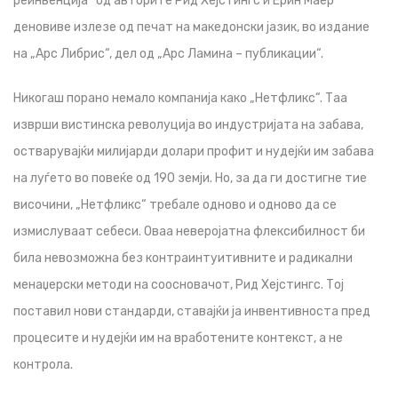
реинвенција“ од авторите Рид Хејстингс и Ерин Маер
деновиве излезе од печат на македонски јазик, во издание
на „Арс Либрис“, дел од „Арс Ламина – публикации“.
Никогаш порано немало компанија како „Нетфликс“. Таа
изврши вистинска револуција во индустријата на забава,
остварувајќи милијарди долари профит и нудејќи им забава
на луѓето во повеќе од 190 земји. Но, за да ги достигне тие
височини, „Нетфликс“ требале одново и одново да се
измислуваат себеси. Оваа неверојатна флексибилност би
била невозможна без контраинтуитивните и радикални
менаџерски методи на соосновачот, Рид Хејстингс. Тој
поставил нови стандарди, ставајќи ја инвентивноста пред
процесите и нудејќи им на вработените контекст, а не
контрола.