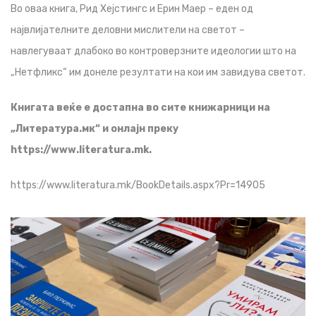
Во оваа книга, Рид Хејстингс и Ерин Маер – еден од
највлијателните деловни мислители на светот –
навлегуваат длабоко во контроверзните идеологии што на
„Нетфликс“ им донеле резултати на кои им завидува светот.
Книгата веќе е достапна во сите книжарници на
„Литература.мк“ и онлајн преку
https://www.literatura.mk.
https://www.literatura.mk/BookDetails.aspx?Pr=14905