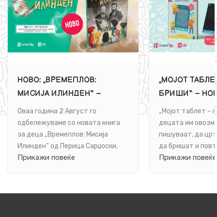
НОВО: „ВРЕМЕПЛОВ:
„МОЈОТ ТАБЛЕ
МИСИЈА ИЛИНДЕН“ –
БРИШИ“ – НО
АВАНТУРИСТИЧКО
ИНТЕРАКТИВН
Оваа година 2 Август го
„Мојот таблет – 
ПАТУВАЊЕ НА МЛАДИТЕ
ЗА УЧЕЊЕ НИЗ 
одбележуваме со новата книга
децата им овозм
ЧИТАТЕЛИ НИЗ
ЦРТАЊЕ И ЗА
за деца „Времеплов: Мисија
пишуваат, да црта
Илинден“ од Перица Сарџоски,
да бришат и повт
ИСТОРИЈАТА
ЗАБАВА
Прикажи повеќе
Прикажи повеќе
која неодамна излезе од печат во
создаваат – онолк
изд...