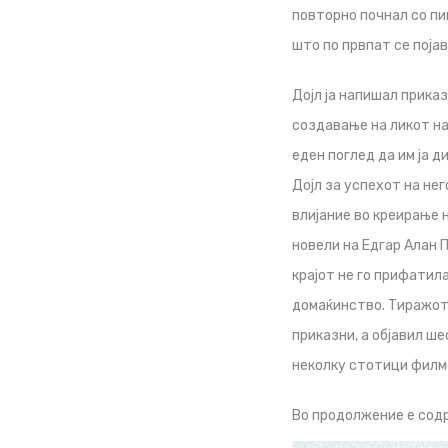
повторно почнал со пи
што по првпат се поја
Дојл ја напишал приказ
создавање на ликот на
еден поглед да им ја 
Дојл за успехот на нег
влијание во креирање 
новели на Едгар Алан П
крајот не го прифатила
домаќинство. Тиражот 
приказни, а објавил ш
неколку стотици филм
Во продолжение е содр