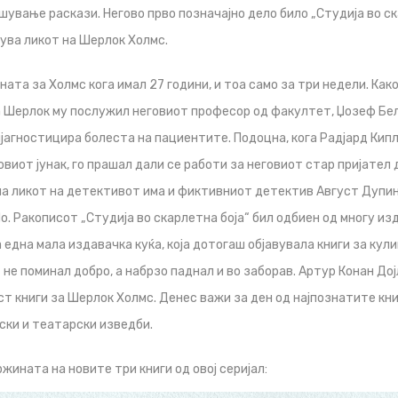
шување раскази. Негово прво позначајно дело било „Студија во ск
вува ликот на Шерлок Холмс.
ната за Холмс кога имал 27 години, и тоа само за три недели. Как
 Шерлок му послужил неговиот професор од факултет, Џозеф Бел,
дијагностицира болеста на пациентите. Подоцна, кога Радјард Кип
овиот јунак, го прашал дали се работи за неговиот стар пријател
на ликот на детективот има и фиктивниот детектив Август Дупин, 
о. Ракописот „Студија во скарлетна боја“ бил одбиен од многу из
 една мала издавачка куќа, која дотогаш објавувала книги за кул
не поминал добро, а набрзо паднал и во заборав. Артур Конан До
ест книги за Шерлок Холмс. Денес важи за ден од најпознатите кн
ски и театарски изведби.
жината на новите три книги од овој серијал: