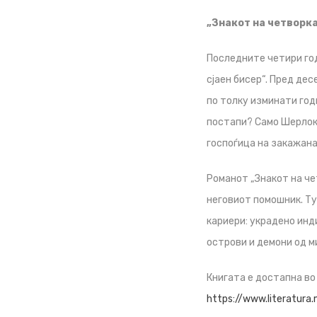
„Знакот на четворк
Последните четири год
сјаен бисер“. Пред дес
по толку изминати год
постапи? Само Шерлок 
госпоѓица на закажана
Романот „Знакот на че
неговиот помошник. Ту
кариери: украдено инд
острови и демони од м
Книгата е достапна во
https://www.literatura