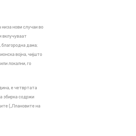
 низа нови случаи во
и вклучуваат
, благородна дама;
ионска војна, чијшто
или локални, го
одина, е четвртата
аа збирка содржи
ките („Плановите на