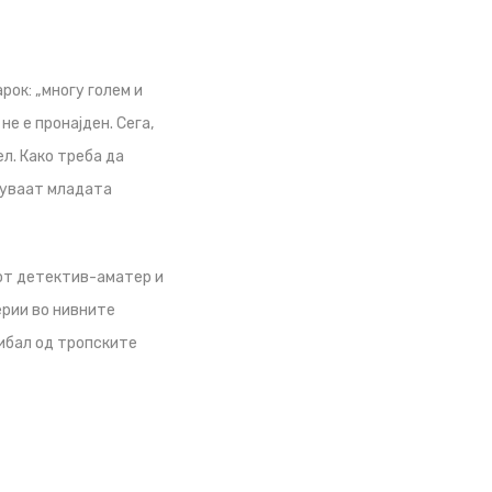
ок: „многу голем и
не е пронајден. Сега,
л. Како треба да
ржуваат младата
иот детектив-аматер и
ерии во нивните
нибал од тропските