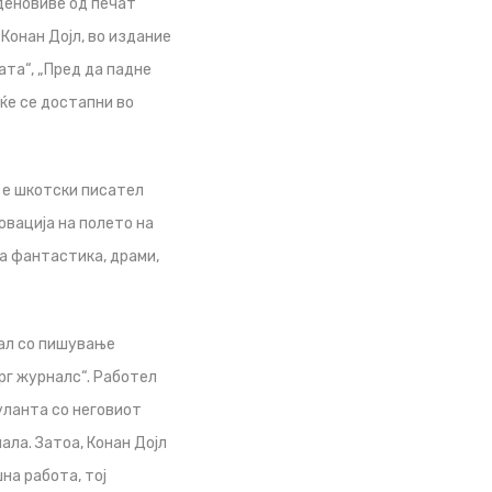
 деновиве од печат
Конан Дојл, во издание
ата“, „Пред да падне
ќе се достапни во
) е шкотски писател
овација на полето на
а фантастика, драми,
нал со пишување
рг журналс“. Работел
уланта со неговиот
ала. Затоа, Конан Дојл
на работа, тој