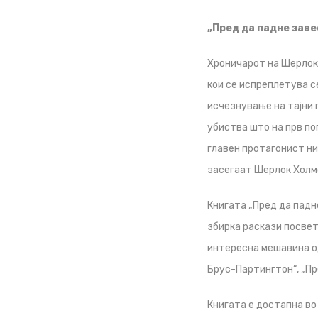
„Пред да падне зав
Хроничарот на Шерлок,
кои се испреплетува с
исчезнување на тајни 
убиства што на прв по
главен протагонист ни 
засегаат Шерлок Холм
Книгата „Пред да падн
збирка раскази посвет
интересна мешавина од
Брус-Партингтон“, „Пр
Книгата е достапна во