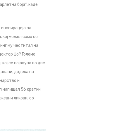
арлетна боја“, каде
о инспирација за
 кој можел само со
линг му честитал на
 доктор Џо? Големо
кој се појавува во две
давачи, додека на
инарство и
јл напишал 56 кратки
ижевни ликови, со