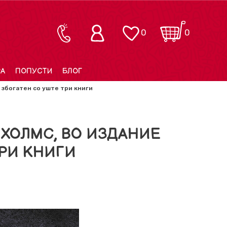
0
0
РА
ПОПУСТИ
БЛОГ
 збогатен со уште три книги
ХОЛМС, ВО ИЗДАНИЕ
ТРИ КНИГИ