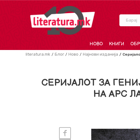
Барај
НОВО
КНИГИ
ОБР
literatura.mk
Блог
Ново
Најнови изданија
Серијало
СЕРИЈАЛОТ ЗА ГЕН
НА АРС Л