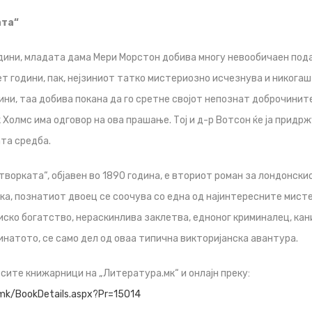
ата“
ини, младата дама Мери Морстон добива многу невообичаен подар
ет години, пак, нејзиниот татко мистериозно исчезнува и никогаш 
ини, таа добива покана да го сретне својот непознат доброчините
Холмс има одговор на ова прашање. Тој и д-р Вотсон ќе ја прид
та средба.
творката“, објавен во 1890 година, е вториот роман за лондонск
ка, познатиот двоец се соочува со една од најинтересните мист
иско богатство, нераскинлива заклетва, едноног криминалец, ка
инатото, се само дел од оваа типична викторијанска авантура.
 сите книжарници на „Литература.мк“ и онлајн преку:
.mk/BookDetails.aspx?Pr=15014