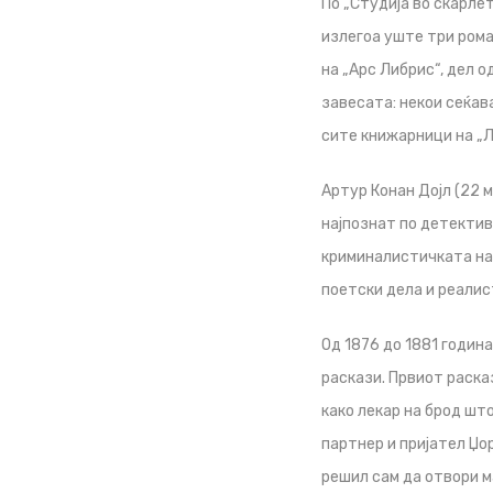
По „Студија во скарле
излегоа уште три рома
на „Арс Либрис“, дел о
завесата: некои сеќав
сите книжарници на „Ли
Артур Конан Дојл (22 м
најпознат по детектив
криминалистичката нау
поетски дела и реалис
Од 1876 до 1881 годин
раскази. Првиот раска
како лекар на брод шт
партнер и пријател Џо
решил сам да отвори м