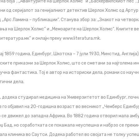
тна боја“, „Авантурите на Шерлок Холмс“ и „Баскервилскиот пес“,
ни од серијалот за генијалниот детектив Шерлок Холмс од Артур 
д „Арс Ламина – публикации“. Станува збор за: „Знакот на четворк
ања на Шерлок Холмс“ и „Мемоарите на Шерлок Холмс“. Книгите ве
тература.мк“ и онлајн преку www.literatura.mk.
ај 1859 година, Единбург, Шкотска – 7 јули 1930, Минстид, Англија
ските приказни за Шерлок Холмс, што се сметани за најголема ин
чна фантастика. Тој е автор на историски дела, романи со научн
тични дела.
а, додека студирал медицина на Универзитетот во Единбург, поч
з го објавил на 20-годишна возраст во весникот „Чемберс Единбу
о се движел до западна Африка. Во 1882 година отворил мала амб
рџ Бад, но соработката се покажала неуспешна и набрзо се прекин
ала клиника во Саутси. Додека работел во својата не толку успеш