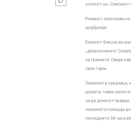
успехот на „Списокот с
Романот започнува на 
крајбрежје.
Базенот блеска, во шу
„дворска мазга“ (греј
од гранките. Свири ха
свои тајни.
Локалната заедница, 
шумата, тивко шепоти 
за да донесат правда.
локалната полиција до
последните 36 часа во 