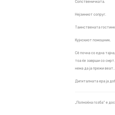
Сопственичката.
Нејзиниот сопруг.
Таинствената гостинк
Кујнскиот помошник.
Сè почна со една тајна
тоа ќе заврши со смрт…
нема да ја прежи веат
Дигиталната ера ја до
„Полноќна гозба“ е до