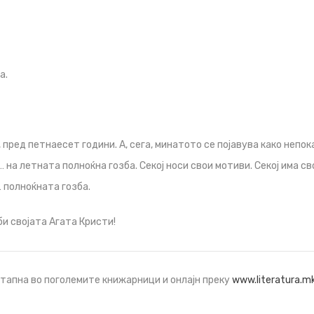
а.
, пред петнаесет години. А, сега, минатото се појавува како непок
 на летната полноќна гозба. Секој носи свои мотиви. Секој има сво
… полноќната гозба.
би својата Агата Кристи!
стапна во поголемите книжарници и онлајн преку
www.literatura.m