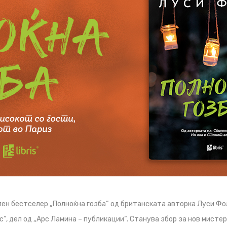
ен бестселер „Полноќна гозба“ од британската авторка Луси Фол
с“, дел од „Арс Ламина – публикации“. Станува збор за нов мисте