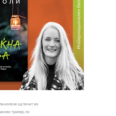
и излезе од печат во
риозен трилер, по