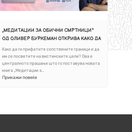
„МЕДИТАЦИИ ЗА ОБИЧНИ СМРТНИЦИ“
„ДИВ
ОД ОЛИВЕР БУРКЕМАН ОТКРИВА КАКО ДА
ТАЈН
ИМ СЕ ПОСВЕТИТЕ НА ВИСТИНСКИТЕ
Како да ги прифатите сопствените граници и да
Роман
ЦЕЛИ
им се посветите на вистинските цели? Ова е
Мекон
централното прашање што го поставува новата
љубов
книга „Медитации з...
од св
Прикажи повеќе
Прик