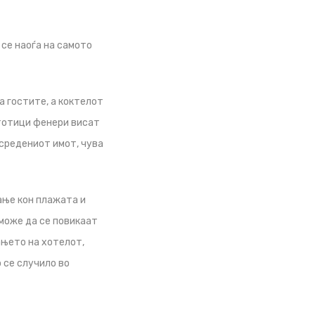
 се наоѓа на самото
а гостите, а коктелот
Стотици фенери висат
 средениот имот, чува
ање кон плажата и
може да се повикаат
ањето на хотелот,
 се случило во