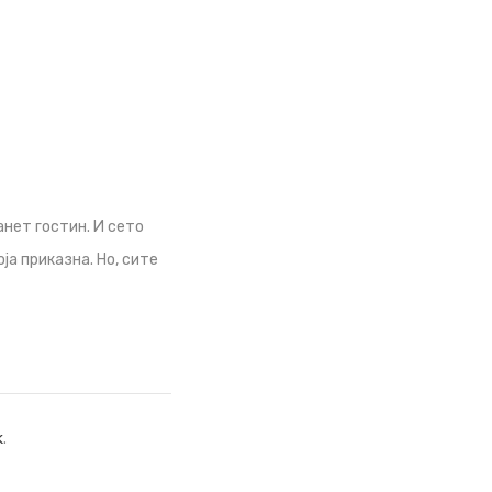
анет гостин. И сето
ја приказна. Но, сите
k
.