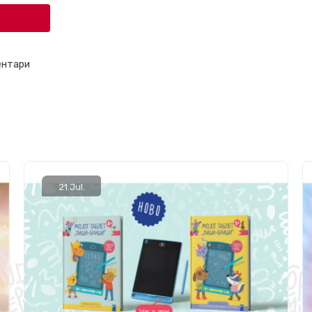
ентари
21.
Jul.