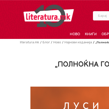
Барај
НОВО
КНИГИ
ОБР
literatura.mk
Блог
Ново
Најнови изданија
„Полноќн
„ПОЛНОЌНА ГО