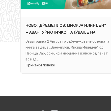
НОВО: „ВРЕМЕПЛОВ: МИСИЈА ИЛИНДЕН“
– АВАНТУРИСТИЧКО ПАТУВАЊЕ НА
МЛАДИТЕ ЧИТАТЕЛИ НИЗ ИСТОРИЈАТА
Оваа година 2 Август го одбележуваме со новата
книга за деца „Времеплов: Мисија Илинден“ од
Перица Сарџоски, која неодамна излезе од печат
во изд...
Прикажи повеќе