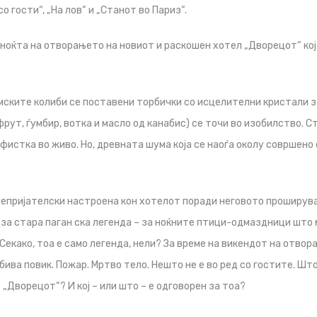
о гости“, „На лов“ и „Станот во Париз“.
ноќта на отворањето на новиот и раскошен хотел „Дворецот“ кој
мските колиби се поставени торбички со исцелителни кристали з
пфрут, ѓумбир, вотка и масло од канабис) се точи во изобилство. 
рфистка во живо. Но, древната шума која се наоѓа околу совршено
непријателски настроена кон хотелот поради неговото проширув
за стара паган ска легенда – за ноќните птици-одмаздници што 
 Секако, тоа е само легенда, нели? За време на викендот на отвор
бива повик. Пожар. Мртво тело. Нешто не е во ред со гостите. Што
„Дворецот“? И кој – или што – е одговорен за тоа?