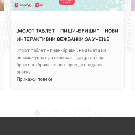
„МОЈОТ ТАБЛЕТ – ПИШИ-БРИШИ“ – НОВИ
ИНТЕРАКТИВНИ ВЕЖБАНКИ ЗА УЧЕЊЕ
НИЗ ИГРА, ЗА ЦРТАЊЕ И ЗА БЕСКОНЕЧНА
„Мојот таблет – пиши-бриши“, на децата им
ЗАБАВА
овозможуваат да пишуваат, да цртаат, да
бројат, да бришат и повторно да создаваат –
онолку ...
Прикажи повеќе