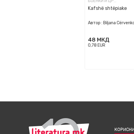
БОЕНКИ И ЦРТАНКИ
Kafshë shtëpiake
Автор :
Biljana Cërvenk
48
МКД
0,78
EUR
КОРИСНИ