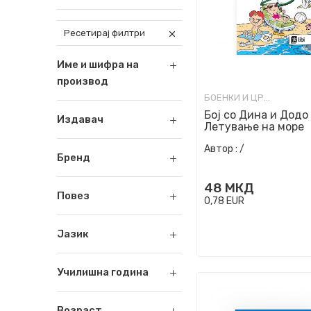
Ресетирај филтри
Име и шифра на
производ
БОЕНКИ И ЦРТАНКИ
Бој со Дина и Додо 
Издавач
Летување на море
Автор :
/
Бренд
48
МКД
Повез
0,78
EUR
Јазик
Училишна година
Возраст