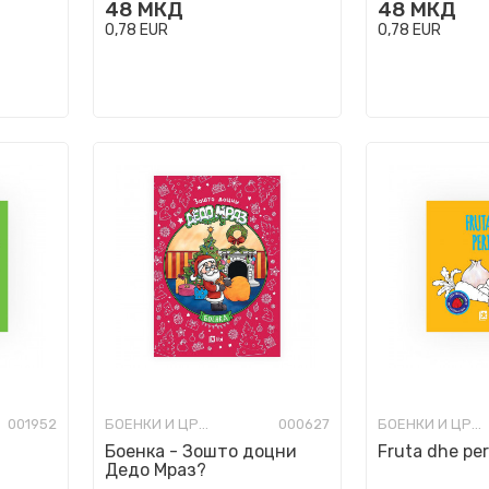
48
МКД
48
МКД
0,78
EUR
0,78
EUR
001952
БОЕНКИ И ЦРТАНКИ
000627
БОЕНКИ И ЦРТАНКИ
Боенка - Зошто доцни
Fruta dhe pe
Дедо Мраз?