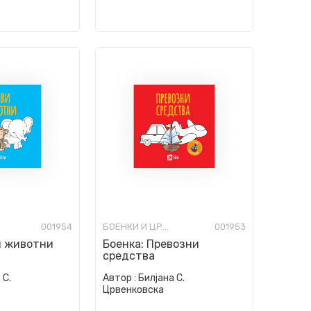
001954
БОЕНКИ И ЦРТАНКИ
001953
и животни
Боенка: Превозни
средства
 С.
Автор :
Билјана С.
Црвенковска