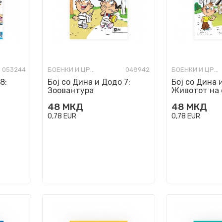
053244
БОЕНКИ И ЦРТАНКИ
048942
БОЕНКИ И ЦРТАНКИ
8:
Бој со Дина и Додо 7:
Бој со Дина 
Зоовантура
Животот на
48
МКД
48
МКД
0,78
EUR
0,78
EUR