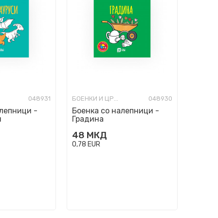
048931
БОЕНКИ И ЦРТАНКИ
048930
алепници -
Боенка со налепници -
и
Градина
48
МКД
0,78
EUR