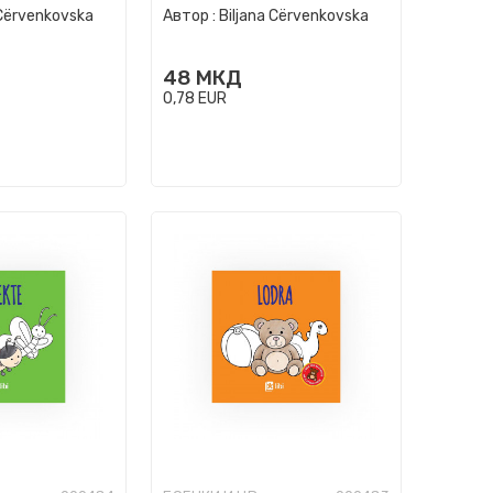
 Cërvenkovska
Автор :
Biljana Cërvenkovska
48
МКД
0,78
EUR