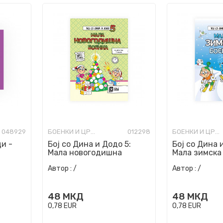
048929
БОЕНКИ И ЦРТАНКИ
012298
БОЕНКИ И ЦРТАНКИ
и -
Бој со Дина и Додо 5:
Бој со Дина 
Мала новогодишна
Мала зимска
боенка
Автор :
/
Автор :
/
48
МКД
48
МКД
0,78
EUR
0,78
EUR