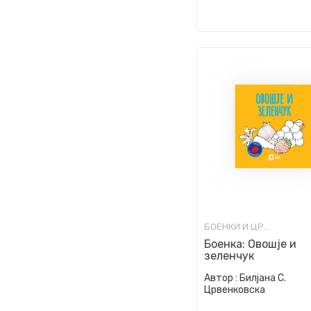
БОЕНКИ И ЦРТАНКИ
Боенка: Овошје и
зеленчук
Автор :
Билјана С.
Црвенковска