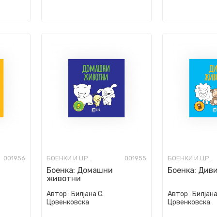
001956
БОЕНКИ И ЦРТАНКИ
001955
БОЕНКИ И ЦРТАНКИ
Боенка: Домашни
Боенка: Див
животни
Автор :
Билјана С.
Автор :
Билјана
Црвенковска
Црвенковска