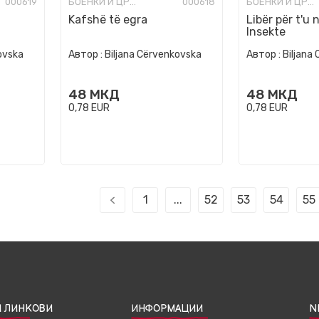
000619
БОЕНКИ И ЦРТАНКИ
000618
БОЕНКИ И ЦРТАНКИ
Kafshë të egra
Libër për t'u 
Insekte
ovska
Автор :
Biljana Cërvenkovska
Автор :
Biljana
48
МКД
48
МКД
0,78
EUR
0,78
EUR
1
...
52
53
54
55
 ЛИНКОВИ
ИНФОРМАЦИИ
N