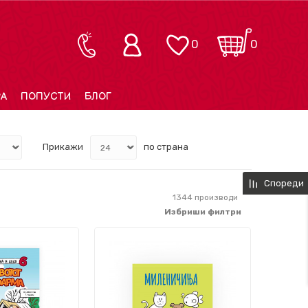
0
0
РА
ПОПУСТИ
БЛОГ
Прикажи
по страна
Спореди
1344
производи
Избриши филтри