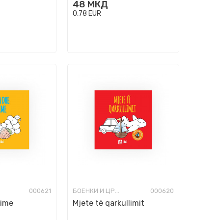
48
МКД
0,78
EUR
000621
БОЕНКИ И ЦРТАНКИ
000620
rime
Mjete të qarkullimit