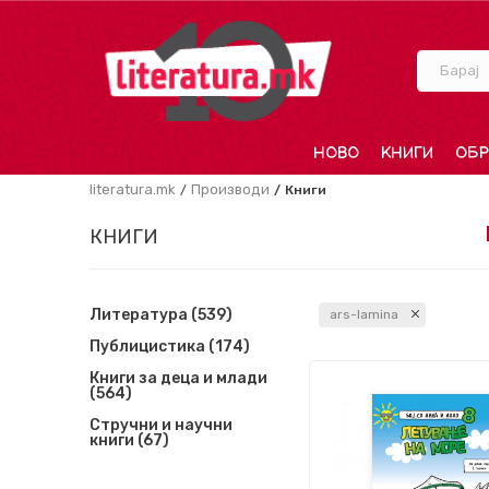
Барај
НОВО
КНИГИ
ОБР
literatura.mk
Производи
Книги
КНИГИ
Литература
(539)
ars-lamina
Публицистика
(174)
Книги за деца и млади
(564)
Стручни и научни
книги
(67)