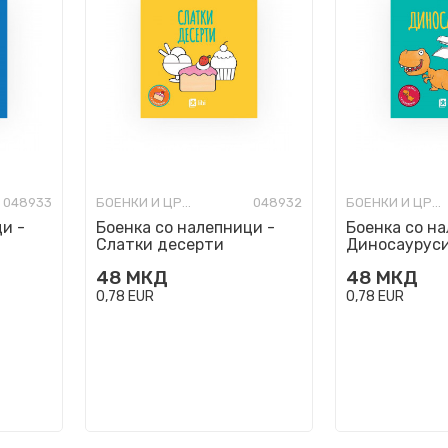
048933
БОЕНКИ И ЦРТАНКИ
048932
БОЕНКИ И ЦРТАНКИ
и -
Боенка со налепници -
Боенка со н
Слатки десерти
Диносаурус
48
МКД
48
МКД
0,78
EUR
0,78
EUR