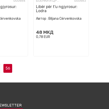
000484
БОЕНКИ И ЦРТАНКИ
000483
ngjyrosur:
Libër për t'u ngjyrosur:
Lodra
 Cërvenkovska
Автор :
Biljana Cërvenkovska
48
МКД
0,78
EUR
56
EWSLETTER