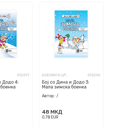
012297
БОЕНКИ И ЦРТАНКИ
012296
и Додо 4:
Бој со Дина и Додо 3:
 боенка
Мала зимска боенка
Автор :
/
48
МКД
0,78
EUR