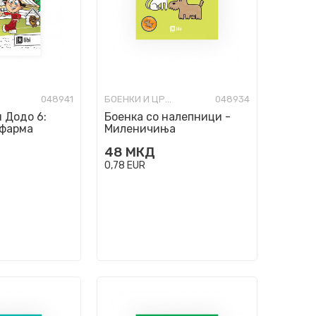
048941
БОЕНКИ И ЦРТАНКИ
048934
и Додо 6:
Боенка со налепници -
 фарма
Миленичиња
48
МКД
0,78
EUR