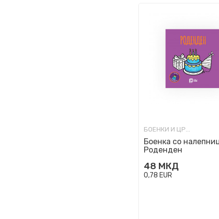
БОЕНКИ И ЦРТАНКИ
Боенка со налепниц
Роденден
48
МКД
0,78
EUR