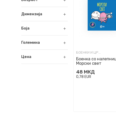
Димензија
Боја
Големина
БОЕНКИ И ЦРТАНКИ
Цена
Боенка со налепниц
Морски свет
48
МКД
0,78
EUR