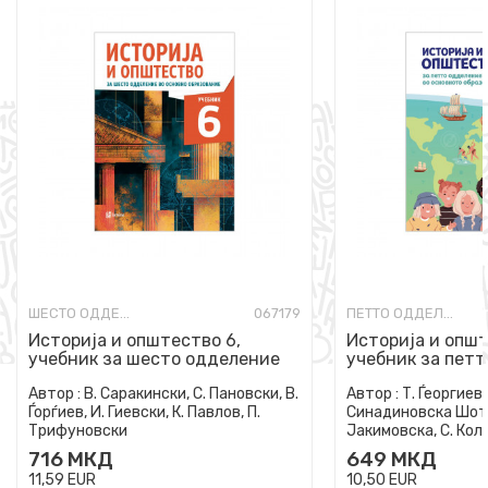
ШЕСТО ОДДЕЛЕНИЕ
067179
ПЕТТО ОДДЕЛЕНИЕ
Историја и општество 6,
Историја и општ
учебник за шесто одделение
учебник за петт
во основно образование
основно образо
Автор :
В. Саракински, С. Пановски, В.
Автор :
Т. Ѓеоргиевс
Ѓорѓиев, И. Гиевски, К. Павлов, П.
Синадиновска Шота
Трифуновски
Јакимовска, С. Коле
Јакимовска
716
МКД
649
МКД
11,59
EUR
10,50
EUR