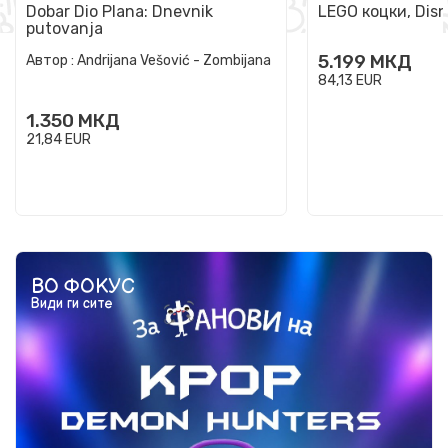
Dobar Dio Plana: Dnevnik
LEGO коцки, Disn
putovanja
5.199
МКД
Автор :
Andrijana Vešović - Zombijana
84,13
EUR
1.350
МКД
21,84
EUR
ВО ФОКУС
Види ги сите