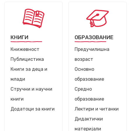
КНИГИ
ОБРАЗОВАНИЕ
Книжевност
Предучилишна
Публицистика
возраст
Книги за деца и
Основно
млади
образование
Стручни и научни
Средно
книги
образование
Додатоци за книги
Лектири и читанки
Дидактички
материјали