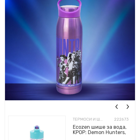
ТЕРМОСИ И ШИШИЊА
222673
Ecozen шише за вода,
KPOP: Demon Hunters,
430ml