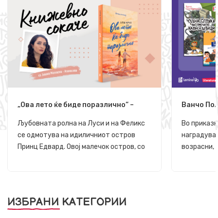
„Ова лето ќе биде поразлично“ –
Ванчо Пол
Диорама на љубовта
заслужува
насмеат, 
Љубовната ролна на Луси и на Феликс
Во приказн
размислув
се одмотува на идиличниот остров
наградуван
Принц Едвард. Овој малечок остров, со
возрасни, 
огнени кражбрежја што црвенеат под
не е само 
врелите бакнежи на сонцето и со
најмладите
брегови што се пенат на песочните
светот око
плажи, е волшебна симфонија на
прашања и 
ИЗБРАНИ КАТЕГОРИИ
природат...