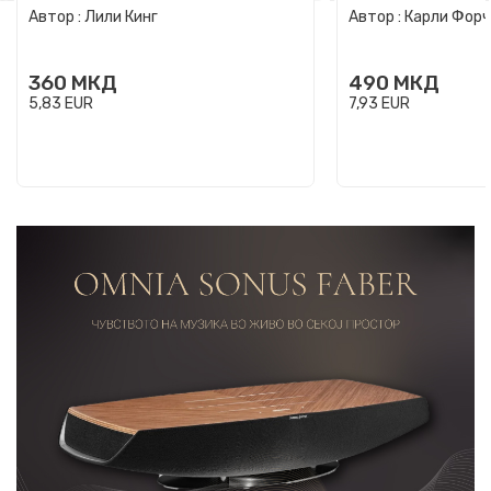
Автор :
Лили Кинг
Автор :
Карли Фор
360
МКД
490
МКД
5,83
EUR
7,93
EUR