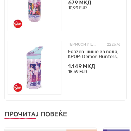
679
МКД
10,99
EUR
ТЕРМОСИ И ШИШИЊА
222676
Ecozen шише за вода,
KPOP: Demon Hunters,
620ml
1.149
МКД
18,59
EUR
ПРОЧИТАЈ ПОВЕЌЕ