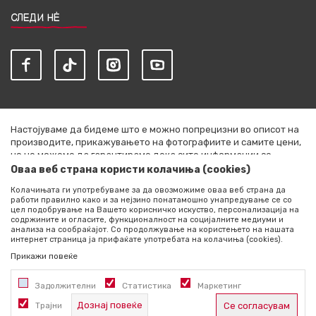
СЛЕДИ НЀ
Настојуваме да бидеме што е можно попрецизни во описот на
производите, прикажувањето на фотографиите и самите цени,
но не можеме да гарантираме дека сите информации се
комплетни и без грешки. Сите артикли прикажани на сајтот се
Оваа веб страна користи колачиња (cookies)
дел од нашата понуда и не се подразбира дека се достапни во
Колачињата ги употребуваме за да овозможиме оваа веб страна да
секој момент. Расположливоста на производите можете да ја
работи правилно како и за нејзино понатамошно унапредување се со
проверите со повик на +389 76 444 490
цел подобрување на Вашето корисничко искуство, персонализација на
содржините и огласите, функционалност на социјалните медиуми и
©2026
literatura.mk
, Изработено од
NB SOFT
. Сите права
анализа на сообраќајот. Со продолжување на користењето на нашата
интернет страница ја прифаќате употребата на колачиња (cookies).
задржани.
Прикажи повеќе
Задолжителни
Статистика
Маркетинг
Дознај повеќе
Трајни
Се согласувам