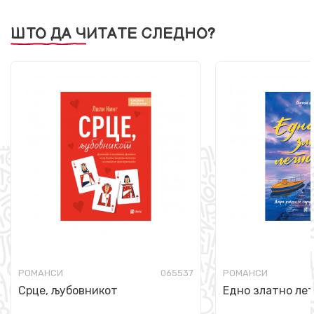
ШТО ДА ЧИТАТЕ СЛЕДНО?
РОМАНСИ
065537
РОМАНСИ
Срце, љубовникот
Едно златно ле