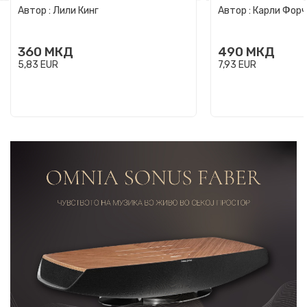
Автор :
Лили Кинг
Автор :
Карли Фор
360
МКД
490
МКД
5,83
EUR
7,93
EUR