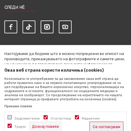
СЛЕДИ НЀ
Настојуваме да бидеме што е можно попрецизни во описот на
производите, прикажувањето на фотографиите и самите цени,
но не можеме да гарантираме дека сите информации се
комплетни и без грешки. Сите артикли прикажани на сајтот се
Оваа веб страна користи колачиња (cookies)
дел од нашата понуда и не се подразбира дека се достапни во
Колачињата ги употребуваме за да овозможиме оваа веб страна да
секој момент. Расположливоста на производите можете да ја
работи правилно како и за нејзино понатамошно унапредување се со
проверите со повик на +389 76 444 490
цел подобрување на Вашето корисничко искуство, персонализација на
содржините и огласите, функционалност на социјалните медиуми и
©2026
literatura.mk
, Изработено од
NB SOFT
. Сите права
анализа на сообраќајот. Со продолжување на користењето на нашата
интернет страница ја прифаќате употребата на колачиња (cookies).
задржани.
Прикажи повеќе
Задолжителни
Статистика
Маркетинг
Дознај повеќе
Трајни
Се согласувам