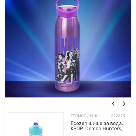
ТЕРМОСИ И ШИШИЊА
222673
Ecozen шише за вода,
KPOP: Demon Hunters,
430ml