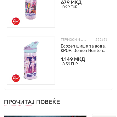
679
МКД
10,99
EUR
ТЕРМОСИ И ШИШИЊА
222676
Ecozen шише за вода,
KPOP: Demon Hunters,
620ml
1.149
МКД
18,59
EUR
ПРОЧИТАЈ ПОВЕЌЕ