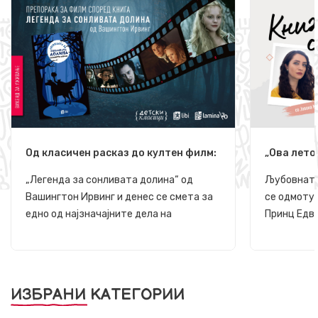
Од класичен расказ до култен филм:
„Ова лето
„Легенда за сонливата долина“
Диорама 
„Легенда за сонливата долина“ од
Љубовната 
Вашингтон Ирвинг и денес се смета за
се одмоту
едно од најзначајните дела на
Принц Едва
американската готска литература, а
огнени кр
нејзината магична и морничава
врелите ба
атмосфера инспирира многу филмски
брегови шт
адаптации, меѓу кои најпозната е фил...
плажи, е в
ИЗБРАНИ КАТЕГОРИИ
природат...