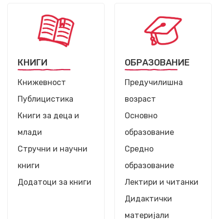
КНИГИ
ОБРАЗОВАНИЕ
Книжевност
Предучилишна
Публицистика
возраст
Книги за деца и
Основно
млади
образование
Стручни и научни
Средно
книги
образование
Додатоци за книги
Лектири и читанки
Дидактички
материјали