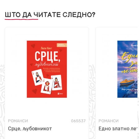
ШТО ДА ЧИТАТЕ СЛЕДНО?
РОМАНСИ
065537
РОМАНСИ
Срце, љубовникот
Едно златно ле