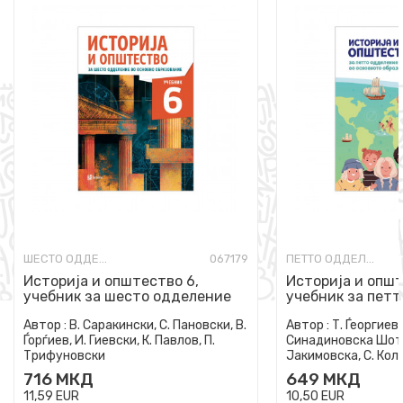
ШЕСТО ОДДЕЛЕНИЕ
067179
ПЕТТО ОДДЕЛЕНИЕ
Историја и општество 6,
Историја и општ
учебник за шесто одделение
учебник за петт
во основно образование
основно образо
Автор :
В. Саракински, С. Пановски, В.
Автор :
Т. Ѓеоргиевс
Ѓорѓиев, И. Гиевски, К. Павлов, П.
Синадиновска Шота
Трифуновски
Јакимовска, С. Коле
Јакимовска
716
МКД
649
МКД
11,59
EUR
10,50
EUR