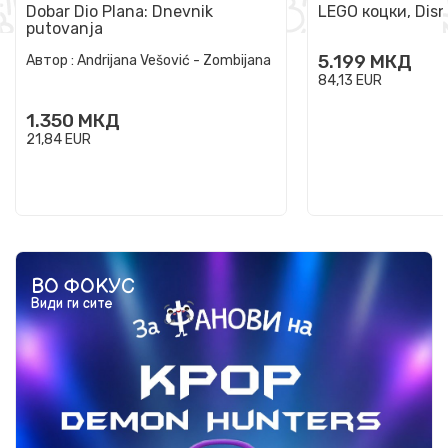
Dobar Dio Plana: Dnevnik
LEGO коцки, Disn
putovanja
5.199
МКД
Автор :
Andrijana Vešović - Zombijana
84,13
EUR
1.350
МКД
21,84
EUR
ВО ФОКУС
Види ги сите