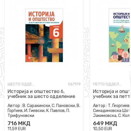
ШЕСТО ОДДЕЛЕНИЕ
067179
ПЕТТО ОДДЕЛЕНИЕ
Историја и општество 6,
Историја и општ
учебник за шесто одделение
учебник за петт
во основно образование
основно образо
Автор :
В. Саракински, С. Пановски, В.
Автор :
Т. Ѓеоргиевс
Ѓорѓиев, И. Гиевски, К. Павлов, П.
Синадиновска Шота
Трифуновски
Јакимовска, С. Коле
Јакимовска
716
МКД
649
МКД
11,59
EUR
10,50
EUR