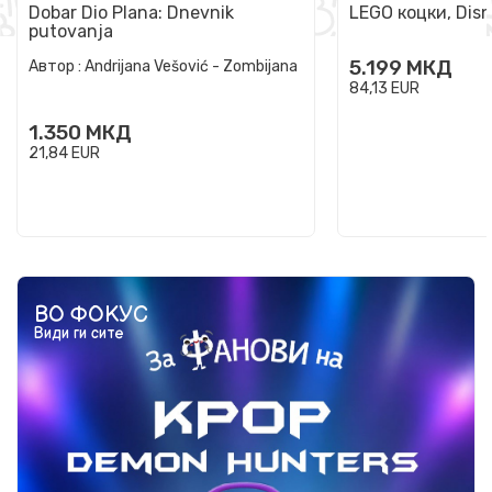
Dobar Dio Plana: Dnevnik
LEGO коцки, Disn
putovanja
5.199
МКД
Автор :
Andrijana Vešović - Zombijana
84,13
EUR
1.350
МКД
21,84
EUR
ВО ФОКУС
Види ги сите