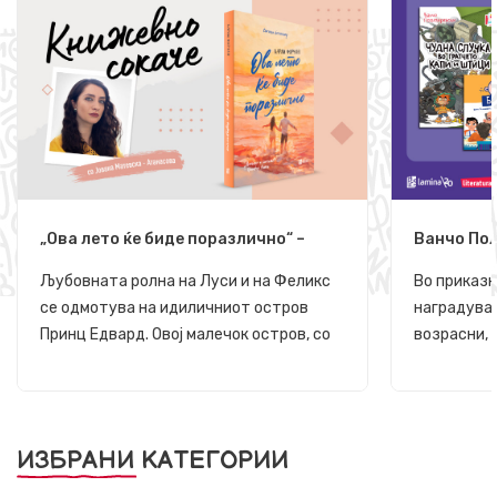
„Ова лето ќе биде поразлично“ –
Ванчо Пол
Диорама на љубовта
заслужува
насмеат, 
Љубовната ролна на Луси и на Феликс
Во приказн
размислув
се одмотува на идиличниот остров
наградуван
Принц Едвард. Овој малечок остров, со
возрасни, 
огнени кражбрежја што црвенеат под
не е само 
врелите бакнежи на сонцето и со
најмладите
брегови што се пенат на песочните
светот око
плажи, е волшебна симфонија на
прашања и 
ИЗБРАНИ КАТЕГОРИИ
природат...