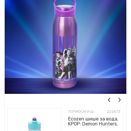
ТЕРМОСИ И ШИШИЊА
222673
Ecozen шише за вода,
KPOP: Demon Hunters,
430ml