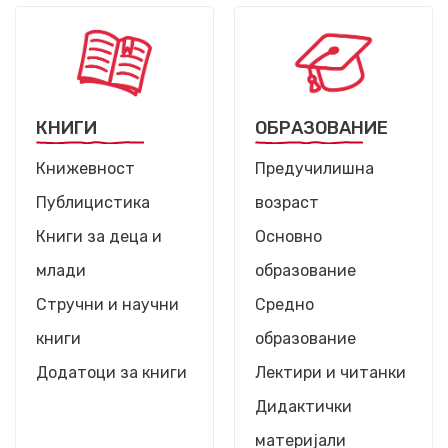
КНИГИ
ОБРАЗОВАНИЕ
Книжевност
Предучилишна
Публицистика
возраст
Книги за деца и
Основно
млади
образование
Стручни и научни
Средно
книги
образование
Додатоци за книги
Лектири и читанки
Дидактички
материјали