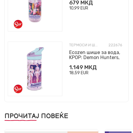
679
МКД
10,99
EUR
ТЕРМОСИ И ШИШИЊА
222676
Ecozen шише за вода,
KPOP: Demon Hunters,
620ml
1.149
МКД
18,59
EUR
ПРОЧИТАЈ ПОВЕЌЕ