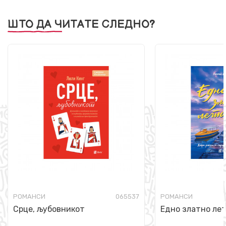
ШТО ДА ЧИТАТЕ СЛЕДНО?
РОМАНСИ
065537
РОМАНСИ
Срце, љубовникот
Едно златно ле