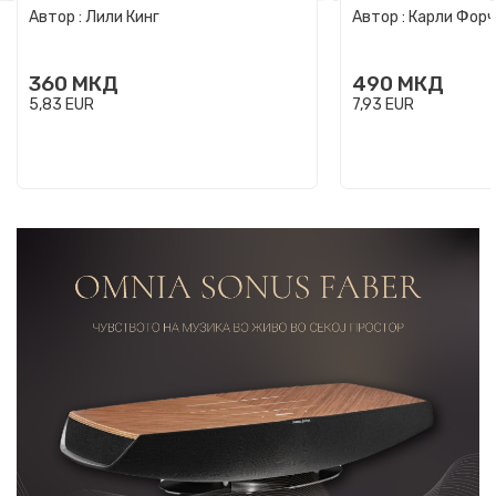
Автор :
Лили Кинг
Автор :
Карли Фор
360
МКД
490
МКД
5,83
EUR
7,93
EUR