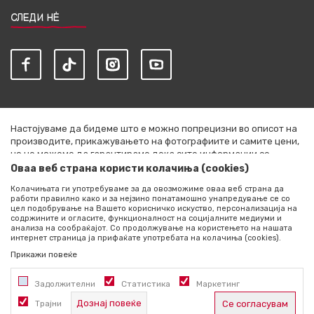
СЛЕДИ НЀ
Настојуваме да бидеме што е можно попрецизни во описот на
производите, прикажувањето на фотографиите и самите цени,
но не можеме да гарантираме дека сите информации се
комплетни и без грешки. Сите артикли прикажани на сајтот се
Оваа веб страна користи колачиња (cookies)
дел од нашата понуда и не се подразбира дека се достапни во
Колачињата ги употребуваме за да овозможиме оваа веб страна да
секој момент. Расположливоста на производите можете да ја
работи правилно како и за нејзино понатамошно унапредување се со
проверите со повик на +389 76 444 490
цел подобрување на Вашето корисничко искуство, персонализација на
содржините и огласите, функционалност на социјалните медиуми и
©2026
literatura.mk
, Изработено од
NB SOFT
. Сите права
анализа на сообраќајот. Со продолжување на користењето на нашата
интернет страница ја прифаќате употребата на колачиња (cookies).
задржани.
Прикажи повеќе
Задолжителни
Статистика
Маркетинг
Дознај повеќе
Трајни
Се согласувам