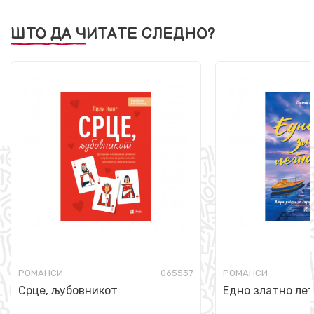
ШТО ДА ЧИТАТЕ СЛЕДНО?
РОМАНСИ
065537
РОМАНСИ
Срце, љубовникот
Едно златно ле