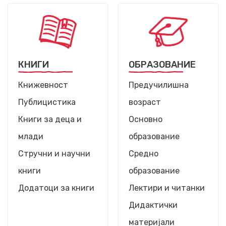
КНИГИ
ОБРАЗОВАНИЕ
Книжевност
Предучилишна
Публицистика
возраст
Книги за деца и
Основно
млади
образование
Стручни и научни
Средно
книги
образование
Додатоци за книги
Лектири и читанки
Дидактички
материјали