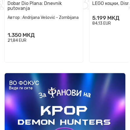
Dobar Dio Plana: Dnevnik
LEGO коцки, Disn
putovanja
5.199
МКД
Автор :
Andrijana Vešović - Zombijana
84,13
EUR
1.350
МКД
21,84
EUR
ВО ФОКУС
Види ги сите