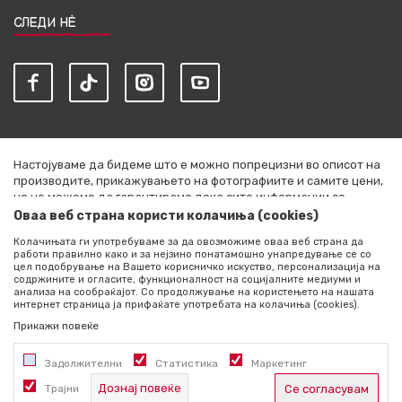
СЛЕДИ НЀ
Настојуваме да бидеме што е можно попрецизни во описот на
производите, прикажувањето на фотографиите и самите цени,
но не можеме да гарантираме дека сите информации се
комплетни и без грешки. Сите артикли прикажани на сајтот се
Оваа веб страна користи колачиња (cookies)
дел од нашата понуда и не се подразбира дека се достапни во
Колачињата ги употребуваме за да овозможиме оваа веб страна да
секој момент. Расположливоста на производите можете да ја
работи правилно како и за нејзино понатамошно унапредување се со
проверите со повик на +389 76 444 490
цел подобрување на Вашето корисничко искуство, персонализација на
содржините и огласите, функционалност на социјалните медиуми и
©2026
literatura.mk
, Изработено од
NB SOFT
. Сите права
анализа на сообраќајот. Со продолжување на користењето на нашата
интернет страница ја прифаќате употребата на колачиња (cookies).
задржани.
Прикажи повеќе
Задолжителни
Статистика
Маркетинг
Дознај повеќе
Трајни
Се согласувам