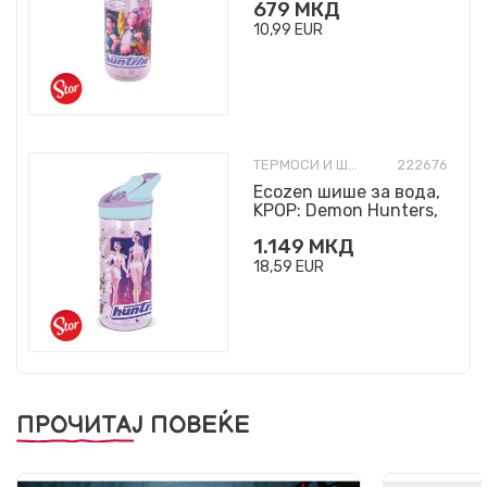
679
МКД
10,99
EUR
ТЕРМОСИ И ШИШИЊА
222676
Ecozen шише за вода,
KPOP: Demon Hunters,
620ml
1.149
МКД
18,59
EUR
ПРОЧИТАЈ ПОВЕЌЕ