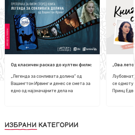
Од класичен расказ до култен филм:
„Ова лето
„Легенда за сонливата долина“
Диорама 
„Легенда за сонливата долина“ од
Љубовната 
Вашингтон Ирвинг и денес се смета за
се одмоту
едно од најзначајните дела на
Принц Едва
американската готска литература, а
огнени кр
нејзината магична и морничава
врелите ба
атмосфера инспирира многу филмски
брегови шт
адаптации, меѓу кои најпозната е фил...
плажи, е в
ИЗБРАНИ КАТЕГОРИИ
природат...