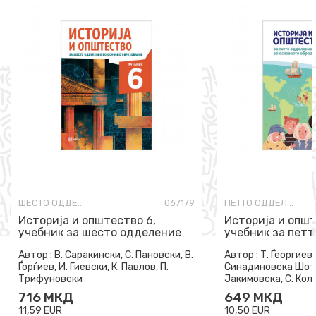
ШЕСТО ОДДЕЛЕНИЕ
067179
ПЕТТО ОДДЕЛЕНИЕ
Историја и општество 6,
Историја и општ
учебник за шесто одделение
учебник за петт
во основно образование
основно образо
Автор :
В. Саракински, С. Пановски, В.
Автор :
Т. Ѓеоргиевс
Ѓорѓиев, И. Гиевски, К. Павлов, П.
Синадиновска Шота
Трифуновски
Јакимовска, С. Коле
Јакимовска
716
МКД
649
МКД
11,59
EUR
10,50
EUR