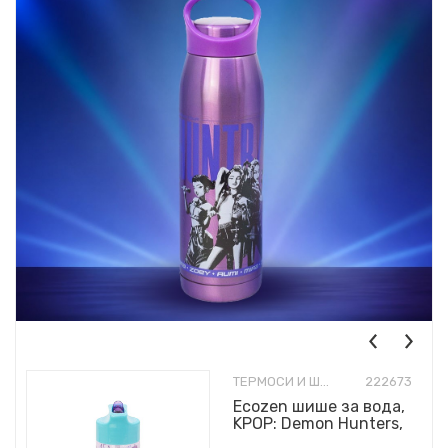
ТЕРМОСИ И ШИШИЊА
222673
Ecozen шише за вода,
KPOP: Demon Hunters,
430ml