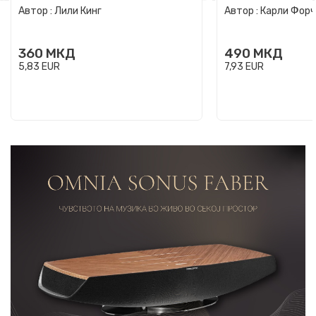
Автор :
Лили Кинг
Автор :
Карли Фор
360
МКД
490
МКД
5,83
EUR
7,93
EUR