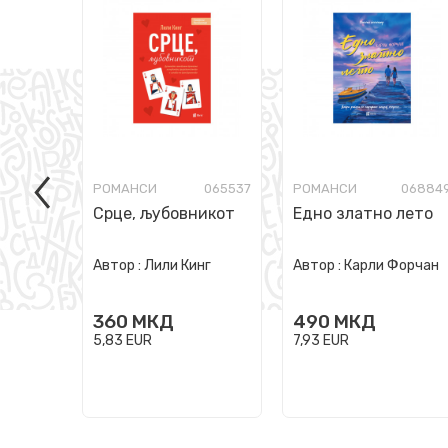
РОМАНСИ
065537
РОМАНСИ
06884
Срце, љубовникот
Едно златно лето
Автор :
Лили Кинг
Автор :
Карли Форчан
360
МКД
490
МКД
5,83
EUR
7,93
EUR