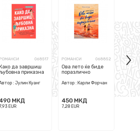
РОМАНСИ
068517
РОМАНСИ
068852
Како да завршиш
Ова лето ќе биде
Дивио
љубовна приказна
поразлично
брег
Автор :
Автор :
Јулин Куанг
Автор :
Карли Форчан
Мекона
490
490
МКД
450
МКД
7,93
EU
7,93
EUR
7,28
EUR