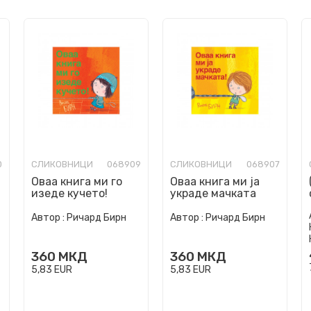
0
СЛИКОВНИЦИ
068909
СЛИКОВНИЦИ
068907
Оваа книга ми го
Оваа книга ми ја
изеде кучето!
украде мачката
Автор :
Ричард Бирн
Автор :
Ричард Бирн
360
МКД
360
МКД
5,83
EUR
5,83
EUR