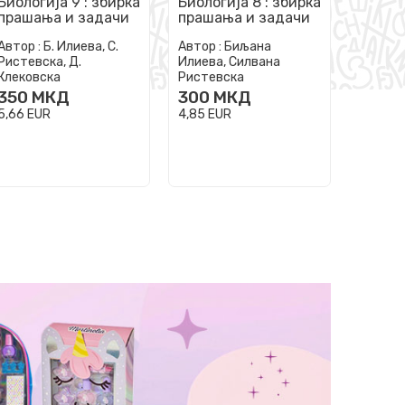
Биологија 9 : збирка
Биологија 8 : збирка
Матем
прашања и задачи
прашања и задачи
вежба
со тестови и
со тестови и
Автор :
Б. Илиева, С.
Автор :
Биљана
Автор :
активности за 9
активности за 8
Ристевска, Д.
Илиева, Силвана
Стојос
одделение
одделение
Клековска
Ристевска
(уредн
350
МКД
300
МКД
290
5,66
EUR
4,85
EUR
4,69
EU