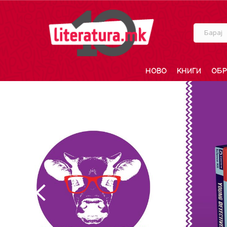
Барај
НОВО
КНИГИ
ОБР