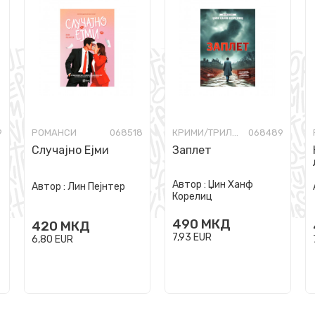
9
РОМАНСИ
068518
КРИМИ/ТРИЛЕР
068489
Случајно Ејми
Заплет
Автор :
Џин Ханф
Автор :
Лин Пејнтер
Корелиц
490
МКД
420
МКД
7,93
EUR
6,80
EUR