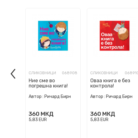
СЛИКОВНИЦИ
068908
СЛИКОВНИЦИ
06891
Ние сме во
Оваа книга е без
погрешна книга!
контрола!
Автор :
Ричард Бирн
Автор :
Ричард Бирн
360
МКД
360
МКД
5,83
EUR
5,83
EUR