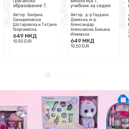
Граѓанско
Биологија 7,
образование 7,
учебник за седмо
учебник за седмо
одделение во
Автор :
Билјана
Автор :
д-р Гордана
одделение во
основно
Синадиновска
Димеска, м-р
основно
образование
Шотаровска и Татјана
Александар
образование
Ѓеоргиевска
Алексовски, Биљана
Илиевска
649
МКД
649
МКД
10,50
EUR
10,50
EUR