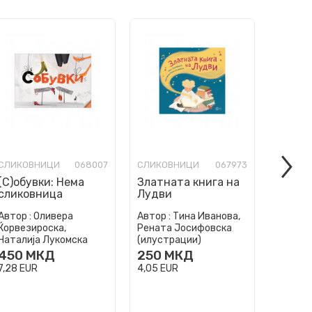
СЛИКОВНИЦИ
068007
СЛИКОВНИЦИ
067973
СЛИКО
(С)обувки: Нема
Златната книга на
Магич
сликовница
Лудви
на Ву
Автор :
Оливера
Автор :
Тина Иванова,
Автор :
Ќорвезироска,
Рената Јосифовска
Рената
Наталија Лукомска
(илустрации)
(илуст
450
МКД
250
МКД
250
7,28
EUR
4,05
EUR
4,05
EU