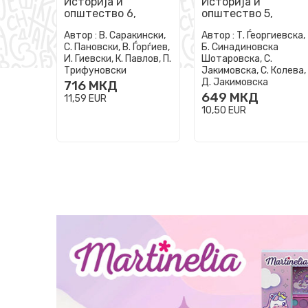
Историја и
Историја и
општество 6,
општество 5,
учебник за шесто
учебник за петто
Автор :
В. Саракински,
Автор :
Т. Ѓеоргиевска,
одделение во
одделение во
С. Пановски, В. Ѓорѓиев,
Б. Синадиновска
основно
основно
И. Гиевски, К. Павлов, П.
Шотаровска, С.
образование
образование
Трифуновски
Јакимовска, С. Колева,
Д. Јакимовска
716
МКД
649
МКД
11,59
EUR
10,50
EUR