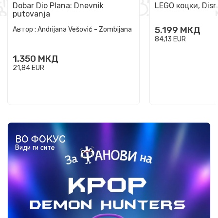
Dobar Dio Plana: Dnevnik
LEGO коцки, Disn
putovanja
5.199
МКД
Автор :
Andrijana Vešović - Zombijana
84,13
EUR
1.350
МКД
21,84
EUR
ВО ФОКУС
Види ги сите