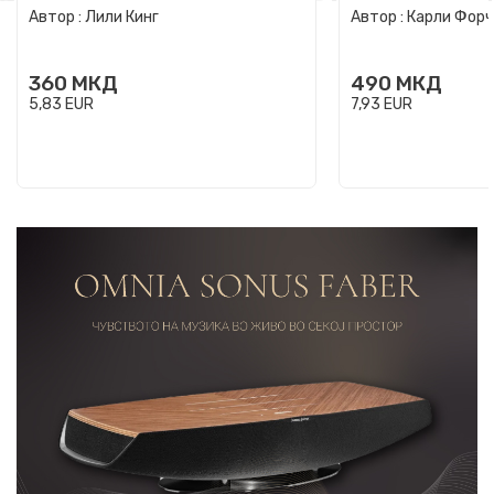
Автор :
Лили Кинг
Автор :
Карли Фор
360
МКД
490
МКД
5,83
EUR
7,93
EUR