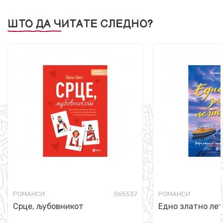
ШТО ДА ЧИТАТЕ СЛЕДНО?
РОМАНСИ
065537
РОМАНСИ
Срце, љубовникот
Едно златно ле