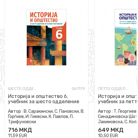
ШЕСТО ОДДЕЛЕНИЕ
067179
ПЕТТО ОДДЕЛЕНИЕ
Историја и општество 6,
Историја и општ
учебник за шесто одделение
учебник за петт
во основно образование
основно образо
Автор :
В. Саракински, С. Пановски, В.
Автор :
Т. Ѓеоргиевс
Ѓорѓиев, И. Гиевски, К. Павлов, П.
Синадиновска Шота
Трифуновски
Јакимовска, С. Коле
Јакимовска
716
МКД
649
МКД
11,59
EUR
10,50
EUR