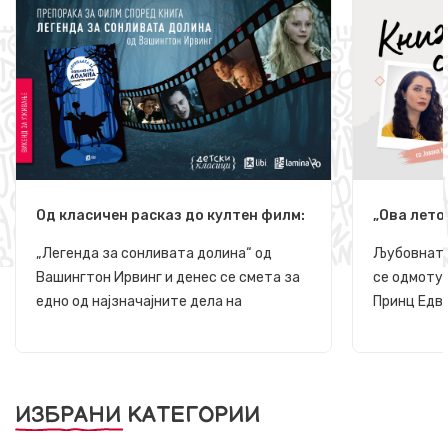
Од класичен расказ до култен филм:
„Ова лето
„Легенда за сонливата долина“
Диорама 
„Легенда за сонливата долина“ од
Љубовната 
Вашингтон Ирвинг и денес се смета за
се одмоту
едно од најзначајните дела на
Принц Едва
американската готска литература, а
огнени кр
нејзината магична и морничава
врелите ба
атмосфера инспирира многу филмски
брегови шт
адаптации, меѓу кои најпозната е фил...
плажи, е в
ИЗБРАНИ КАТЕГОРИИ
природат...