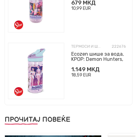
679
МКД
10,99
EUR
ТЕРМОСИ И ШИШИЊА
222676
Ecozen шише за вода,
KPOP: Demon Hunters,
620ml
1.149
МКД
18,59
EUR
ПРОЧИТАЈ ПОВЕЌЕ