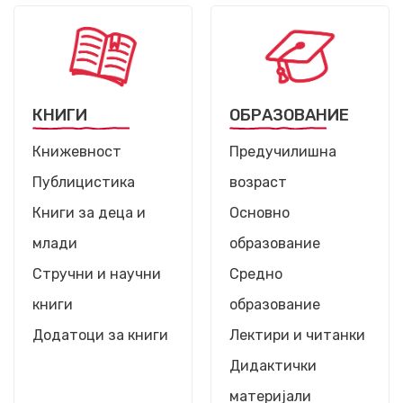
КНИГИ
ОБРАЗОВАНИЕ
Книжевност
Предучилишна
Публицистика
возраст
Книги за деца и
Основно
млади
образование
Стручни и научни
Средно
книги
образование
Додатоци за книги
Лектири и читанки
Дидактички
материјали