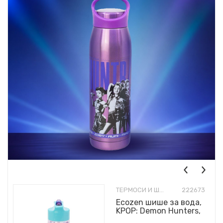
ТЕРМОСИ И ШИШИЊА
222673
Ecozen шише за вода,
KPOP: Demon Hunters,
430ml