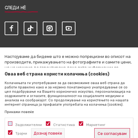
СЛЕДИ НЀ
Настојуваме да бидеме што е можно попрецизни во описот на
производите, прикажувањето на фотографиите и самите цени,
но не можеме да гарантираме дека сите информации се
комплетни и без грешки. Сите артикли прикажани на сајтот се
Оваа веб страна користи колачиња (cookies)
дел од нашата понуда и не се подразбира дека се достапни во
Колачињата ги употребуваме за да овозможиме оваа веб страна да
секој момент. Расположливоста на производите можете да ја
работи правилно како и за нејзино понатамошно унапредување се со
проверите со повик на +389 76 444 490
цел подобрување на Вашето корисничко искуство, персонализација на
содржините и огласите, функционалност на социјалните медиуми и
©2026
literatura.mk
, Изработено од
NB SOFT
. Сите права
анализа на сообраќајот. Со продолжување на користењето на нашата
интернет страница ја прифаќате употребата на колачиња (cookies).
задржани.
Прикажи повеќе
Задолжителни
Статистика
Маркетинг
Дознај повеќе
Трајни
Се согласувам